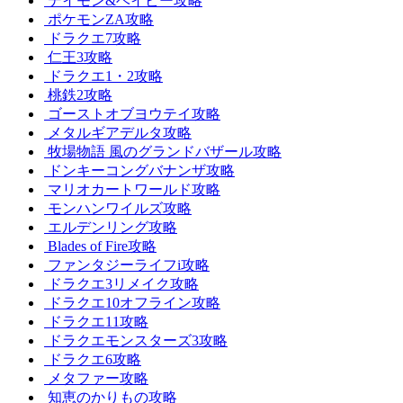
デイモン&ベイビー攻略
ポケモンZA攻略
ドラクエ7攻略
仁王3攻略
ドラクエ1・2攻略
桃鉄2攻略
ゴーストオブヨウテイ攻略
メタルギアデルタ攻略
牧場物語 風のグランドバザール攻略
ドンキーコングバナンザ攻略
マリオカートワールド攻略
モンハンワイルズ攻略
エルデンリング攻略
Blades of Fire攻略
ファンタジーライフi攻略
ドラクエ3リメイク攻略
ドラクエ10オフライン攻略
ドラクエ11攻略
ドラクエモンスターズ3攻略
ドラクエ6攻略
メタファー攻略
知恵のかりもの攻略