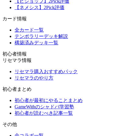
【ビショップ】2Pick評価
【ネメシス】2Pick評価
カード情報
全カード一覧
テンポラリーデッキ解説
構築済みデッキ一覧
初心者情報
リセマラ情報
リセマラ購入おすすめパック
リセマラのやり方
初心者まとめ
初心者が最初にやることまとめ
GameWithのシャドバ学習塾
初心者が読むべき記事一覧
その他
全コラボ一覧