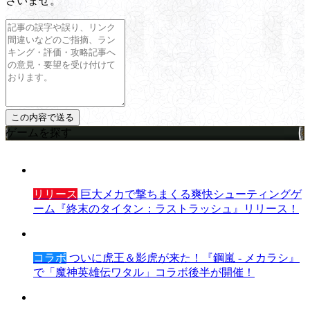
さいませ。
ゲームを探す
リリース
巨大メカで撃ちまくる爽快シューティングゲ
ーム『終末のタイタン：ラストラッシュ』リリース！
コラボ
ついに虎王＆影虎が来た！『鋼嵐 - メカラシ』
で「魔神英雄伝ワタル」コラボ後半が開催！