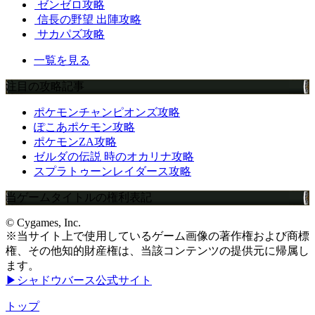
ゼンゼロ攻略
信長の野望 出陣攻略
サカパズ攻略
一覧を見る
注目の攻略記事
ポケモンチャンピオンズ攻略
ぽこあポケモン攻略
ポケモンZA攻略
ゼルダの伝説 時のオカリナ攻略
スプラトゥーンレイダース攻略
当ゲームタイトルの権利表記
© Cygames, Inc.
※当サイト上で使用しているゲーム画像の著作権および商標
権、その他知的財産権は、当該コンテンツの提供元に帰属し
ます。
▶シャドウバース公式サイト
トップ