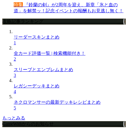
特集
『鈴蘭の剣』が2周年を迎え、新章「氷と血の
道」を解禁ッ！記念イベントの報酬もお見逃し無く！
攻略記事ランキング
リーダースキンまとめ
1
全カード評価一覧 | 検索機能付き！
2
スリーブとエンブレムまとめ
3
レガシーデッキまとめ
4
ネクロマンサーの最新デッキレシピまとめ
5
もっとみる
GameWithからのお知らせ