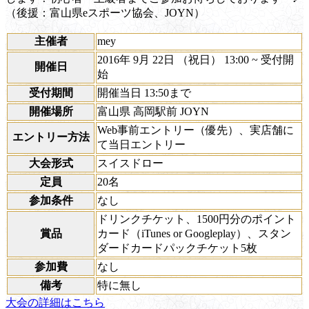
（後援：富山県eスポーツ協会、JOYN）
主催者
mey
2016年 9月 22日 （祝日） 13:00 ~ 受付開
開催日
始
受付期間
開催当日 13:50まで
開催場所
富山県 高岡駅前 JOYN
Web事前エントリー（優先）、実店舗に
エントリー方法
て当日エントリー
大会形式
スイスドロー
定員
20名
参加条件
なし
ドリンクチケット、1500円分のポイント
賞品
カード（iTunes or Googleplay）、スタン
ダードカードパックチケット5枚
参加費
なし
備考
特に無し
大会の詳細はこちら