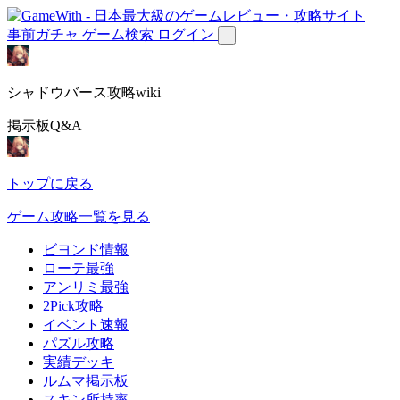
事前ガチャ
ゲーム検索
ログイン
シャドウバース攻略wiki
掲示板Q&A
トップに戻る
ゲーム攻略一覧を見る
ビヨンド情報
ローテ最強
アンリミ最強
2Pick攻略
イベント速報
パズル攻略
実績デッキ
ルムマ掲示板
スキン所持率