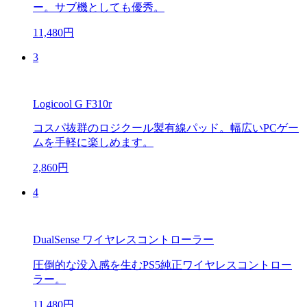
ー。サブ機としても優秀。
11,480円
3
Logicool G F310r
コスパ抜群のロジクール製有線パッド。幅広いPCゲー
ムを手軽に楽しめます。
2,860円
4
DualSense ワイヤレスコントローラー
圧倒的な没入感を生むPS5純正ワイヤレスコントロー
ラー。
11,480円