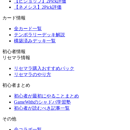
【ビショップ】2Pick評価
【ネメシス】2Pick評価
カード情報
全カード一覧
テンポラリーデッキ解説
構築済みデッキ一覧
初心者情報
リセマラ情報
リセマラ購入おすすめパック
リセマラのやり方
初心者まとめ
初心者が最初にやることまとめ
GameWithのシャドバ学習塾
初心者が読むべき記事一覧
その他
全コラボ一覧