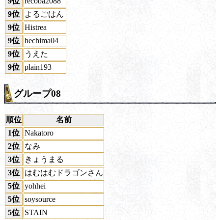
9位
recoba2088
9位
よるごはん
9位
Histrea
9位
hechima04
9位
うえた
9位
plain193
グループ08
順位
名前
1位
Nakatoro
2位
なみ
3位
きょうまる
3位
はむはむドラゴンさん
5位
yohhei
5位
soysource
5位
STAIN