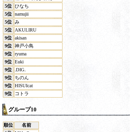
5位
ひなち
5位
namujii
5位
み
5位
AKULIRU
9位
akisan
9位
神戸小鳥
9位
ryuma
9位
Euki
9位
.DIG.
9位
ちのん
9位
HISUIcat
9位
コトラ
グループ10
順位
名前