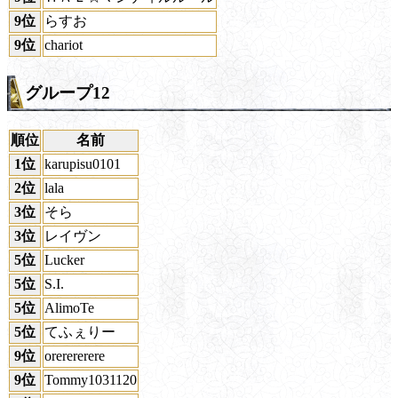
9位
らすお
9位
chariot
グループ12
順位
名前
1位
karupisu0101
2位
lala
3位
そら
3位
レイヴン
5位
Lucker
5位
S.I.
5位
AlimoTe
5位
てふぇりー
9位
orerererere
9位
Tommy1031120