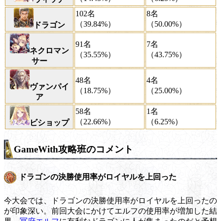
102名
8名
（39.84%）
（50.00%）
ドラゴン
91名
7名
ネクロマン
（35.55%）
（43.75%）
サー
48名
4名
ヴァンパイ
（18.75%）
（25.00%）
ア
58名
1名
（22.66%）
（6.25%）
ビショップ
GameWith攻略班のコメント
ドラゴンの決勝使用率がロイヤルを上回った
今大会では、ドラゴンの決勝使用率がロイヤルを上回ったの
が印象深い。前回大会にかけてエルフの使用率が増加した結