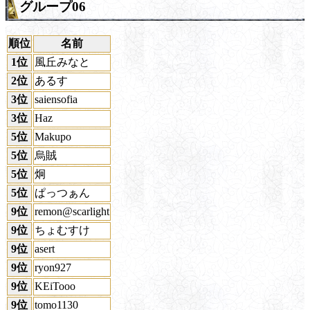
グループ06
順位
名前
1位
風丘みなと
2位
あるす
3位
saiensofia
3位
Haz
5位
Makupo
5位
烏賊
5位
炯
5位
ぱっつぁん
9位
remon@scarlight
9位
ちょむすけ
9位
asert
9位
ryon927
9位
KEiTooo
9位
tomo1130