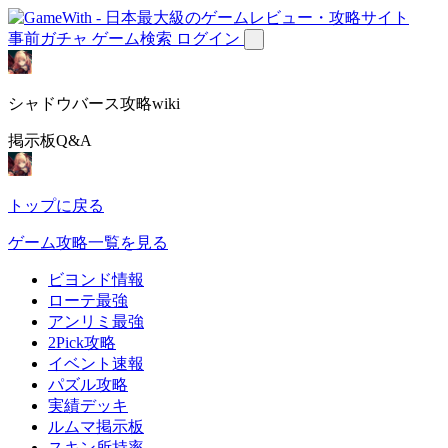
事前ガチャ
ゲーム検索
ログイン
シャドウバース攻略wiki
掲示板Q&A
トップに戻る
ゲーム攻略一覧を見る
ビヨンド情報
ローテ最強
アンリミ最強
2Pick攻略
イベント速報
パズル攻略
実績デッキ
ルムマ掲示板
スキン所持率