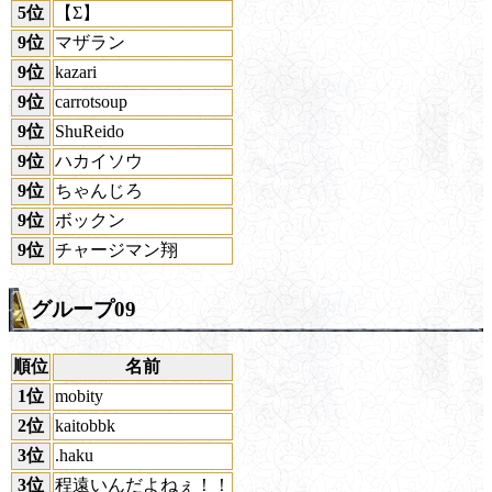
5位
【Σ】
9位
マザラン
9位
kazari
9位
carrotsoup
9位
ShuReido
9位
ハカイソウ
9位
ちゃんじろ
9位
ボックン
9位
チャージマン翔
グループ09
順位
名前
1位
mobity
2位
kaitobbk
3位
.haku
3位
程遠いんだよねぇ！！