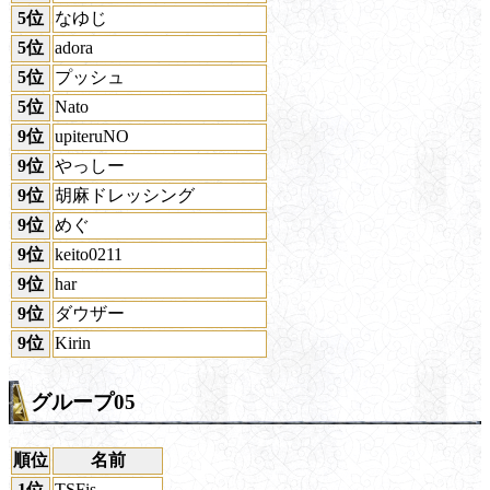
5位
なゆじ
5位
adora
5位
プッシュ
5位
Nato
9位
upiteruNO
9位
やっしー
9位
胡麻ドレッシング
9位
めぐ
9位
keito0211
9位
har
9位
ダウザー
9位
Kirin
グループ05
順位
名前
1位
TSFis