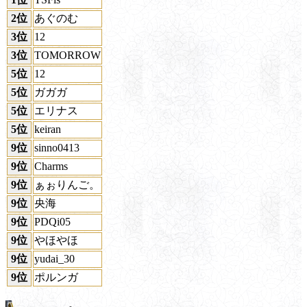
2位
あぐのむ
3位
12
3位
TOMORROW
5位
12
5位
ガガガ
5位
エリナス
5位
keiran
9位
sinno0413
9位
Charms
9位
ぁぉりんご。
9位
央海
9位
PDQi05
9位
やほやほ
9位
yudai_30
9位
ポルンガ