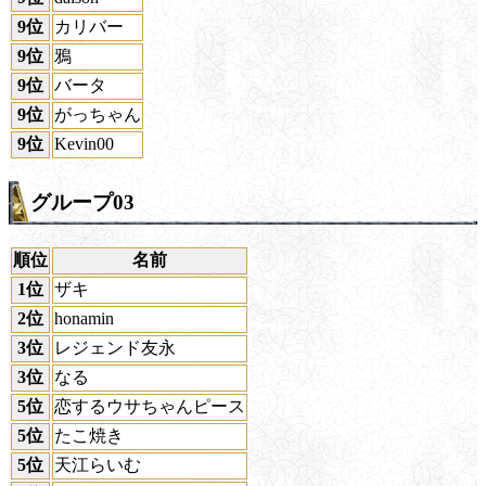
9位
カリバー
9位
鴉
9位
バータ
9位
がっちゃん
9位
Kevin00
グループ03
順位
名前
1位
ザキ
2位
honamin
3位
レジェンド友永
3位
なる
5位
恋するウサちゃんピース
5位
たこ焼き
5位
天江らいむ