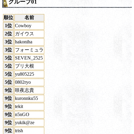
グループ01
順位
名前
1位
Cowboy
2位
ガイウス
3位
hakoniha
3位
フォーミュラ
5位
SEVEN_2525
5位
ブリ大根
5位
yu805225
5位
0802ryo
9位
咲夜志貴
9位
kuronnku55
9位
tekit
9位
n5nGO
9位
yukik@ze
9位
trish