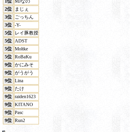
1位
MJなの
2位
まじぇ
3位
ごっちん
3位
-Y-
5位
レイ豚教授
5位
ADST
5位
Moltke
5位
RoBaKu
9位
かにみそ
9位
がうがう
9位
Lina
9位
たけ
9位
raiden1623
9位
KITANO
9位
Pasc
9位
Run2