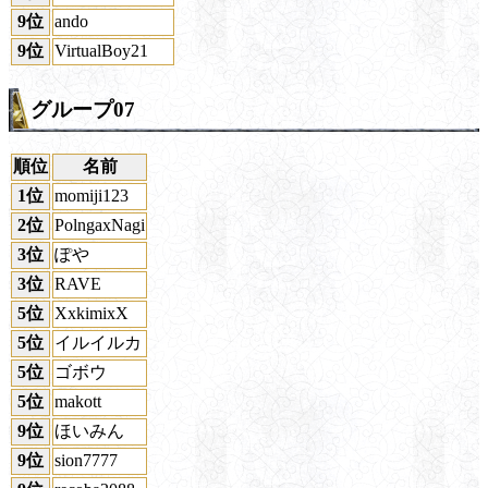
9位
ando
9位
VirtualBoy21
グループ07
順位
名前
1位
momiji123
2位
PolngaxNagi
3位
ぽや
3位
RAVE
5位
XxkimixX
5位
イルイルカ
5位
ゴボウ
5位
makott
9位
ほいみん
9位
sion7777