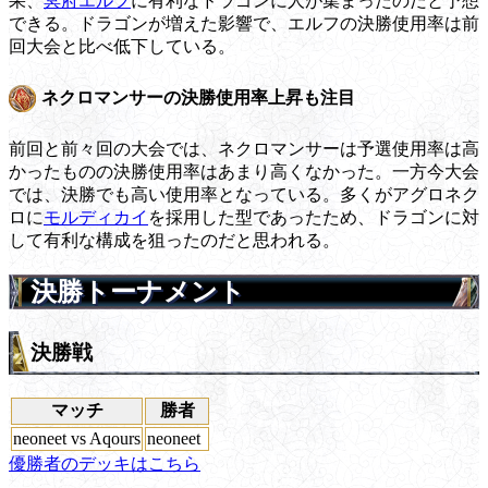
果、
冥府エルフ
に有利なドラゴンに人が集まったのだと予想
できる。ドラゴンが増えた影響で、エルフの決勝使用率は前
回大会と比べ低下している。
ネクロマンサーの決勝使用率上昇も注目
前回と前々回の大会では、ネクロマンサーは予選使用率は高
かったものの決勝使用率はあまり高くなかった。一方今大会
では、決勝でも高い使用率となっている。多くがアグロネク
ロに
モルディカイ
を採用した型であったため、ドラゴンに対
して有利な構成を狙ったのだと思われる。
決勝トーナメント
決勝戦
マッチ
勝者
neoneet vs Aqours
neoneet
優勝者のデッキはこちら