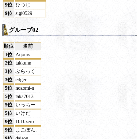
9位
ひつじ
9位
sigi0529
グループ02
順位
名前
1位
Aqours
2位
takkunn
3位
ぶらっく
3位
edger
5位
nozomi-n
5位
taka7013
5位
いっちー
5位
いけだ
9位
D.D.zero
9位
まこぽん。
9位
daison