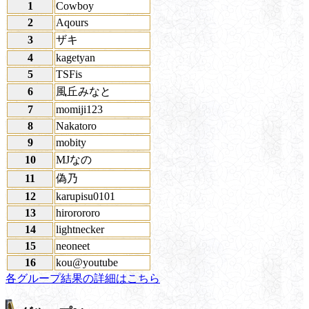
1
Cowboy
2
Aqours
3
ザキ
4
kagetyan
5
TSFis
6
風丘みなと
7
momiji123
8
Nakatoro
9
mobity
10
MJなの
11
偽乃
12
karupisu0101
13
hirorororo
14
lightnecker
15
neoneet
16
kou@youtube
各グループ結果の詳細はこちら