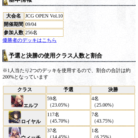
大会名
JCG OPEN Vol.10
開催期間
09/04
参加人数
256名
優勝者のデッキはこちら
予選と決勝の使用クラス人数と割合
※1人当たり2つのデッキを使用するので、割合の合計は約
200%となっています
クラス
予選
決勝
59名
4名
（23.05%）
（25.00%）
エルフ
117名
7名
（45.70%）
（43.75%）
ロイヤル
37名
1名
（14.45%）
（6.25%）
ウィッチ