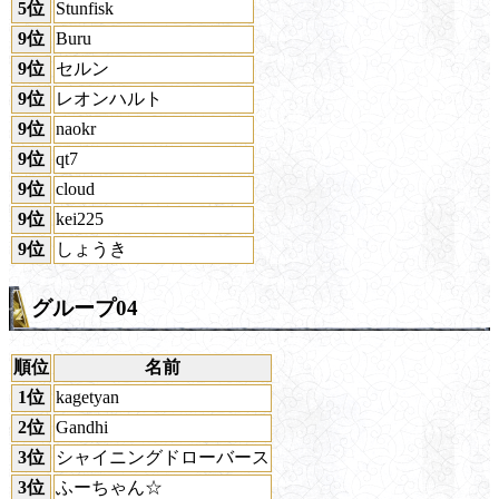
5位
Stunfisk
9位
Buru
9位
セルン
9位
レオンハルト
9位
naokr
9位
qt7
9位
cloud
9位
kei225
9位
しょうき
グループ04
順位
名前
1位
kagetyan
2位
Gandhi
3位
シャイニングドローバース
3位
ふーちゃん☆