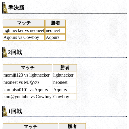
準決勝
マッチ
勝者
lightnecker vs neoneet
neoneet
Aqours vs Cowboy
Aqours
2回戦
マッチ
勝者
momiji123 vs lightnecker
lightnecker
neoneet vs MJなの
neoneet
karupisu0101 vs Aqours
Aqours
kou@youtube vs Cowboy
Cowboy
1回戦
マッチ
勝者