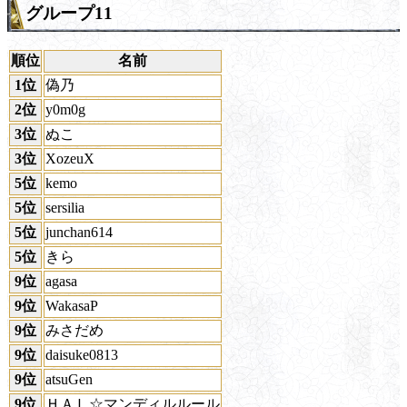
グループ11
順位
名前
1位
偽乃
2位
y0m0g
3位
ぬこ
3位
XozeuX
5位
kemo
5位
sersilia
5位
junchan614
5位
きら
9位
agasa
9位
WakasaP
9位
みさだめ
9位
daisuke0813
9位
atsuGen
9位
ＨＡＬ☆マンディルルール