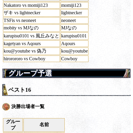
Nakatoro vs momiji123
momiji123
ザキ vs lightnecker
lightnecker
TSFis vs neoneet
neoneet
mobity vs MJなの
MJなの
karupisu0101 vs 風丘みなと
karupisu0101
kagetyan vs Aqours
Aqours
kou@youtube vs 偽乃
kou@youtube
hirorororo vs Cowboy
Cowboy
グループ予選
ベスト16
決勝出場者一覧
グルー
名前
プ