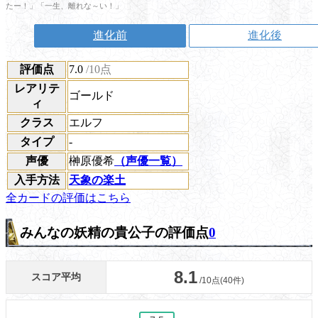
たー！」「一生、離れな～い！」
進化前
進化後
評価点
7.0
/10点
レアリテ
ゴールド
ィ
クラス
エルフ
タイプ
-
声優
榊原優希
（声優一覧）
入手方法
天象の楽土
全カードの評価はこちら
みんなの妖精の貴公子の評価点
0