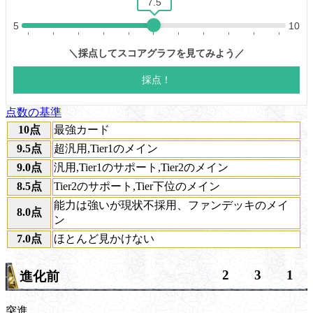
点数の基準
10点
最強カード
9.5点
超汎用,Tier1のメイン
9.0点
汎用,Tier1のサポート,Tier2のメイン
8.5点
Tier2のサポート,Tier下位のメイン
能力は強いが現状不採用、ファンデッキのメイ
8.0点
ン
7.0点
ほとんど見かけない
2
3
1
進化前
突進