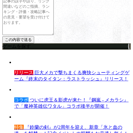
ゲームを探す
リリース
巨大メカで撃ちまくる爽快シューティングゲ
ーム『終末のタイタン：ラストラッシュ』リリース！
コラボ
ついに虎王＆影虎が来た！『鋼嵐 - メカラシ』
で「魔神英雄伝ワタル」コラボ後半が開催！
特集
『鈴蘭の剣』が2周年を迎え、新章「氷と血の