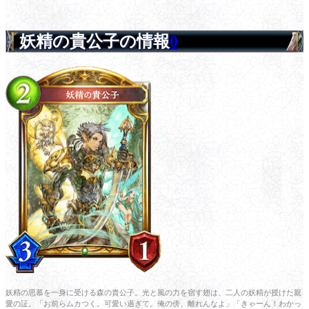
妖精の貴公子の情報
0
妖精の思慕を一身に受ける森の貴公子。光と風の力を宿す翅は、二人の妖精が授けた親
愛の証。「お前らムカつく。可愛い過ぎて。俺の傍、離れんなよ」「きゃーん！わかっ