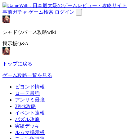
事前ガチャ
ゲーム検索
ログイン
シャドウバース攻略wiki
掲示板Q&A
トップに戻る
ゲーム攻略一覧を見る
ビヨンド情報
ローテ最強
アンリミ最強
2Pick攻略
イベント速報
パズル攻略
実績デッキ
ルムマ掲示板
スキン所持率