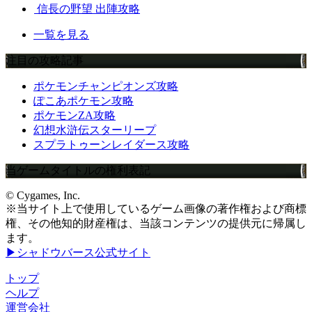
信長の野望 出陣攻略
一覧を見る
注目の攻略記事
ポケモンチャンピオンズ攻略
ぽこあポケモン攻略
ポケモンZA攻略
幻想水滸伝スターリープ
スプラトゥーンレイダース攻略
当ゲームタイトルの権利表記
© Cygames, Inc.
※当サイト上で使用しているゲーム画像の著作権および商標
権、その他知的財産権は、当該コンテンツの提供元に帰属し
ます。
▶シャドウバース公式サイト
トップ
ヘルプ
運営会社