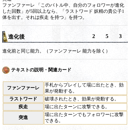
ファンファーレ
「このバトル中、自分のフォロワーが進化
した回数」が5回以上なら、「
ラストワード
妖精の貴公子1
体を出す。それは
疾走
を持つ」を持つ。
2
5
3
進化後
進化前と同じ能力。（
ファンファーレ
能力を除く）
テキストの説明・関連カード
手札からプレイして場に出たとき、効
ファンファーレ
果が発動する。
ラストワード
破壊されたとき、効果が発動する。
疾走
場に出たターンに攻撃できる。
場に出たターンでもフォロワーに攻撃
突進
できる。