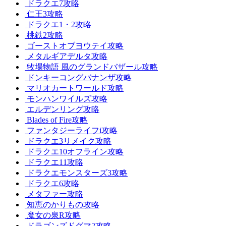
ドラクエ7攻略
仁王3攻略
ドラクエ1・2攻略
桃鉄2攻略
ゴーストオブヨウテイ攻略
メタルギアデルタ攻略
牧場物語 風のグランドバザール攻略
ドンキーコングバナンザ攻略
マリオカートワールド攻略
モンハンワイルズ攻略
エルデンリング攻略
Blades of Fire攻略
ファンタジーライフi攻略
ドラクエ3リメイク攻略
ドラクエ10オフライン攻略
ドラクエ11攻略
ドラクエモンスターズ3攻略
ドラクエ6攻略
メタファー攻略
知恵のかりもの攻略
魔女の泉R攻略
ドラゴンズドグマ2攻略