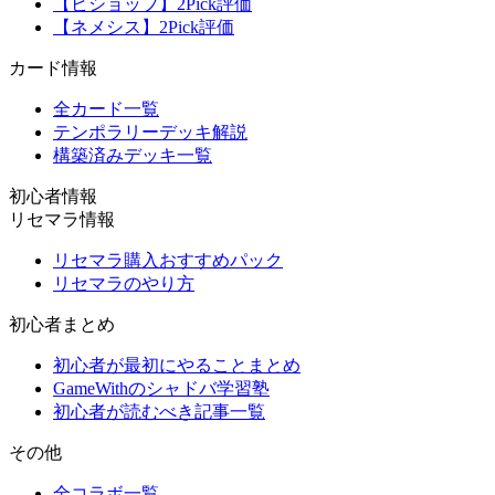
【ビショップ】2Pick評価
【ネメシス】2Pick評価
カード情報
全カード一覧
テンポラリーデッキ解説
構築済みデッキ一覧
初心者情報
リセマラ情報
リセマラ購入おすすめパック
リセマラのやり方
初心者まとめ
初心者が最初にやることまとめ
GameWithのシャドバ学習塾
初心者が読むべき記事一覧
その他
全コラボ一覧