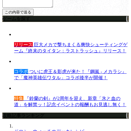
ゲームを探す
リリース
巨大メカで撃ちまくる爽快シューティングゲ
ーム『終末のタイタン：ラストラッシュ』リリース！
コラボ
ついに虎王＆影虎が来た！『鋼嵐 - メカラシ』
で「魔神英雄伝ワタル」コラボ後半が開催！
特集
『鈴蘭の剣』が2周年を迎え、新章「氷と血の
道」を解禁ッ！記念イベントの報酬もお見逃し無く！
攻略記事ランキング