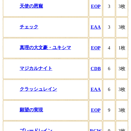
天使の恩寵
EOP
3
3枚
チェック
EAA
3
3枚
真理の大文豪・ユキシマ
EOP
4
1枚
マジカルナイト
CDB
6
3枚
クラッシュレイン
EAA
6
3枚
願望の実現
EOP
9
3枚
ブレードレイン
RGW
9
3枚