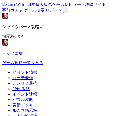
事前ガチャ
ゲーム検索
ログイン
シャドウバース攻略wiki
掲示板Q&A
トップに戻る
ゲーム攻略一覧を見る
ビヨンド情報
ローテ最強
アンリミ最強
2Pick攻略
イベント速報
パズル攻略
実績デッキ
ルムマ掲示板
スキン所持率