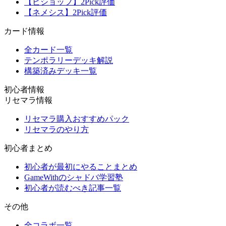
【ビショップ】2Pick評価
【ネメシス】2Pick評価
カード情報
全カード一覧
テンポラリーデッキ解説
構築済みデッキ一覧
初心者情報
リセマラ情報
リセマラ購入おすすめパック
リセマラのやり方
初心者まとめ
初心者が最初にやることまとめ
GameWithのシャドバ学習塾
初心者が読むべき記事一覧
その他
全コラボ一覧