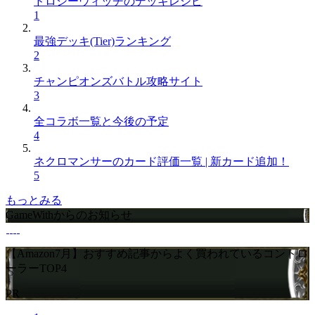
ドロシーウィッチのデッキレシピ
1
最強デッキ(Tier)ランキング
2
チャンピオンズバトル攻略サイト
3
全コラボ一覧と今後の予定
4
ネクロマンサーのカード評価一覧 | 新カード追加！
5
もっとみる
GameWithからのお知らせ
【Amazon7月】おすすめ記事からよく買われているコントロ
ーラーTOP4
PR