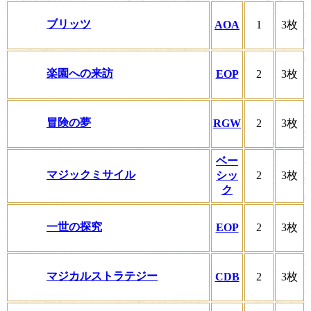
ブリッツ
AOA
1
3枚
楽園への来訪
EOP
2
3枚
冒険の夢
RGW
2
3枚
ベー
マジックミサイル
シッ
2
3枚
ク
一世の探究
EOP
2
3枚
マジカルストラテジー
CDB
2
3枚