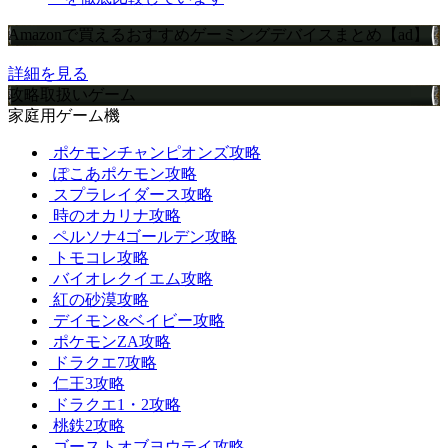
Amazonで買えるおすすめゲーミングデバイスまとめ【ad】
詳細を見る
攻略取扱いゲーム
家庭用ゲーム機
ポケモンチャンピオンズ攻略
ぽこあポケモン攻略
スプラレイダース攻略
時のオカリナ攻略
ペルソナ4ゴールデン攻略
トモコレ攻略
バイオレクイエム攻略
紅の砂漠攻略
デイモン&ベイビー攻略
ポケモンZA攻略
ドラクエ7攻略
仁王3攻略
ドラクエ1・2攻略
桃鉄2攻略
ゴーストオブヨウテイ攻略