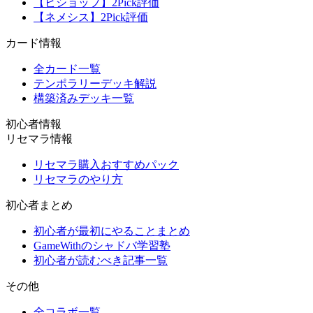
【ビショップ】2Pick評価
【ネメシス】2Pick評価
カード情報
全カード一覧
テンポラリーデッキ解説
構築済みデッキ一覧
初心者情報
リセマラ情報
リセマラ購入おすすめパック
リセマラのやり方
初心者まとめ
初心者が最初にやることまとめ
GameWithのシャドバ学習塾
初心者が読むべき記事一覧
その他
全コラボ一覧