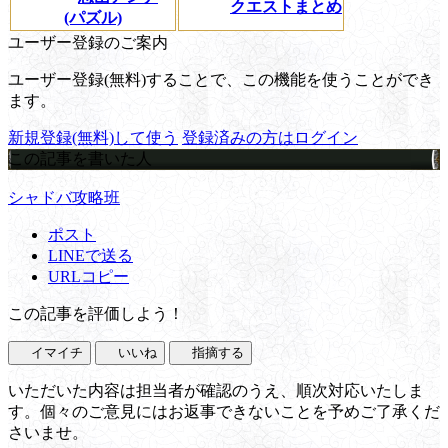
クエストまとめ
(パズル)
ユーザー登録のご案内
ユーザー登録(無料)することで、この機能を使うことができ
ます。
新規登録(無料)して使う
登録済みの方はログイン
この記事を書いた人
シャドバ攻略班
ポスト
LINEで送る
URLコピー
この記事を評価しよう！
イマイチ
いいね
指摘する
いただいた内容は担当者が確認のうえ、順次対応いたしま
す。個々のご意見にはお返事できないことを予めご了承くだ
さいませ。