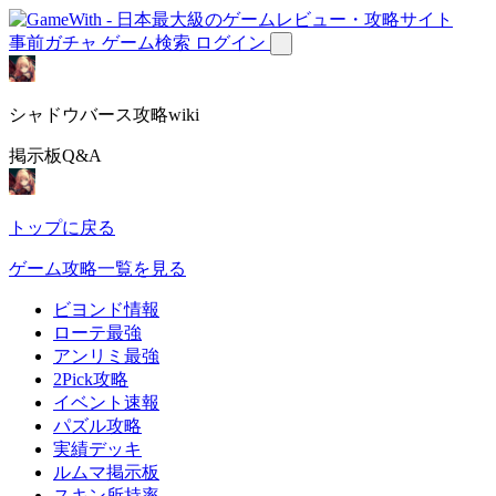
事前ガチャ
ゲーム検索
ログイン
シャドウバース攻略wiki
掲示板Q&A
トップに戻る
ゲーム攻略一覧を見る
ビヨンド情報
ローテ最強
アンリミ最強
2Pick攻略
イベント速報
パズル攻略
実績デッキ
ルムマ掲示板
スキン所持率