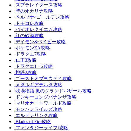
スプラレイダース攻略
時のオカリナ攻略
ペルソナ4ゴールデン攻略
トモコレ攻略
バイオレクイエム攻略
紅の砂漠攻略
デイモン&ベイビー攻略
ポケモンZA攻略
ドラクエ7攻略
仁王3攻略
ドラクエ1・2攻略
桃鉄2攻略
ゴーストオブヨウテイ攻略
メタルギアデルタ攻略
牧場物語 風のグランドバザール攻略
ドンキーコングバナンザ攻略
マリオカートワールド攻略
モンハンワイルズ攻略
エルデンリング攻略
Blades of Fire攻略
ファンタジーライフi攻略