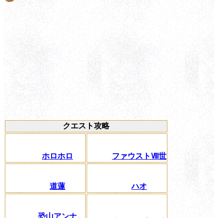
クエスト攻略
ホロホロ
ファウストⅧ世
道蓮
ハオ
恐山アンナ