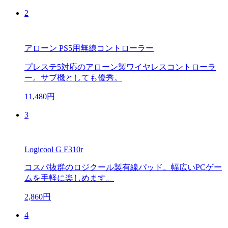
2
アローン PS5用無線コントローラー
プレステ5対応のアローン製ワイヤレスコントローラ
ー。サブ機としても優秀。
11,480円
3
Logicool G F310r
コスパ抜群のロジクール製有線パッド。幅広いPCゲー
ムを手軽に楽しめます。
2,860円
4