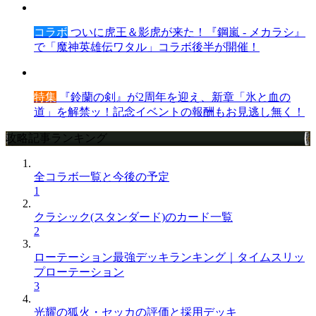
コラボ
ついに虎王＆影虎が来た！『鋼嵐 - メカラシ』
で「魔神英雄伝ワタル」コラボ後半が開催！
特集
『鈴蘭の剣』が2周年を迎え、新章「氷と血の
道」を解禁ッ！記念イベントの報酬もお見逃し無く！
攻略記事ランキング
全コラボ一覧と今後の予定
1
クラシック(スタンダード)のカード一覧
2
ローテーション最強デッキランキング｜タイムスリッ
プローテーション
3
光耀の狐火・セッカの評価と採用デッキ