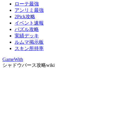
ローテ最強
アンリミ最強
2Pick攻略
イベント速報
パズル攻略
実績デッキ
ルムマ掲示板
スキン所持率
GameWith
シャドウバース攻略wiki