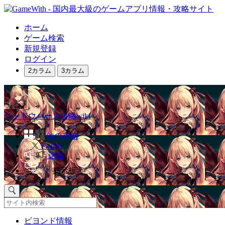
ホーム
ゲーム検索
新規登録
ログイン
2カラム
3カラム
シャドウバース攻略wiki
他の攻略
Twitter
速報
掲示板
ビヨンド情報