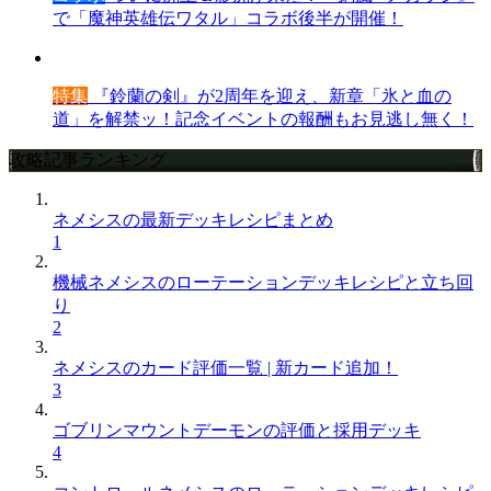
で「魔神英雄伝ワタル」コラボ後半が開催！
特集
『鈴蘭の剣』が2周年を迎え、新章「氷と血の
道」を解禁ッ！記念イベントの報酬もお見逃し無く！
攻略記事ランキング
ネメシスの最新デッキレシピまとめ
1
機械ネメシスのローテーションデッキレシピと立ち回
り
2
ネメシスのカード評価一覧 | 新カード追加！
3
ゴブリンマウントデーモンの評価と採用デッキ
4