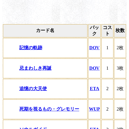
パッ
コス
カード名
枚数
ク
ト
記憶の軌跡
DOV
1
2枚
忌まわしき再誕
DOV
1
3枚
追憶の大天使
ETA
2
2枚
死期を視るもの・グレモリー
WUP
2
2枚