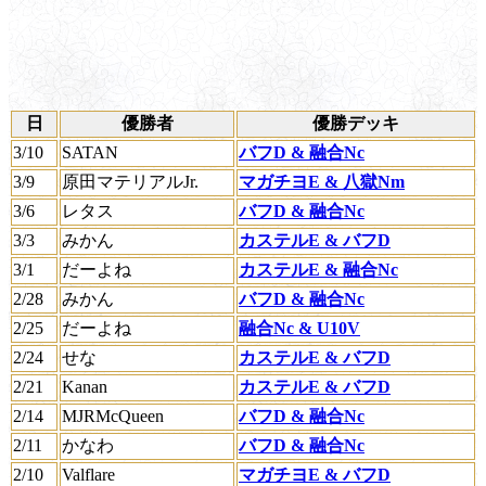
日
優勝者
優勝デッキ
3/10
SATAN
バフD & 融合Nc
3/9
原田マテリアルJr.
マガチヨE & 八獄Nm
3/6
レタス
バフD & 融合Nc
3/3
みかん
カステルE & バフD
3/1
だーよね
カステルE & 融合Nc
2/28
みかん
バフD & 融合Nc
2/25
だーよね
融合Nc & U10V
2/24
せな
カステルE & バフD
2/21
Kanan
カステルE & バフD
2/14
MJRMcQueen
バフD & 融合Nc
2/11
かなわ
バフD & 融合Nc
2/10
Valflare
マガチヨE & バフD