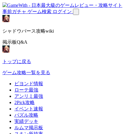
事前ガチャ
ゲーム検索
ログイン
シャドウバース攻略wiki
掲示板Q&A
トップに戻る
ゲーム攻略一覧を見る
ビヨンド情報
ローテ最強
アンリミ最強
2Pick攻略
イベント速報
パズル攻略
実績デッキ
ルムマ掲示板
スキン所持率