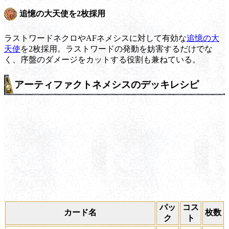
追憶の大天使を2枚採用
ラストワードネクロやAFネメシスに対して有効な
追憶の大
天使
を2枚採用。ラストワードの発動を妨害するだけでな
く、序盤のダメージをカットする役割も兼ねている。
アーティファクトネメシスのデッキレシピ
パッ
コス
カード名
枚数
ク
ト