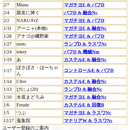
2/7
Miuna
マガチヨE & バフD
2/4
親友に捧ぐ
バフD & 融合Nc
2/2
NARU/FrZ
マガチヨE & バフD
1/31
アーニャ(本物)
マガチヨE & 融合Nc
1/28
アナゴ@磯野家
マガチヨE & バフD
1/27
moto
ランプD & ラスワNc
1/24
tokey
バフD & 機械Nm
1/19
あ
カステルE & 融合Nc
ぼさぼさ・ほーちゃ
コントロールE & バフD
1/17
ん
1/14
Clive
カステルE & 融合Nc
1/13
ぴにょ(20)
ランプD & 融合Nc
1/10
水底まどろみ
マガチヨE & 融合Nc
1/6
Freude
カステルE & 回復B
1/5
つぶ
マガチヨE & ラスワNc
12/27
蒐集院
マナリアW & ラスワNc
ユーザー登録のご案内