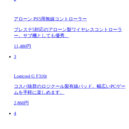
アローン PS5用無線コントローラー
プレステ5対応のアローン製ワイヤレスコントローラ
ー。サブ機としても優秀。
11,480円
3
Logicool G F310r
コスパ抜群のロジクール製有線パッド。幅広いPCゲー
ムを手軽に楽しめます。
2,860円
4