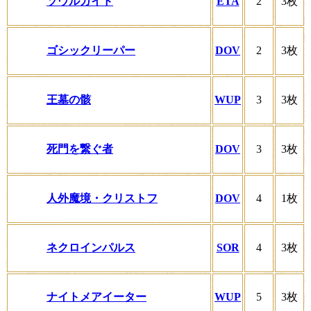
ソウルガイド
ETA
2
3枚
ゴシックリーパー
DOV
2
3枚
王墓の骸
WUP
3
3枚
死門を繋ぐ者
DOV
3
3枚
人外魔境・クリストフ
DOV
4
1枚
ネクロインパルス
SOR
4
3枚
ナイトメアイーター
WUP
5
3枚