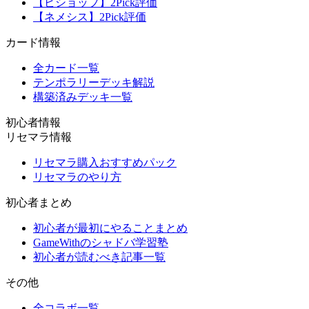
【ビショップ】2Pick評価
【ネメシス】2Pick評価
カード情報
全カード一覧
テンポラリーデッキ解説
構築済みデッキ一覧
初心者情報
リセマラ情報
リセマラ購入おすすめパック
リセマラのやり方
初心者まとめ
初心者が最初にやることまとめ
GameWithのシャドバ学習塾
初心者が読むべき記事一覧
その他
全コラボ一覧