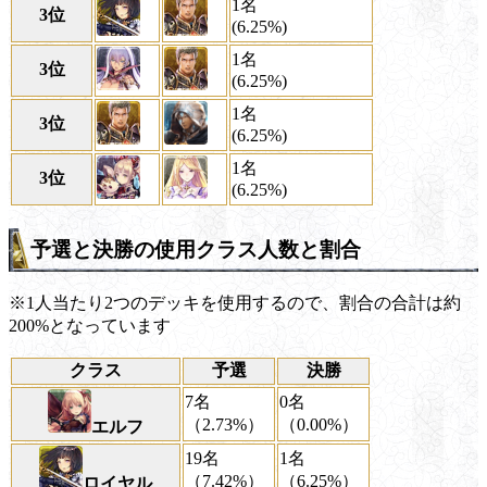
1名
3位
(6.25%)
1名
3位
(6.25%)
1名
3位
(6.25%)
1名
3位
(6.25%)
予選と決勝の使用クラス人数と割合
※1人当たり2つのデッキを使用するので、割合の合計は約
200%となっています
クラス
予選
決勝
7名
0名
（2.73%）
（0.00%）
エルフ
19名
1名
（7.42%）
（6.25%）
ロイヤル