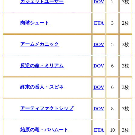
ガジェットユーザー
DOV
2
3枚
肉球シュート
ETA
3
2枚
アームメカニック
DOV
5
3枚
反逆の命・ミリアム
DOV
6
3枚
終末の番人・スピネ
DOV
6
3枚
アーティファクトシップ
DOV
8
3枚
始原の竜・バハムート
ETA
10
3枚