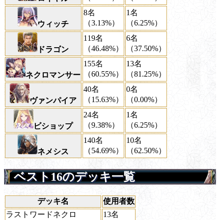
8名
1名
（3.13%）
（6.25%）
ウィッチ
119名
6名
（46.48%）
（37.50%）
ドラゴン
155名
13名
（60.55%）
（81.25%）
ネクロマンサー
40名
0名
（15.63%）
（0.00%）
ヴァンパイア
24名
1名
（9.38%）
（6.25%）
ビショップ
140名
10名
（54.69%）
（62.50%）
ネメシス
ベスト16のデッキ一覧
デッキ名
使用者数
ラストワードネクロ
13名