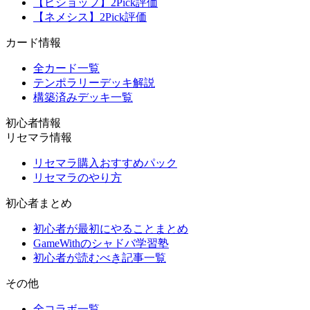
【ビショップ】2Pick評価
【ネメシス】2Pick評価
カード情報
全カード一覧
テンポラリーデッキ解説
構築済みデッキ一覧
初心者情報
リセマラ情報
リセマラ購入おすすめパック
リセマラのやり方
初心者まとめ
初心者が最初にやることまとめ
GameWithのシャドバ学習塾
初心者が読むべき記事一覧
その他
全コラボ一覧