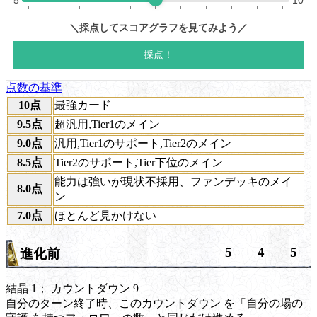
点数の基準
10点
最強カード
9.5点
超汎用,Tier1のメイン
9.0点
汎用,Tier1のサポート,Tier2のメイン
8.5点
Tier2のサポート,Tier下位のメイン
能力は強いが現状不採用、ファンデッキのメイ
8.0点
ン
7.0点
ほとんど見かけない
5
4
5
進化前
結晶 1；
カウントダウン
9
自分のターン終了時、この
カウントダウン
を「自分の場の