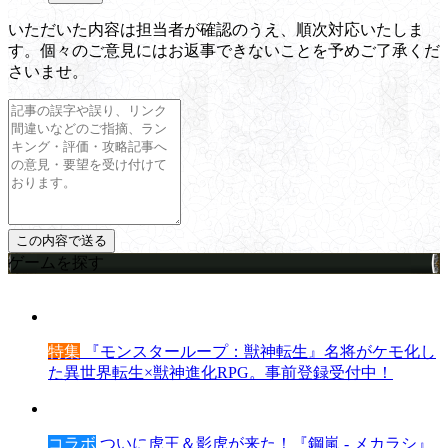
いただいた内容は担当者が確認のうえ、順次対応いたしま
す。個々のご意見にはお返事できないことを予めご了承くだ
さいませ。
ゲームを探す
特集
『モンスターループ：獣神転生』名将がケモ化し
た異世界転生×獣神進化RPG。事前登録受付中！
コラボ
ついに虎王＆影虎が来た！『鋼嵐 - メカラシ』