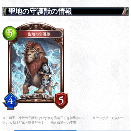
聖地の守護獣の情報
虎に獅子、神殿の守護獣はいずれも品格正しき神聖揃い。……オヤジが拾ったあいつ、
迫力あるけど元・野良だぞ？――幼き修道士の不安