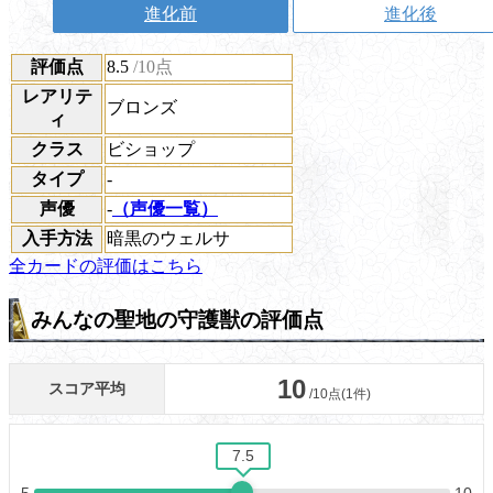
進化前
進化後
評価点
8.5
/10点
レアリテ
ブロンズ
ィ
クラス
ビショップ
タイプ
-
声優
-
（声優一覧）
入手方法
暗黒のウェルサ
全カードの評価はこちら
みんなの聖地の守護獣の評価点