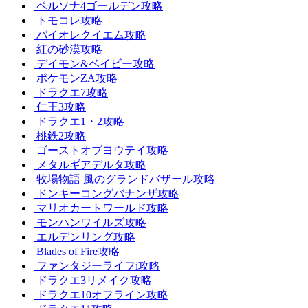
ペルソナ4ゴールデン攻略
トモコレ攻略
バイオレクイエム攻略
紅の砂漠攻略
デイモン&ベイビー攻略
ポケモンZA攻略
ドラクエ7攻略
仁王3攻略
ドラクエ1・2攻略
桃鉄2攻略
ゴーストオブヨウテイ攻略
メタルギアデルタ攻略
牧場物語 風のグランドバザール攻略
ドンキーコングバナンザ攻略
マリオカートワールド攻略
モンハンワイルズ攻略
エルデンリング攻略
Blades of Fire攻略
ファンタジーライフi攻略
ドラクエ3リメイク攻略
ドラクエ10オフライン攻略