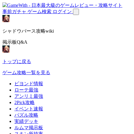
事前ガチャ
ゲーム検索
ログイン
シャドウバース攻略wiki
掲示板Q&A
トップに戻る
ゲーム攻略一覧を見る
ビヨンド情報
ローテ最強
アンリミ最強
2Pick攻略
イベント速報
パズル攻略
実績デッキ
ルムマ掲示板
スキン所持率