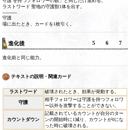
守護
を持つフォロワーの数」と同じだけ進める。
ラストワード
聖地の
守護
獣1体を出す。
----------
守護
場に出たとき、カードを1枚引く。
5
6
7
進化後
進化前と同じ能力。
テキストの説明・関連カード
ラストワード
破壊されたとき、効果が発動する。
相手フォロワーは守護を持つフォロワ
守護
ー以外を攻撃することができない。
記載されているカウントが自分のター
カウントダウン
ンの開始時に1減り、カウントが0にな
った時に破壊される。