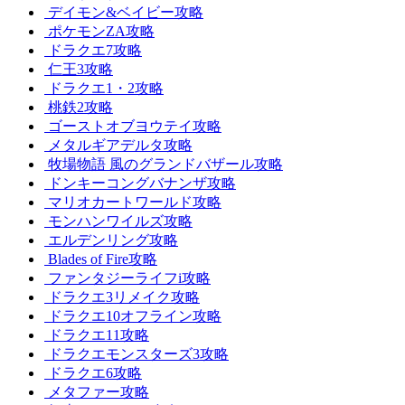
デイモン&ベイビー攻略
ポケモンZA攻略
ドラクエ7攻略
仁王3攻略
ドラクエ1・2攻略
桃鉄2攻略
ゴーストオブヨウテイ攻略
メタルギアデルタ攻略
牧場物語 風のグランドバザール攻略
ドンキーコングバナンザ攻略
マリオカートワールド攻略
モンハンワイルズ攻略
エルデンリング攻略
Blades of Fire攻略
ファンタジーライフi攻略
ドラクエ3リメイク攻略
ドラクエ10オフライン攻略
ドラクエ11攻略
ドラクエモンスターズ3攻略
ドラクエ6攻略
メタファー攻略