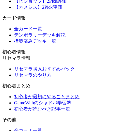
【ビショップ】2Pick評価
【ネメシス】2Pick評価
カード情報
全カード一覧
テンポラリーデッキ解説
構築済みデッキ一覧
初心者情報
リセマラ情報
リセマラ購入おすすめパック
リセマラのやり方
初心者まとめ
初心者が最初にやることまとめ
GameWithのシャドバ学習塾
初心者が読むべき記事一覧
その他
全コラボ一覧