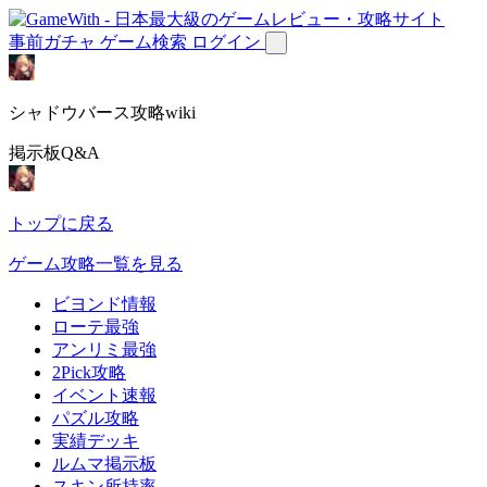
事前ガチャ
ゲーム検索
ログイン
シャドウバース攻略wiki
掲示板Q&A
トップに戻る
ゲーム攻略一覧を見る
ビヨンド情報
ローテ最強
アンリミ最強
2Pick攻略
イベント速報
パズル攻略
実績デッキ
ルムマ掲示板
スキン所持率