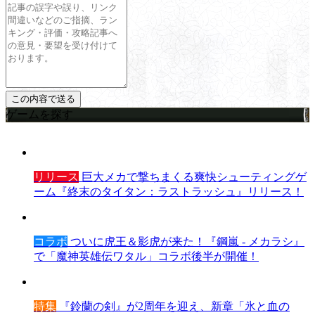
ゲームを探す
リリース
巨大メカで撃ちまくる爽快シューティングゲ
ーム『終末のタイタン：ラストラッシュ』リリース！
コラボ
ついに虎王＆影虎が来た！『鋼嵐 - メカラシ』
で「魔神英雄伝ワタル」コラボ後半が開催！
特集
『鈴蘭の剣』が2周年を迎え、新章「氷と血の