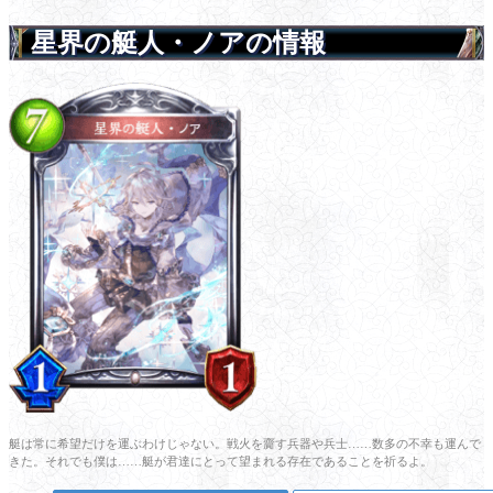
星界の艇人・ノアの情報
艇は常に希望だけを運ぶわけじゃない。戦火を齎す兵器や兵士……数多の不幸も運んで
きた。それでも僕は……艇が君達にとって望まれる存在であることを祈るよ。