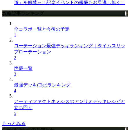
道」を解禁ッ！記念イベントの報酬もお見逃し無く！
攻略記事ランキング
全コラボ一覧と今後の予定
1
ローテーション最強デッキランキング｜タイムスリッ
プローテーション
2
声優一覧
3
最強デッキ(Tier)ランキング
4
アーティファクトネメシスのアンリミデッキレシピと
立ち回り
5
もっとみる
GameWithからのお知らせ