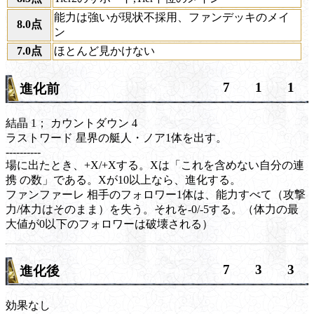
能力は強いが現状不採用、ファンデッキのメイ
8.0点
ン
7.0点
ほとんど見かけない
7
1
1
進化前
結晶 1；
カウントダウン
4
ラストワード
星界の艇人・ノア1体を出す。
----------
場に出たとき、+X/+Xする。Xは「これを含めない自分の
連
携
の数」である。Xが10以上なら、進化する。
ファンファーレ
相手のフォロワー1体は、能力すべて（攻撃
力/体力はそのまま）を失う。それを-0/-5する。（体力の最
大値が0以下のフォロワーは破壊される）
7
3
3
進化後
効果なし