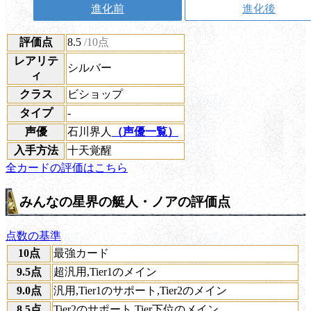
進化前
進化後
評価点
8.5
/10点
レアリテ
シルバー
ィ
クラス
ビショップ
タイプ
-
声優
石川界人
（声優一覧）
入手方法
十天覚醒
全カードの評価はこちら
みんなの星界の艇人・ノアの評価点
点数の基準
10点
最強カード
9.5点
超汎用,Tier1のメイン
9.0点
汎用,Tier1のサポート,Tier2のメイン
8.5点
Tier2のサポート,Tier下位のメイン