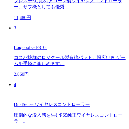
プレステ5対応のアローン製ワイヤレスコントローラ
ー。サブ機としても優秀。
11,480円
3
Logicool G F310r
コスパ抜群のロジクール製有線パッド。幅広いPCゲー
ムを手軽に楽しめます。
2,860円
4
DualSense ワイヤレスコントローラー
圧倒的な没入感を生むPS5純正ワイヤレスコントロー
ラー。