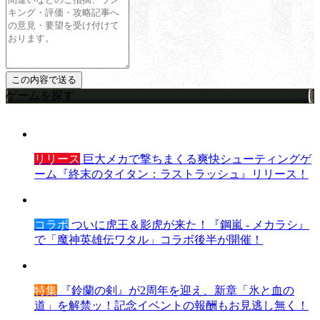
ゲームを探す
リリース
巨大メカで撃ちまくる爽快シューティングゲ
ーム『終末のタイタン：ラストラッシュ』リリース！
コラボ
ついに虎王＆影虎が来た！『鋼嵐 - メカラシ』
で「魔神英雄伝ワタル」コラボ後半が開催！
特集
『鈴蘭の剣』が2周年を迎え、新章「氷と血の
道」を解禁ッ！記念イベントの報酬もお見逃し無く！