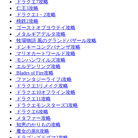
ドラクエ7攻略
仁王3攻略
ドラクエ1・2攻略
桃鉄2攻略
ゴーストオブヨウテイ攻略
メタルギアデルタ攻略
牧場物語 風のグランドバザール攻略
ドンキーコングバナンザ攻略
マリオカートワールド攻略
モンハンワイルズ攻略
エルデンリング攻略
Blades of Fire攻略
ファンタジーライフi攻略
ドラクエ3リメイク攻略
ドラクエ10オフライン攻略
ドラクエ11攻略
ドラクエモンスターズ3攻略
ドラクエ6攻略
メタファー攻略
知恵のかりもの攻略
魔女の泉R攻略
ドラゴンズドグマ2攻略