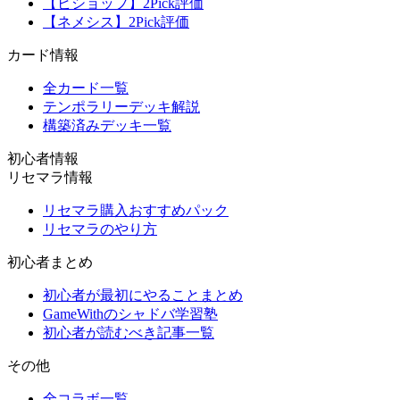
【ビショップ】2Pick評価
【ネメシス】2Pick評価
カード情報
全カード一覧
テンポラリーデッキ解説
構築済みデッキ一覧
初心者情報
リセマラ情報
リセマラ購入おすすめパック
リセマラのやり方
初心者まとめ
初心者が最初にやることまとめ
GameWithのシャドバ学習塾
初心者が読むべき記事一覧
その他
全コラボ一覧