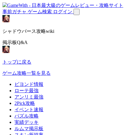
事前ガチャ
ゲーム検索
ログイン
シャドウバース攻略wiki
掲示板Q&A
トップに戻る
ゲーム攻略一覧を見る
ビヨンド情報
ローテ最強
アンリミ最強
2Pick攻略
イベント速報
パズル攻略
実績デッキ
ルムマ掲示板
スキン所持率