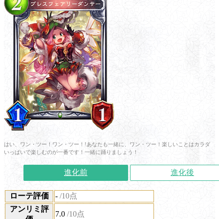
はい、ワン・ツー！ワン・ツー！!あなたも一緒に、ワン・ツー！楽しいことはカラダ
いっぱいで楽しむのが一番です！一緒に踊りましょう！
進化前
進化後
ローテ評価
-
/10点
アンリミ評
7.0
/10点