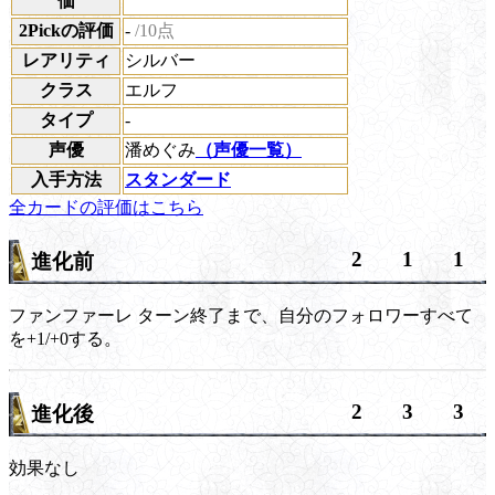
価
2Pickの評価
-
/10点
レアリティ
シルバー
クラス
エルフ
タイプ
-
声優
潘めぐみ
（声優一覧）
入手方法
スタンダード
全カードの評価はこちら
2
1
1
進化前
ファンファーレ
ターン終了まで、自分のフォロワーすべて
を+1/+0する。
2
3
3
進化後
効果なし