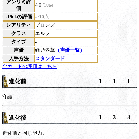
アンリミ評
4.0
/10点
価
2Pickの評価
-
/10点
レアリティ
ブロンズ
クラス
エルフ
タイプ
-
声優
緒乃冬華
（声優一覧）
入手方法
スタンダード
全カードの評価はこちら
1
1
1
進化前
守護
1
3
3
進化後
進化前と同じ能力。