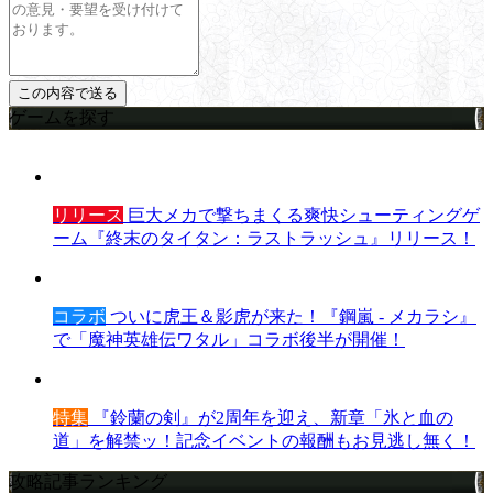
ゲームを探す
リリース
巨大メカで撃ちまくる爽快シューティングゲ
ーム『終末のタイタン：ラストラッシュ』リリース！
コラボ
ついに虎王＆影虎が来た！『鋼嵐 - メカラシ』
で「魔神英雄伝ワタル」コラボ後半が開催！
特集
『鈴蘭の剣』が2周年を迎え、新章「氷と血の
道」を解禁ッ！記念イベントの報酬もお見逃し無く！
攻略記事ランキング