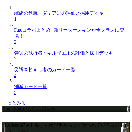
螺旋の鉄腕・ダミアンの評価と採用デッキ
1
Fateコラボまとめ | 新リーダースキンが全クラスに登
場！
2
弾哭の執行者・キルザエルの評価と採用デッキ
3
災禍を超えし者のカード一覧
4
消滅カード一覧
5
もっとみる
GameWithからのお知らせ
【Amazon7月】おすすめ記事からよく買われているコントロ
ーラーTOP4