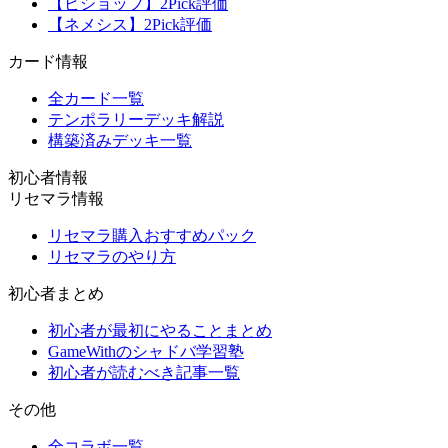
【ビショップ】2Pick評価
【ネメシス】2Pick評価
カード情報
全カード一覧
テンポラリーデッキ解説
構築済みデッキ一覧
初心者情報
リセマラ情報
リセマラ購入おすすめパック
リセマラのやり方
初心者まとめ
初心者が最初にやることまとめ
GameWithのシャドバ学習塾
初心者が読むべき記事一覧
その他
全コラボ一覧