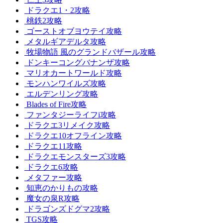
ドラクエ1・2攻略
桃鉄2攻略
ゴーストオブヨウテイ攻略
メタルギアデルタ攻略
牧場物語 風のグランドバザール攻略
ドンキーコングバナンザ攻略
マリオカートワールド攻略
モンハンワイルズ攻略
エルデンリング攻略
Blades of Fire攻略
ファンタジーライフi攻略
ドラクエ3リメイク攻略
ドラクエ10オフライン攻略
ドラクエ11攻略
ドラクエモンスターズ3攻略
ドラクエ6攻略
メタファー攻略
知恵のかりもの攻略
魔女の泉R攻略
ドラゴンズドグマ2攻略
TGS攻略