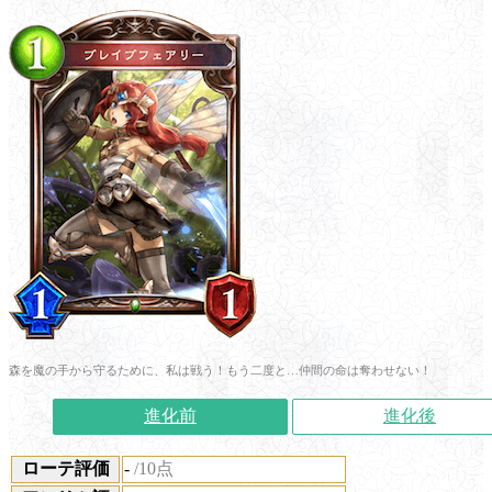
森を魔の手から守るために、私は戦う！もう二度と…仲間の命は奪わせない！
進化前
進化後
ローテ評価
-
/10点