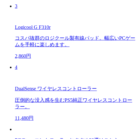
3
Logicool G F310r
コスパ抜群のロジクール製有線パッド。幅広いPCゲー
ムを手軽に楽しめます。
2,860円
4
DualSense ワイヤレスコントローラー
圧倒的な没入感を生むPS5純正ワイヤレスコントロー
ラー。
11,480円