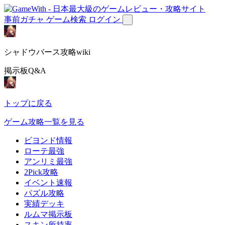
事前ガチャ
ゲーム検索
ログイン
シャドウバース攻略wiki
掲示板Q&A
トップに戻る
ゲーム攻略一覧を見る
ビヨンド情報
ローテ最強
アンリミ最強
2Pick攻略
イベント速報
パズル攻略
実績デッキ
ルムマ掲示板
スキン所持率