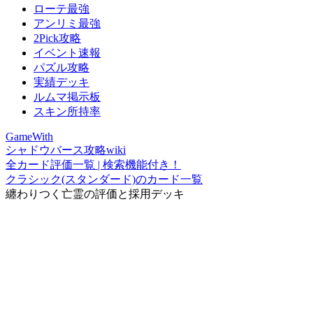
ローテ最強
アンリミ最強
2Pick攻略
イベント速報
パズル攻略
実績デッキ
ルムマ掲示板
スキン所持率
GameWith
シャドウバース攻略wiki
全カード評価一覧 | 検索機能付き！
クラシック(スタンダード)のカード一覧
纏わりつく亡霊の評価と採用デッキ