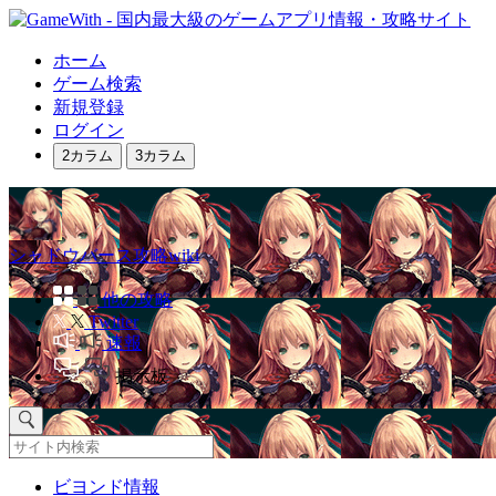
ホーム
ゲーム検索
新規登録
ログイン
2カラム
3カラム
シャドウバース攻略wiki
他の攻略
Twitter
速報
掲示板
ビヨンド情報