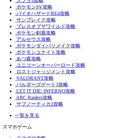
スプラ3攻略
ポケモンSV攻略
バイオハザードRE4攻略
サンブレイク攻略
ブレスオブザワイルド攻略
ポケモン剣盾攻略
アルセウス攻略
ポケモンダイパリメイク攻略
ポケモンユナイト攻略
あつ森攻略
ユニコーンオーバーロード攻略
ロストジャッジメント攻略
VALORANT攻略
バルダーズゲート3攻略
LET IT DIE: INFERNO攻略
ARC Raiders攻略
サブノーティカ2攻略
一覧を見る
スマホゲーム