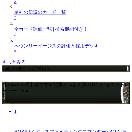
2
星神の伝説のカード一覧
3
全カード評価一覧 | 検索機能付き！
4
ヘヴンリーイージスの評価と採用デッキ
5
もっとみる
GameWithからのお知らせ
【Amazon7月】おすすめ記事からよく買われているコントロ
ーラーTOP4
PR
1
HORIワイヤレスファイティングコマンダー OCTA Pro