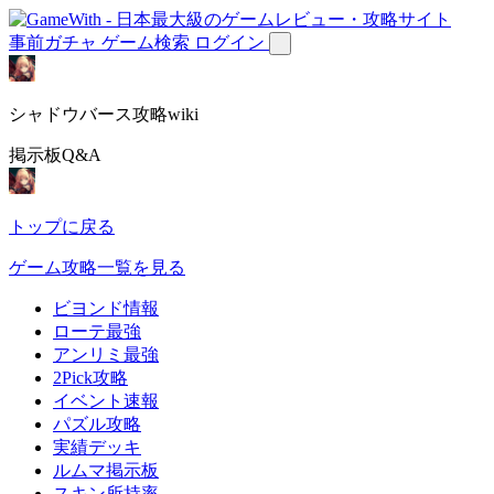
事前ガチャ
ゲーム検索
ログイン
シャドウバース攻略wiki
掲示板Q&A
トップに戻る
ゲーム攻略一覧を見る
ビヨンド情報
ローテ最強
アンリミ最強
2Pick攻略
イベント速報
パズル攻略
実績デッキ
ルムマ掲示板
スキン所持率