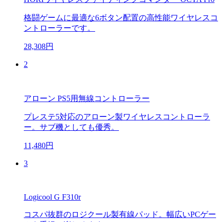
格闘ゲームに最適な6ボタン配置の高性能ワイヤレスコ
ントローラーです。
28,308円
2
アローン PS5用無線コントローラー
プレステ5対応のアローン製ワイヤレスコントローラ
ー。サブ機としても優秀。
11,480円
3
Logicool G F310r
コスパ抜群のロジクール製有線パッド。幅広いPCゲー