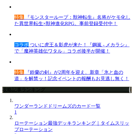
特集
『モンスターループ：獣神転生』名将がケモ化し
た異世界転生×獣神進化RPG。事前登録受付中！
コラボ
ついに虎王＆影虎が来た！『鋼嵐 - メカラシ』
で「魔神英雄伝ワタル」コラボ後半が開催！
特集
『鈴蘭の剣』が2周年を迎え、新章「氷と血の
道」を解禁ッ！記念イベントの報酬もお見逃し無く！
攻略記事ランキング
ワンダーランドドリームズのカード一覧
1
ローテーション最強デッキランキング｜タイムスリッ
プローテーション