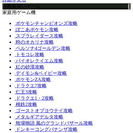
攻略取扱いゲーム
家庭用ゲーム機
ポケモンチャンピオンズ攻略
ぽこあポケモン攻略
スプラレイダース攻略
時のオカリナ攻略
ペルソナ4ゴールデン攻略
トモコレ攻略
バイオレクイエム攻略
紅の砂漠攻略
デイモン&ベイビー攻略
ポケモンZA攻略
ドラクエ7攻略
仁王3攻略
ドラクエ1・2攻略
桃鉄2攻略
ゴーストオブヨウテイ攻略
メタルギアデルタ攻略
牧場物語 風のグランドバザール攻略
ドンキーコングバナンザ攻略