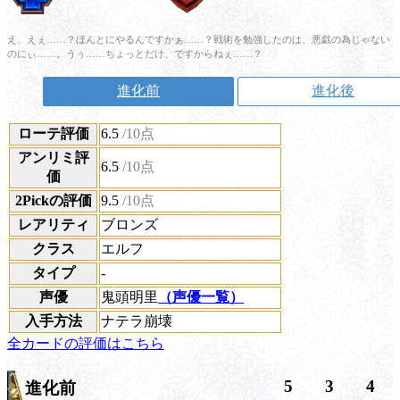
え、えぇ……？ほんとにやるんですかぁ……？戦術を勉強したのは、悪戯の為じゃない
のにぃ……。うぅ……ちょっとだけ、ですからねぇ……？
進化前
進化後
ローテ評価
6.5
/10点
アンリミ評
6.5
/10点
価
2Pickの評価
9.5
/10点
レアリティ
ブロンズ
クラス
エルフ
タイプ
-
声優
鬼頭明里
（声優一覧）
入手方法
ナテラ崩壊
全カードの評価はこちら
5
3
4
進化前