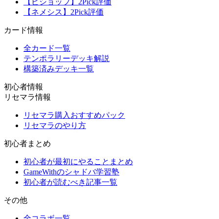
【ビショップ】2Pick評価
【ネメシス】2Pick評価
カード情報
全カード一覧
テンポラリーデッキ解説
構築済みデッキ一覧
初心者情報
リセマラ情報
リセマラ購入おすすめパック
リセマラのやり方
初心者まとめ
初心者が最初にやることまとめ
GameWithのシャドバ学習塾
初心者が読むべき記事一覧
その他
全コラボ一覧