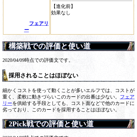
【進化前】
効果なし
フェアリ
ー
構築戦での評価と使い道
2020/04/09時点での評価文です。
採用されることはほぼない
細かくコストを使って動くことが多いエルフでは、コストが
重く、柔軟に動きづらいこのカードの出番は少ない。
フェア
リー
を供給する手段としても、コスト面などで他のカードに
劣っており、このカードを採用することはほぼない。
2Pick戦での評価と使い道