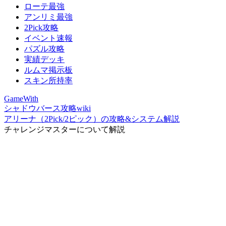
ローテ最強
アンリミ最強
2Pick攻略
イベント速報
パズル攻略
実績デッキ
ルムマ掲示板
スキン所持率
GameWith
シャドウバース攻略wiki
アリーナ（2Pick/2ピック）の攻略&システム解説
チャレンジマスターについて解説