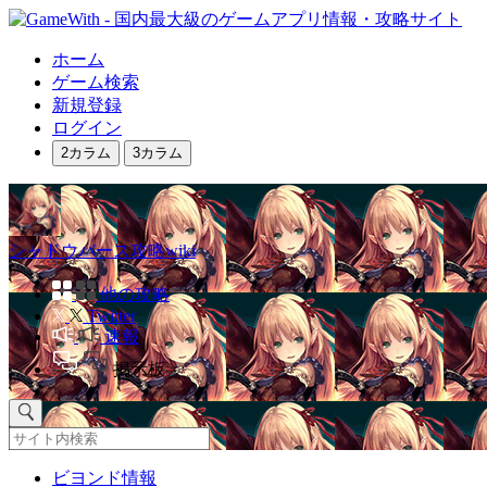
ホーム
ゲーム検索
新規登録
ログイン
2カラム
3カラム
シャドウバース攻略wiki
他の攻略
Twitter
速報
掲示板
ビヨンド情報