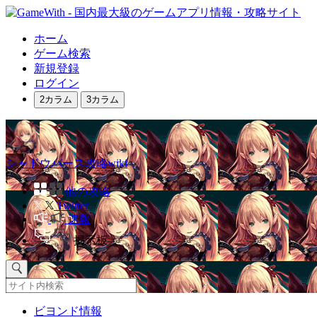
ホーム
ゲーム検索
新規登録
ログイン
2カラム
3カラム
シャドウバース攻略wiki
他の攻略
Twitter
速報
掲示板
ビヨンド情報