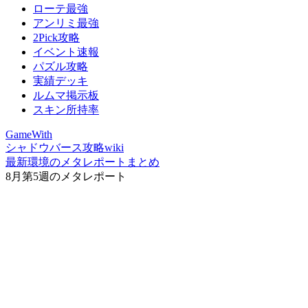
ローテ最強
アンリミ最強
2Pick攻略
イベント速報
パズル攻略
実績デッキ
ルムマ掲示板
スキン所持率
GameWith
シャドウバース攻略wiki
最新環境のメタレポートまとめ
8月第5週のメタレポート