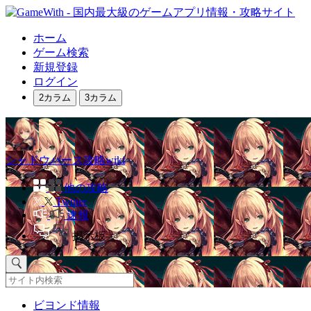
ホーム
ゲーム検索
新規登録
ログイン
2カラム
3カラム
シャドウバース攻略wiki
他の攻略
Twitter
速報
掲示板
ビヨンド情報