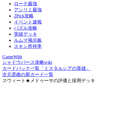
ローテ最強
アンリミ最強
2Pick攻略
イベント速報
パズル攻略
実績デッキ
ルムマ掲示板
スキン所持率
GameWith
シャドウバース攻略wiki
カードパック一覧「ミスタルシアの英雄」
次元歪曲の新カード一覧
スウィート★メドゥーサの評価と採用デッキ