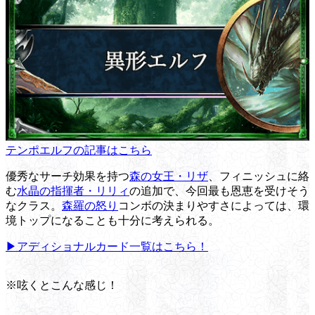
テンポエルフの記事はこちら
優秀なサーチ効果を持つ
森の女王・リザ
、フィニッシュに絡
む
水晶の指揮者・リリィ
の追加で、今回最も恩恵を受けそう
なクラス。
森羅の怒り
コンボの決まりやすさによっては、環
境トップになることも十分に考えられる。
▶アディショナルカード一覧はこちら！
※呟くとこんな感じ！