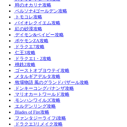
時のオカリナ攻略
ペルソナ4ゴールデン攻略
トモコレ攻略
バイオレクイエム攻略
紅の砂漠攻略
デイモン&ベイビー攻略
ポケモンZA攻略
ドラクエ7攻略
仁王3攻略
ドラクエ1・2攻略
桃鉄2攻略
ゴーストオブヨウテイ攻略
メタルギアデルタ攻略
牧場物語 風のグランドバザール攻略
ドンキーコングバナンザ攻略
マリオカートワールド攻略
モンハンワイルズ攻略
エルデンリング攻略
Blades of Fire攻略
ファンタジーライフi攻略
ドラクエ3リメイク攻略