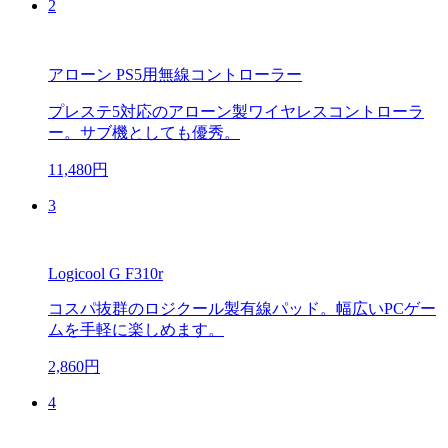
2
アローン PS5用無線コントローラー
プレステ5対応のアローン製ワイヤレスコントローラ
ー。サブ機としても優秀。
11,480円
3
Logicool G F310r
コスパ抜群のロジクール製有線パッド。幅広いPCゲー
ムを手軽に楽しめます。
2,860円
4