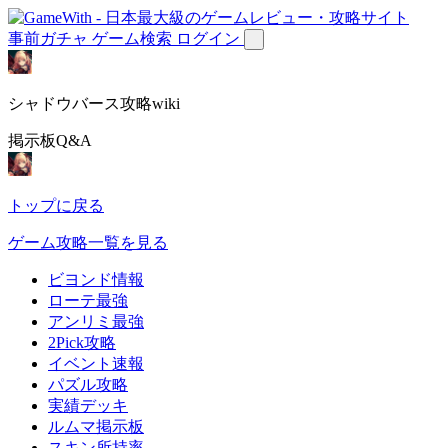
事前ガチャ
ゲーム検索
ログイン
シャドウバース攻略wiki
掲示板Q&A
トップに戻る
ゲーム攻略一覧を見る
ビヨンド情報
ローテ最強
アンリミ最強
2Pick攻略
イベント速報
パズル攻略
実績デッキ
ルムマ掲示板
スキン所持率