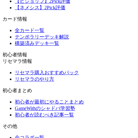
【ビショップ】2Pick評価
【ネメシス】2Pick評価
カード情報
全カード一覧
テンポラリーデッキ解説
構築済みデッキ一覧
初心者情報
リセマラ情報
リセマラ購入おすすめパック
リセマラのやり方
初心者まとめ
初心者が最初にやることまとめ
GameWithのシャドバ学習塾
初心者が読むべき記事一覧
その他
全コラボ一覧