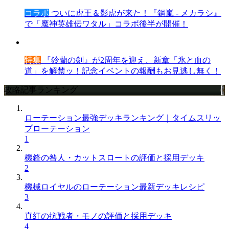
コラボ
ついに虎王＆影虎が来た！『鋼嵐 - メカラシ』
で「魔神英雄伝ワタル」コラボ後半が開催！
特集
『鈴蘭の剣』が2周年を迎え、新章「氷と血の
道」を解禁ッ！記念イベントの報酬もお見逃し無く！
攻略記事ランキング
ローテーション最強デッキランキング｜タイムスリッ
プローテーション
1
機鋒の咎人・カットスロートの評価と採用デッキ
2
機械ロイヤルのローテーション最新デッキレシピ
3
真紅の抗戦者・モノの評価と採用デッキ
4