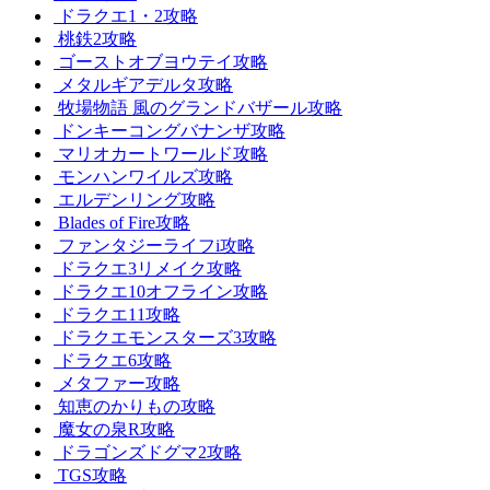
ドラクエ1・2攻略
桃鉄2攻略
ゴーストオブヨウテイ攻略
メタルギアデルタ攻略
牧場物語 風のグランドバザール攻略
ドンキーコングバナンザ攻略
マリオカートワールド攻略
モンハンワイルズ攻略
エルデンリング攻略
Blades of Fire攻略
ファンタジーライフi攻略
ドラクエ3リメイク攻略
ドラクエ10オフライン攻略
ドラクエ11攻略
ドラクエモンスターズ3攻略
ドラクエ6攻略
メタファー攻略
知恵のかりもの攻略
魔女の泉R攻略
ドラゴンズドグマ2攻略
TGS攻略