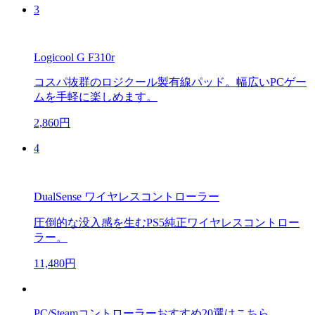
3
Logicool G F310r
コスパ抜群のロジクール製有線パッド。幅広いPCゲー
ムを手軽に楽しめます。
2,860円
4
DualSense ワイヤレスコントローラー
圧倒的な没入感を生むPS5純正ワイヤレスコントロー
ラー。
11,480円
PC/Steamコントローラーおすすめ20選はこちら