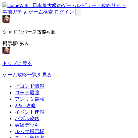
事前ガチャ
ゲーム検索
ログイン
シャドウバース攻略wiki
掲示板Q&A
トップに戻る
ゲーム攻略一覧を見る
ビヨンド情報
ローテ最強
アンリミ最強
2Pick攻略
イベント速報
パズル攻略
実績デッキ
ルムマ掲示板
スキン所持率