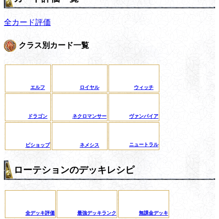
全カード評価
クラス別カード一覧
エルフ
ロイヤル
ウィッチ
ドラゴン
ネクロマンサー
ヴァンパイア
ニュートラル
ビショップ
ネメシス
ローテションのデッキレシピ
全デッキ評価
最強デッキランク
無課金デッキ