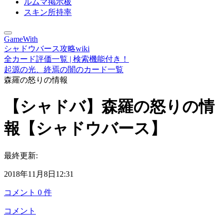
ルムマ掲示板
スキン所持率
GameWith
シャドウバース攻略wiki
全カード評価一覧 | 検索機能付き！
起源の光、終焉の闇のカード一覧
森羅の怒りの情報
【シャドバ】森羅の怒りの情
報【シャドウバース】
最終更新:
2018年11月8日12:31
コメント
0
件
コメント