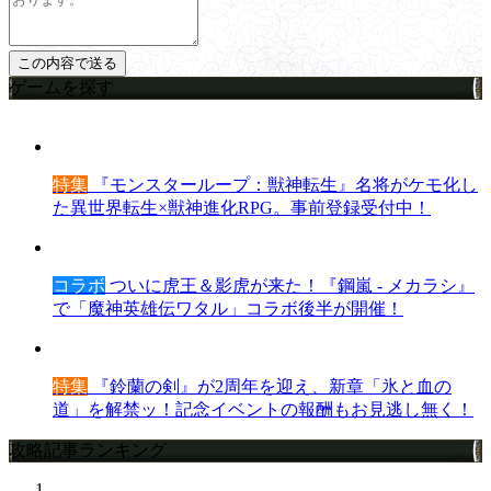
ゲームを探す
特集
『モンスターループ：獣神転生』名将がケモ化し
た異世界転生×獣神進化RPG。事前登録受付中！
コラボ
ついに虎王＆影虎が来た！『鋼嵐 - メカラシ』
で「魔神英雄伝ワタル」コラボ後半が開催！
特集
『鈴蘭の剣』が2周年を迎え、新章「氷と血の
道」を解禁ッ！記念イベントの報酬もお見逃し無く！
攻略記事ランキング