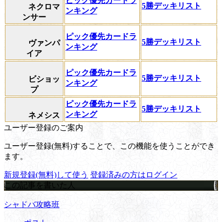
ピック優先カードラ
5勝デッキリスト
ネクロマ
ンキング
ンサー
ピック優先カードラ
5勝デッキリスト
ヴァンパ
ンキング
イア
ピック優先カードラ
5勝デッキリスト
ビショッ
ンキング
プ
ピック優先カードラ
5勝デッキリスト
ンキング
ネメシス
ユーザー登録のご案内
ユーザー登録(無料)することで、この機能を使うことができ
ます。
新規登録(無料)して使う
登録済みの方はログイン
この記事を書いた人
シャドバ攻略班