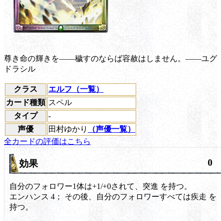
尊き命の輝きを――穢すのならば容赦はしません。――ユグ
ドラシル
クラス
エルフ（一覧）
カード種類
スペル
タイプ
-
声優
田村ゆかり
（声優一覧）
全カードの評価はこちら
0
効果
自分のフォロワー1体は+1/+0されて、
突進
を持つ。
エンハンス 4；
その後、自分のフォロワーすべては
疾走
を
持つ。