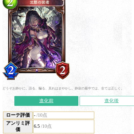
どうぞお静かに。語る、騙る、其れはまやかし。静寂の最中では、全ては正しく。
進化前
進化後
ローテ評価
-
/10点
アンリミ評
6.5
/10点
価