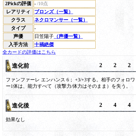
2Pickの評価
-
/10点
レアリティ
ブロンズ（一覧）
クラス
ネクロマンサー（一覧）
タイプ
-
声優
日笠陽子
（声優一覧）
入手方法
十禍絶傑
全カードの評価はこちら
2
2
2
進化前
ファンファーレ
エンハンス 6；
+3/+3する。相手のフォロワ
ー1体は、能力すべて（攻撃力/体力はそのまま）を失う。
2
4
4
進化後
効果なし