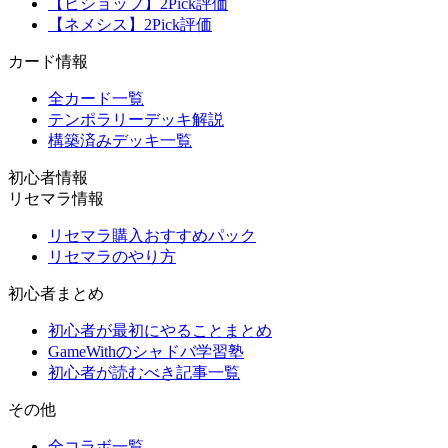
【ビショップ】2Pick評価
【ネメシス】2Pick評価
カード情報
全カード一覧
テンポラリーデッキ解説
構築済みデッキ一覧
初心者情報
リセマラ情報
リセマラ購入おすすめパック
リセマラのやり方
初心者まとめ
初心者が最初にやることまとめ
GameWithのシャドバ学習塾
初心者が読むべき記事一覧
その他
全コラボ一覧