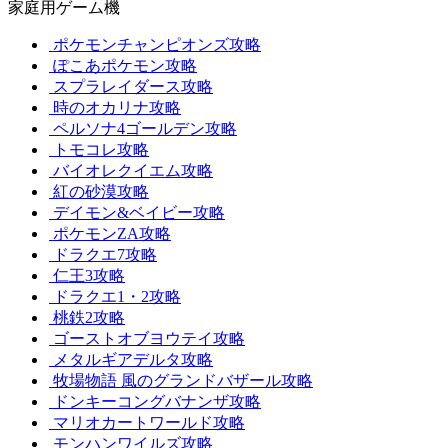
家庭用ゲーム機
ポケモンチャンピオンズ攻略
ぽこあポケモン攻略
スプラレイダース攻略
時のオカリナ攻略
ペルソナ4ゴールデン攻略
トモコレ攻略
バイオレクイエム攻略
紅の砂漠攻略
デイモン&ベイビー攻略
ポケモンZA攻略
ドラクエ7攻略
仁王3攻略
ドラクエ1・2攻略
桃鉄2攻略
ゴーストオブヨウテイ攻略
メタルギアデルタ攻略
牧場物語 風のグランドバザール攻略
ドンキーコングバナンザ攻略
マリオカートワールド攻略
モンハンワイルズ攻略