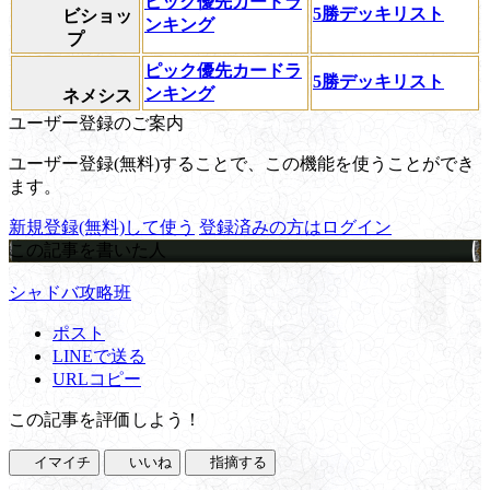
ピック優先カードラ
5勝デッキリスト
ビショッ
ンキング
プ
ピック優先カードラ
5勝デッキリスト
ンキング
ネメシス
ユーザー登録のご案内
ユーザー登録(無料)することで、この機能を使うことができ
ます。
新規登録(無料)して使う
登録済みの方はログイン
この記事を書いた人
シャドバ攻略班
ポスト
LINEで送る
URLコピー
この記事を評価しよう！
イマイチ
いいね
指摘する