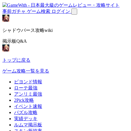
事前ガチャ
ゲーム検索
ログイン
シャドウバース攻略wiki
掲示板Q&A
トップに戻る
ゲーム攻略一覧を見る
ビヨンド情報
ローテ最強
アンリミ最強
2Pick攻略
イベント速報
パズル攻略
実績デッキ
ルムマ掲示板
スキン所持率