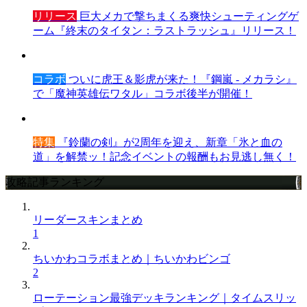
リリース
巨大メカで撃ちまくる爽快シューティングゲ
ーム『終末のタイタン：ラストラッシュ』リリース！
コラボ
ついに虎王＆影虎が来た！『鋼嵐 - メカラシ』
で「魔神英雄伝ワタル」コラボ後半が開催！
特集
『鈴蘭の剣』が2周年を迎え、新章「氷と血の
道」を解禁ッ！記念イベントの報酬もお見逃し無く！
攻略記事ランキング
リーダースキンまとめ
1
ちいかわコラボまとめ｜ちいかわビンゴ
2
ローテーション最強デッキランキング｜タイムスリッ