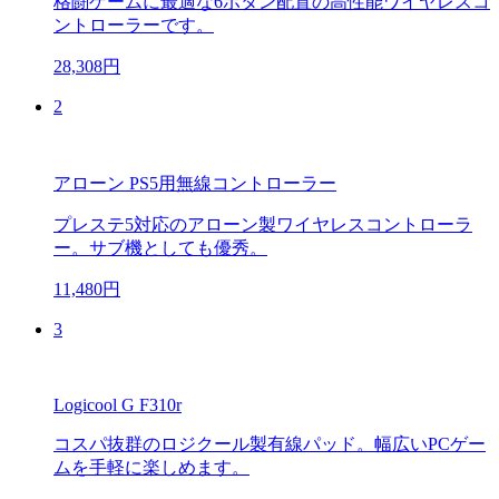
格闘ゲームに最適な6ボタン配置の高性能ワイヤレスコ
ントローラーです。
28,308円
2
アローン PS5用無線コントローラー
プレステ5対応のアローン製ワイヤレスコントローラ
ー。サブ機としても優秀。
11,480円
3
Logicool G F310r
コスパ抜群のロジクール製有線パッド。幅広いPCゲー
ムを手軽に楽しめます。