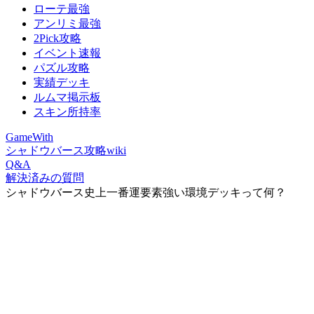
ローテ最強
アンリミ最強
2Pick攻略
イベント速報
パズル攻略
実績デッキ
ルムマ掲示板
スキン所持率
GameWith
シャドウバース攻略wiki
Q&A
解決済みの質問
シャドウバース史上一番運要素強い環境デッキって何？