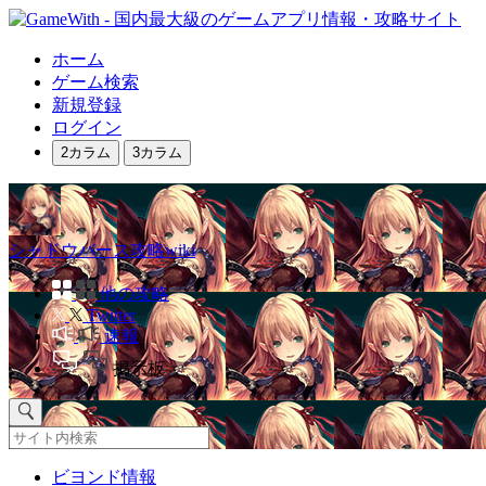
ホーム
ゲーム検索
新規登録
ログイン
2カラム
3カラム
シャドウバース攻略wiki
他の攻略
Twitter
速報
掲示板
ビヨンド情報