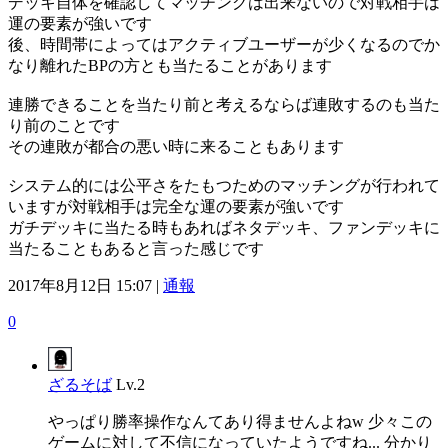
デッキ自体を確認してマッチングは出来ないので対戦相手は
運の要素が強いです
後、時間帯によってはアクティブユーザーが少くなるのでか
なり離れたBPの方とも当たることがあります
連勝できることを当たり前と考えるならば連敗するのも当た
り前のことです
その連敗が都合の悪い時に来ることもあります
システム的には公平さをたもつためのマッチングが行われて
いますが対戦相手は完全な運の要素が強いです
ガチデッキに当たる時もあればネタデッキ、ファンデッキに
当たることもあると言った感じです
2017年8月12日 15:07 |
通報
0
ざるそば
Lv.2
やっぱり勝率操作なんてあり得ませんよねw 少々この
ゲームに対して不信になっていたようですね... 分かり