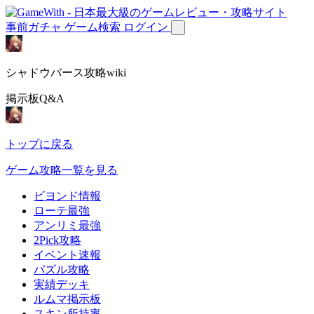
事前ガチャ
ゲーム検索
ログイン
シャドウバース攻略wiki
掲示板Q&A
トップに戻る
ゲーム攻略一覧を見る
ビヨンド情報
ローテ最強
アンリミ最強
2Pick攻略
イベント速報
パズル攻略
実績デッキ
ルムマ掲示板
スキン所持率