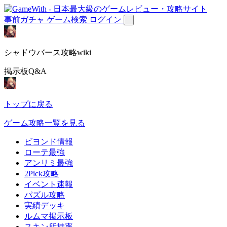
事前ガチャ
ゲーム検索
ログイン
シャドウバース攻略wiki
掲示板Q&A
トップに戻る
ゲーム攻略一覧を見る
ビヨンド情報
ローテ最強
アンリミ最強
2Pick攻略
イベント速報
パズル攻略
実績デッキ
ルムマ掲示板
スキン所持率