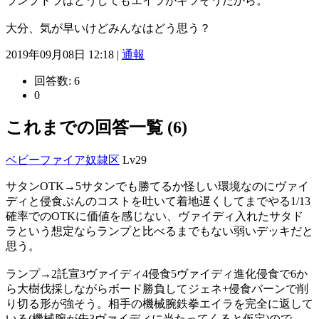
ランプドラはどうしてもエイラがキツそうだから。
大分、気が早いけどみんなはどう思う？
2019年09月08日 12:18 |
通報
回答数:
6
0
これまでの回答一覧 (6)
ベビーファイア奴隷区
Lv29
サタンOTK→5サタンでも勝てるか怪しい環境なのにヴァイ
ディと侵食ぶんのコストを吐いて着地遅くしてまでやる1/13
確率でのOTKに価値を感じない、ヴァイディ入れたサタド
ラという想定ならランプと比べるまでもない弱いデッキだと
思う。
ランプ→2託宣3ヴァイディ4侵食5ヴァイディ進化侵食で6か
ら大樹伐採しながらボード勝負してジェネ+侵食バーンで削
り切る形が強そう。相手の機械腕鉄拳エイラを完全に返して
いる(機械腕が先3ヴァイディに当たってくると仮定)ので、