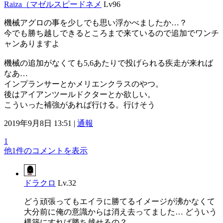
Raiza（マゼルスピードネメ
Lv96
機械アグロの事を少しでも思い浮かべましたか…？
今でも勝ち越しできるところまで来ているので追加でワンチ
ャンありますよ
機械の追加がなくても5,6あたりで投げられる疾走が来れば
なあ…
インプランサーとかメリエンクラスのやつ。
後はアイアンツールドクターとか欲しい。
こういった補強があれば行ける。行けそう
2019年9月8日 13:51 |
通報
1
他1件のコメントを表示
ドラクロ
Lv.32
どう頑張ってもエイラに勝てるイメージが沸かなくて
大分前に俺の意識からは消え去ってました… どういう
構築にすれば勝ち越せるの？