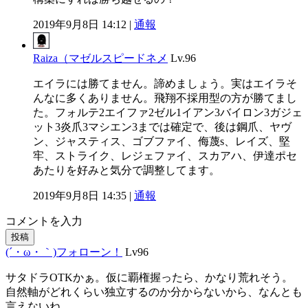
2019年9月8日 14:12 |
通報
Raiza（マゼルスピードネメ
Lv.96
エイラには勝てません。諦めましょう。実はエイラそ
んなに多くありません。飛翔不採用型の方が勝てまし
た。フォルテ2エイファ2ゼル1イアン3バイロン3ガジェ
ット3炎爪3マシエン3までは確定で、後は鋼爪、ヤヴ
ン、ジャスティス、ゴブファイ、侮蔑s、レイズ、堅
牢、ストライク、レジェファイ、スカアハ、伊達ポセ
あたりを好みと気分で調整してます。
2019年9月8日 14:35 |
通報
コメントを入力
投稿
(´・ω・｀)フォローン！
Lv96
サタドラOTKかぁ。仮に覇権握ったら、かなり荒れそう。
自然軸がどれくらい独立するのか分からないから、なんとも
言えないね。