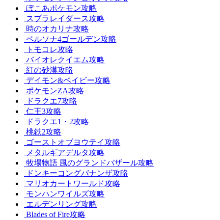
ぽこあポケモン攻略
スプラレイダース攻略
時のオカリナ攻略
ペルソナ4ゴールデン攻略
トモコレ攻略
バイオレクイエム攻略
紅の砂漠攻略
デイモン&ベイビー攻略
ポケモンZA攻略
ドラクエ7攻略
仁王3攻略
ドラクエ1・2攻略
桃鉄2攻略
ゴーストオブヨウテイ攻略
メタルギアデルタ攻略
牧場物語 風のグランドバザール攻略
ドンキーコングバナンザ攻略
マリオカートワールド攻略
モンハンワイルズ攻略
エルデンリング攻略
Blades of Fire攻略