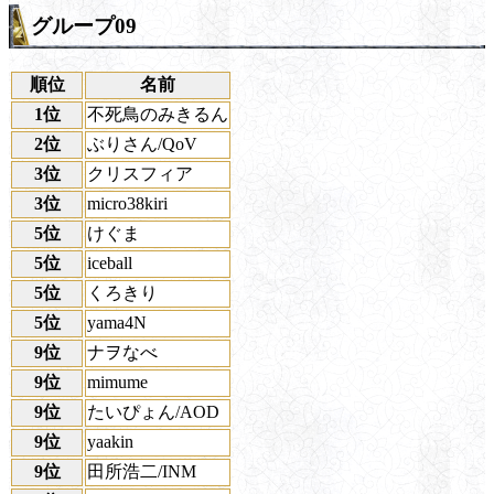
グループ09
順位
名前
1位
不死鳥のみきるん
2位
ぶりさん/QoV
3位
クリスフィア
3位
micro38kiri
5位
けぐま
5位
iceball
5位
くろきり
5位
yama4N
9位
ナヲなべ
9位
mimume
9位
たいぴょん/AOD
9位
yaakin
9位
田所浩二/INM