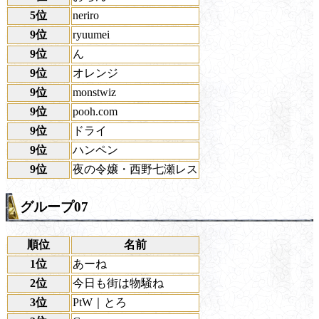
5位
neriro
9位
ryuumei
9位
ん
9位
オレンジ
9位
monstwiz
9位
pooh.com
9位
ドライ
9位
ハンペン
9位
夜の令嬢・西野七瀬レス
グループ07
順位
名前
1位
あーね
2位
今日も街は物騒ね
3位
PtW｜とろ