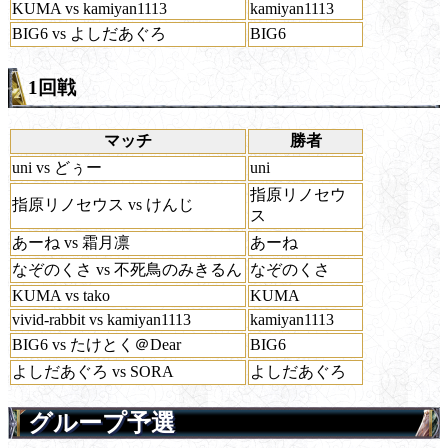
KUMA vs kamiyan1113
kamiyan1113
BIG6 vs よしだあぐろ
BIG6
1回戦
マッチ
勝者
uni vs どぅー
uni
指原リノセウ
指原リノセウス vs けんじ
ス
あーね vs 霜月凛
あーね
なぞのくさ vs 不死鳥のみきるん
なぞのくさ
KUMA vs tako
KUMA
vivid-rabbit vs kamiyan1113
kamiyan1113
BIG6 vs たけとく＠Dear
BIG6
よしだあぐろ vs SORA
よしだあぐろ
グループ予選