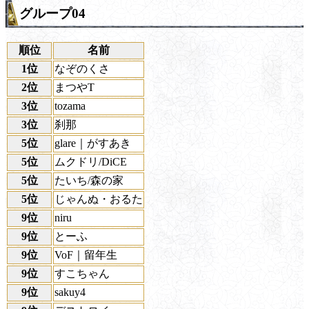
グループ04
順位
名前
1位
なぞのくさ
2位
まつやT
3位
tozama
3位
刹那
5位
glare｜がすあき
5位
ムクドリ/DiCE
5位
たいち/森の家
5位
じゃんぬ・おるた
9位
niru
9位
とーふ
9位
VoF｜留年生
9位
すこちゃん
9位
sakuy4