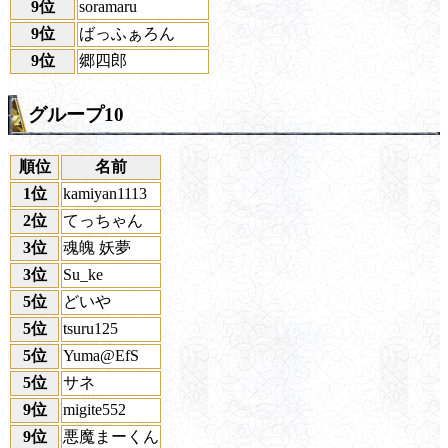
9位
soramaru
9位
ばっふぁろん
9位
郷四郎
グループ10
順位
名前
1位
kamiyan1113
2位
てっちゃん
3位
魂魄 妖夢
3位
Su_ke
5位
どいや
5位
tsuru125
5位
Yuma@EfS
5位
サネ
9位
migite552
9位
悪魔まーくん