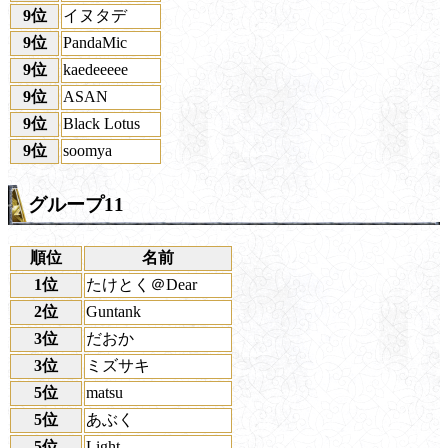
9位
イヌタデ
9位
PandaMic
9位
kaedeeeee
9位
ASAN
9位
Black Lotus
9位
soomya
グループ11
順位
名前
1位
たけとく＠Dear
2位
Guntank
3位
だおか
3位
ミズサキ
5位
matsu
5位
あぶく
5位
Light