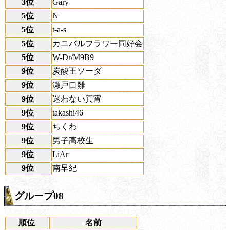
3位
Gary
5位
N
5位
t-a-s
5位
カニバルフラワー同好会
5位
W-Dr/M9B9
9位
炭酸王ソーダ
9位
瀬戸口雛
9位
迷わない真宵
9位
takashi46
9位
ちくわ
9位
男子高校生
9位
LiAr
9位
南早紀
グループ08
順位
名前