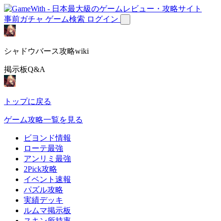
事前ガチャ
ゲーム検索
ログイン
シャドウバース攻略wiki
掲示板Q&A
トップに戻る
ゲーム攻略一覧を見る
ビヨンド情報
ローテ最強
アンリミ最強
2Pick攻略
イベント速報
パズル攻略
実績デッキ
ルムマ掲示板
スキン所持率