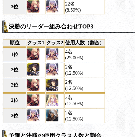
22名
3位
(8.59%)
決勝のリーダー組み合わせTOP3
順位
クラス1
クラス2
使用人数（割合）
4名
1位
(25.00%)
2名
2位
(12.50%)
2名
2位
(12.50%)
2名
2位
(12.50%)
2名
2位
(12.50%)
予選と決勝の使用クラス人数と割合