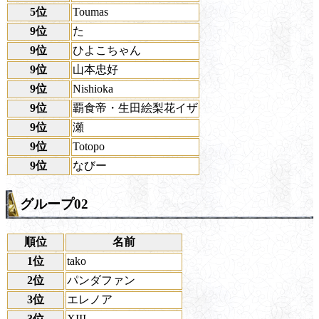
5位
Toumas
9位
た
9位
ひよこちゃん
9位
山本忠好
9位
Nishioka
9位
覇食帝・生田絵梨花イザ
9位
瀬
9位
Totopo
9位
なびー
グループ02
順位
名前
1位
tako
2位
パンダファン
3位
エレノア
3位
XIII