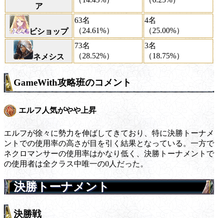
ア
63名
4名
（24.61%）
（25.00%）
ビショップ
73名
3名
（28.52%）
（18.75%）
ネメシス
GameWith攻略班のコメント
エルフ人気がやや上昇
エルフが徐々に勢力を伸ばしてきており、特に決勝トーナメ
ントでの使用率の高さが目を引く結果となっている。一方で
ネクロマンサーの使用率はかなり低く、決勝トーナメントで
の使用者は全クラス中唯一の0人だった。
決勝トーナメント
決勝戦