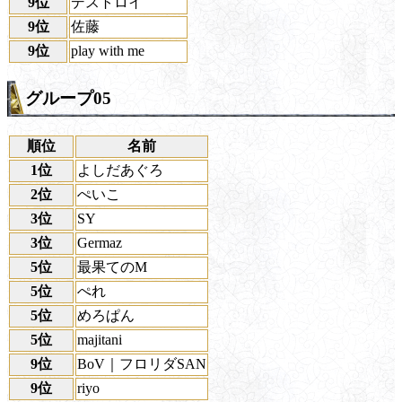
9位
デストロイ
9位
佐藤
9位
play with me
グループ05
順位
名前
1位
よしだあぐろ
2位
ぺいこ
3位
SY
3位
Germaz
5位
最果てのM
5位
ぺれ
5位
めろぱん
5位
majitani
9位
BoV｜フロリダSAN
9位
riyo