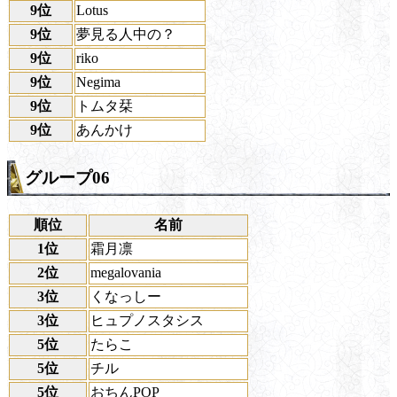
9位
Lotus
9位
夢見る人中の？
9位
riko
9位
Negima
9位
トムタ栞
9位
あんかけ
グループ06
順位
名前
1位
霜月凛
2位
megalovania
3位
くなっしー
3位
ヒュプノスタシス
5位
たらこ
5位
チル
5位
おちんPOP