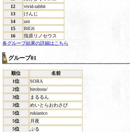
12
vivid-rabbit
13
けんじ
14
uni
15
BIG6
16
指原リノセウス
各グループ結果の詳細はこちら
グループ01
順位
名前
1位
SORA
2位
hirobosu/
3位
まるるん
3位
めいとらおわさび
5位
rukianico
5位
月夜
5位
ぶる