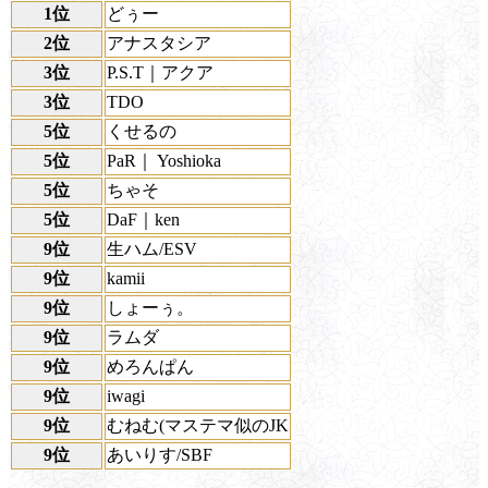
1位
どぅー
2位
アナスタシア
3位
P.S.T｜アクア
3位
TDO
5位
くせるの
5位
PaR｜ Yoshioka
5位
ちゃそ
5位
DaF｜ken
9位
生ハム/ESV
9位
kamii
9位
しょーぅ。
9位
ラムダ
9位
めろんぱん
9位
iwagi
9位
むねむ(マステマ似のJK
9位
あいりす/SBF