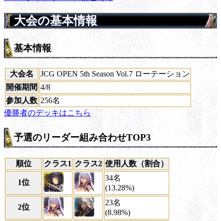
大会の基本情報
基本情報
大会名
JCG OPEN 5th Season Vol.7 ローテーション
開催期間
4/8
参加人数
256名
優勝者のデッキはこちら
予選のリーダー組み合わせTOP3
順位
クラス1
クラス2
使用人数（割合）
34名
1位
(13.28%)
23名
2位
(8.98%)