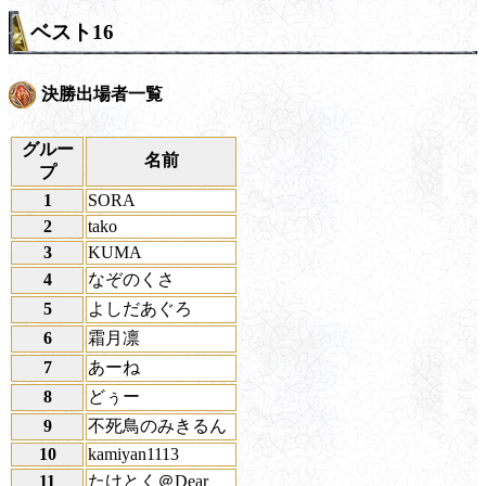
ベスト16
決勝出場者一覧
グルー
名前
プ
1
SORA
2
tako
3
KUMA
4
なぞのくさ
5
よしだあぐろ
6
霜月凛
7
あーね
8
どぅー
9
不死鳥のみきるん
10
kamiyan1113
11
たけとく＠Dear