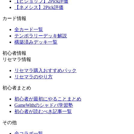
【ビショップ】2Pick評価
【ネメシス】2Pick評価
カード情報
全カード一覧
テンポラリーデッキ解説
構築済みデッキ一覧
初心者情報
リセマラ情報
リセマラ購入おすすめパック
リセマラのやり方
初心者まとめ
初心者が最初にやることまとめ
GameWithのシャドバ学習塾
初心者が読むべき記事一覧
その他
全コラボ一覧