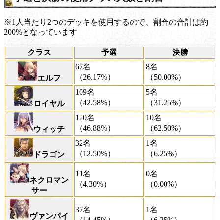
※1人当たり2つのデッキを使用するので、割合の合計は約
200%となっています
クラス
予選
決勝
67名
8名
（26.17%）
（50.00%）
エルフ
109名
5名
（42.58%）
（31.25%）
ロイヤル
120名
10名
（46.88%）
（62.50%）
ウィッチ
32名
1名
（12.50%）
（6.25%）
ドラゴン
11名
0名
ネクロマン
（4.30%）
（0.00%）
サー
37名
1名
ヴァンパイ
（14.45%）
（6.25%）