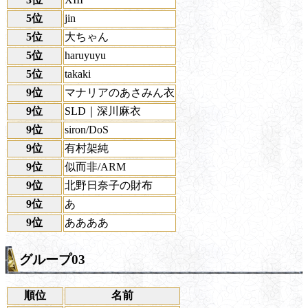
5位
jin
5位
大ちゃん
5位
haruyuyu
5位
takaki
9位
マナリアのあさみん衣
9位
SLD｜深川麻衣
9位
siron/DoS
9位
有村架純
9位
似而非/ARM
9位
北野日奈子の財布
9位
あ
9位
ああああ
グループ03
順位
名前