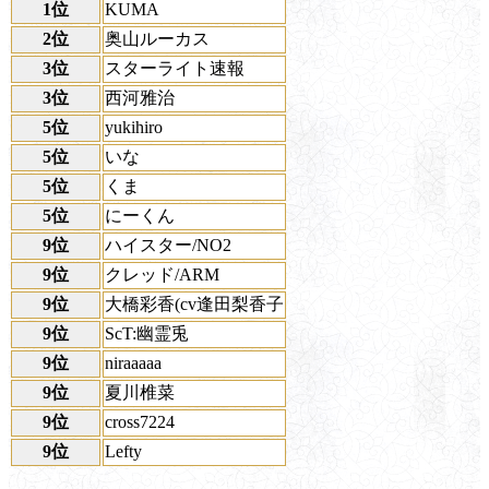
1位
KUMA
2位
奥山ルーカス
3位
スターライト速報
3位
西河雅治
5位
yukihiro
5位
いな
5位
くま
5位
にーくん
9位
ハイスター/NO2
9位
クレッド/ARM
9位
大橋彩香(cv逢田梨香子
9位
ScT:幽霊兎
9位
niraaaaa
9位
夏川椎菜
9位
cross7224
9位
Lefty