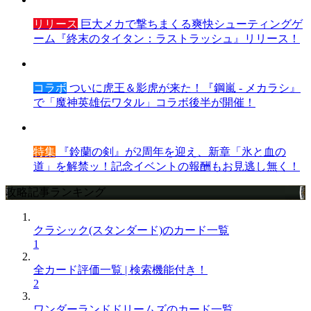
リリース
巨大メカで撃ちまくる爽快シューティングゲ
ーム『終末のタイタン：ラストラッシュ』リリース！
コラボ
ついに虎王＆影虎が来た！『鋼嵐 - メカラシ』
で「魔神英雄伝ワタル」コラボ後半が開催！
特集
『鈴蘭の剣』が2周年を迎え、新章「氷と血の
道」を解禁ッ！記念イベントの報酬もお見逃し無く！
攻略記事ランキング
クラシック(スタンダード)のカード一覧
1
全カード評価一覧 | 検索機能付き！
2
ワンダーランドドリームズのカード一覧