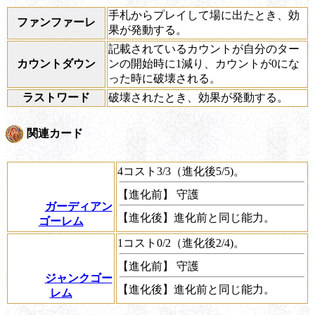
手札からプレイして場に出たとき、効
ファンファーレ
果が発動する。
記載されているカウントが自分のター
カウントダウン
ンの開始時に1減り、カウントが0にな
った時に破壊される。
ラストワード
破壊されたとき、効果が発動する。
関連カード
4コスト3/3（進化後5/5)。
【進化前】
守護
ガーディアン
【進化後】進化前と同じ能力。
ゴーレム
1コスト0/2（進化後2/4)。
【進化前】
守護
ジャンクゴー
【進化後】進化前と同じ能力。
レム