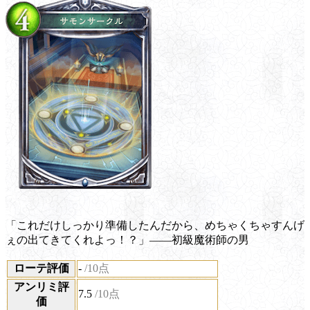
「これだけしっかり準備したんだから、めちゃくちゃすんげ
ぇの出てきてくれよっ！？」――初級魔術師の男
ローテ評価
-
/10点
アンリミ評
7.5
/10点
価