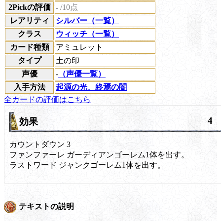
2Pickの評価
-
/10点
レアリティ
シルバー（一覧）
クラス
ウィッチ（一覧）
カード種類
アミュレット
タイプ
土の印
声優
-
（声優一覧）
入手方法
起源の光、終焉の闇
全カードの評価はこちら
4
効果
カウントダウン
3
ファンファーレ
ガーディアンゴーレム1体を出す。
ラストワード
ジャンクゴーレム1体を出す。
テキストの説明