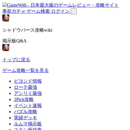
事前ガチャ
ゲーム検索
ログイン
シャドウバース攻略wiki
掲示板Q&A
トップに戻る
ゲーム攻略一覧を見る
ビヨンド情報
ローテ最強
アンリミ最強
2Pick攻略
イベント速報
パズル攻略
実績デッキ
ルムマ掲示板
スキン所持率