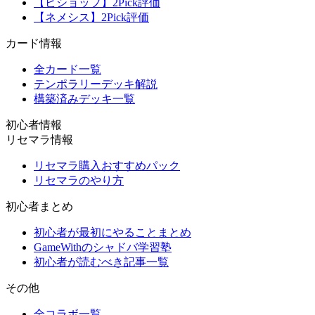
【ビショップ】2Pick評価
【ネメシス】2Pick評価
カード情報
全カード一覧
テンポラリーデッキ解説
構築済みデッキ一覧
初心者情報
リセマラ情報
リセマラ購入おすすめパック
リセマラのやり方
初心者まとめ
初心者が最初にやることまとめ
GameWithのシャドバ学習塾
初心者が読むべき記事一覧
その他
全コラボ一覧