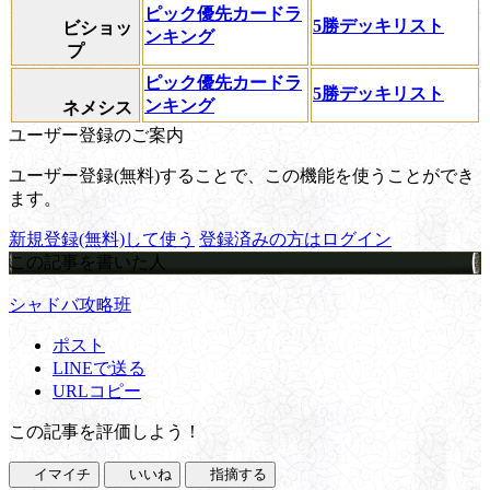
ピック優先カードラ
5勝デッキリスト
ビショッ
ンキング
プ
ピック優先カードラ
5勝デッキリスト
ンキング
ネメシス
ユーザー登録のご案内
ユーザー登録(無料)することで、この機能を使うことができ
ます。
新規登録(無料)して使う
登録済みの方はログイン
この記事を書いた人
シャドバ攻略班
ポスト
LINEで送る
URLコピー
この記事を評価しよう！
イマイチ
いいね
指摘する