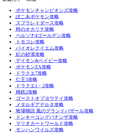
ポケモンチャンピオンズ攻略
ぽこあポケモン攻略
スプラレイダース攻略
時のオカリナ攻略
ペルソナ4ゴールデン攻略
トモコレ攻略
バイオレクイエム攻略
紅の砂漠攻略
デイモン&ベイビー攻略
ポケモンZA攻略
ドラクエ7攻略
仁王3攻略
ドラクエ1・2攻略
桃鉄2攻略
ゴーストオブヨウテイ攻略
メタルギアデルタ攻略
牧場物語 風のグランドバザール攻略
ドンキーコングバナンザ攻略
マリオカートワールド攻略
モンハンワイルズ攻略