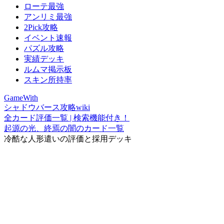
ローテ最強
アンリミ最強
2Pick攻略
イベント速報
パズル攻略
実績デッキ
ルムマ掲示板
スキン所持率
GameWith
シャドウバース攻略wiki
全カード評価一覧 | 検索機能付き！
起源の光、終焉の闇のカード一覧
冷酷な人形遣いの評価と採用デッキ