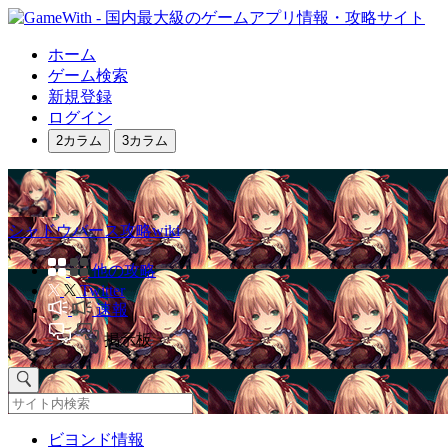
ホーム
ゲーム検索
新規登録
ログイン
2カラム
3カラム
シャドウバース攻略wiki
他の攻略
Twitter
速報
掲示板
ビヨンド情報