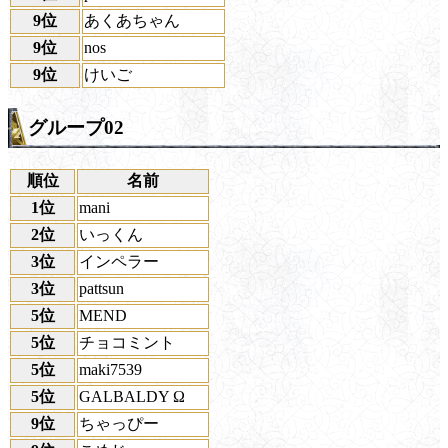
9位
あくあちゃん
9位
nos
9位
けいご
グループ02
順位
名前
1位
mani
2位
いっくん
3位
インペラー
3位
pattsun
5位
MEND
5位
チョコミント
5位
maki7539
5位
GALBALDY Ω
9位
ちゃっぴー