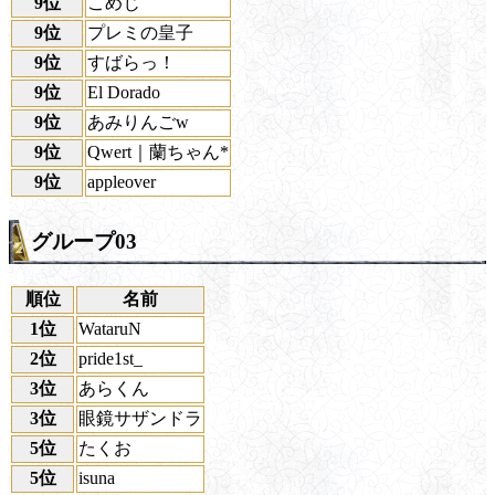
9位
こめじ
9位
プレミの皇子
9位
すばらっ！
9位
El Dorado
9位
あみりんごw
9位
Qwert｜蘭ちゃん*
9位
appleover
グループ03
順位
名前
1位
WataruN
2位
pride1st_
3位
あらくん
3位
眼鏡サザンドラ
5位
たくお
5位
isuna