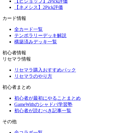
【ビショップ】2Pick評価
【ネメシス】2Pick評価
カード情報
全カード一覧
テンポラリーデッキ解説
構築済みデッキ一覧
初心者情報
リセマラ情報
リセマラ購入おすすめパック
リセマラのやり方
初心者まとめ
初心者が最初にやることまとめ
GameWithのシャドバ学習塾
初心者が読むべき記事一覧
その他
全コラボ一覧