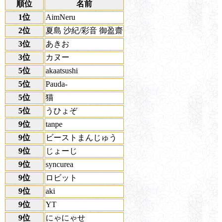
順位
名前
1位
AimNeru
2位
夏島 沙紀/彩音 御盈齋
3位
あきお
3位
カヌー
5位
akaatsushi
5位
Pauda-
5位
猫
5位
うひょぞ
9位
tanpe
9位
ビーストまんじゅう
9位
じょーじ
9位
syncurea
9位
ロビット
9位
aki
9位
YT
9位
にゃにゃせ