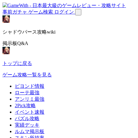
事前ガチャ
ゲーム検索
ログイン
シャドウバース攻略wiki
掲示板Q&A
トップに戻る
ゲーム攻略一覧を見る
ビヨンド情報
ローテ最強
アンリミ最強
2Pick攻略
イベント速報
パズル攻略
実績デッキ
ルムマ掲示板
スキン所持率