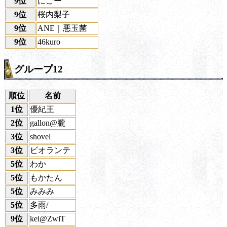
9位
にごー
9位
桜内梨子
9位
ANE｜悪玉菌
9位
46kuro
グループ12
順位
名前
1位
優紀王
2位
gallon@朧
3位
shovel
3位
ビオランテ
5位
わか
5位
もかたん
5位
みみみ
5位
多雨/
9位
kei@ZwiT