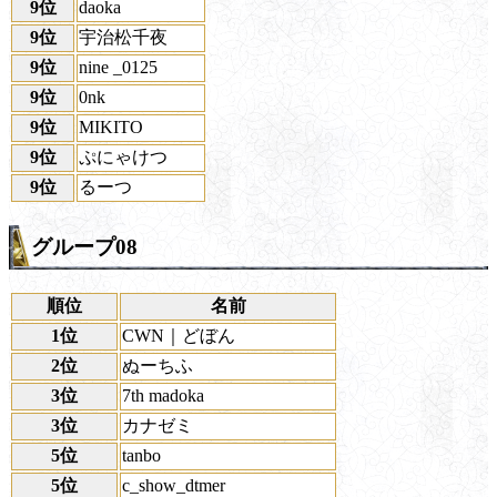
9位
daoka
9位
宇治松千夜
9位
nine _0125
9位
0nk
9位
MIKITO
9位
ぷにゃけつ
9位
るーつ
グループ08
順位
名前
1位
CWN｜どぼん
2位
ぬーちふ
3位
7th madoka
3位
カナゼミ
5位
tanbo
5位
c_show_dtmer