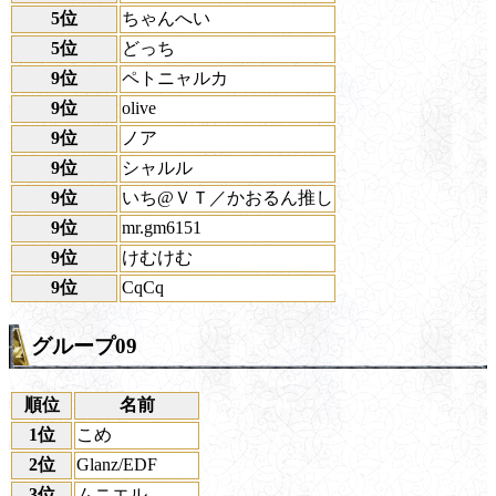
5位
ちゃんへい
5位
どっち
9位
ペトニャルカ
9位
olive
9位
ノア
9位
シャルル
9位
いち@ＶＴ／かおるん推し
9位
mr.gm6151
9位
けむけむ
9位
CqCq
グループ09
順位
名前
1位
こめ
2位
Glanz/EDF
3位
ムニエル