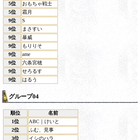
5位
おもちゃ戦士
5位
霜月
9位
S
9位
まさすい
9位
暴威
9位
もりりそ
9位
ame
9位
六条宮穂
9位
せろるす
9位
はるう
グループ04
順位
名前
1位
ABC｜けいと
2位
ふむ、見事
3位
イシのハラ