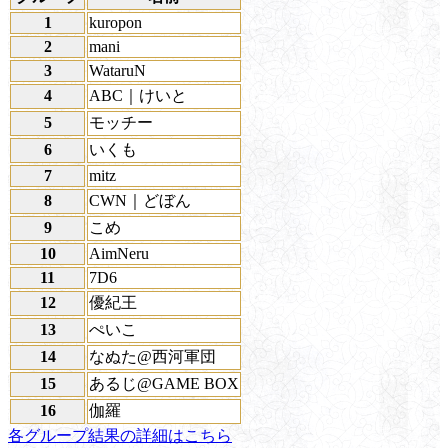
1
kuropon
2
mani
3
WataruN
4
ABC｜けいと
5
モッチー
6
いくも
7
mitz
8
CWN｜どぼん
9
こめ
10
AimNeru
11
7D6
12
優紀王
13
ぺいこ
14
なぬた@西河軍団
15
あるじ@GAME BOX
16
伽羅
各グループ結果の詳細はこちら