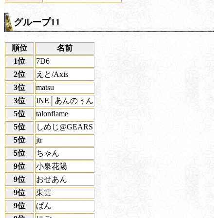
グループ11
順位
名前
1位
7D6
2位
えと/Axis
3位
matsu
3位
INE│あんのぅん
5位
talonflame
5位
しめじ@GEARS
5位
jtr
5位
ちゃん
9位
小泉花陽
9位
おせあん
9位
東雲
9位
ぱん