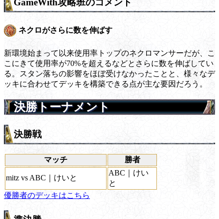
GameWith攻略班のコメント
ネクロがさらに数を伸ばす
新環境始まって以来使用率トップのネクロマンサーだが、こ
こにきて使用率が70%を超えるなどとさらに数を伸ばしてい
る。スタン落ちの影響をほぼ受けなかったことと、様々なデ
ッキに合わせてデッキを構築できる点が主な要因だろう。
決勝トーナメント
決勝戦
マッチ
勝者
ABC｜けい
mitz vs ABC｜けいと
と
優勝者のデッキはこちら