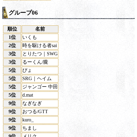
グループ06
順位
名前
1位
いくも
2位
時を駆ける者sai
3位
とりたつ｜SWG
3位
るーくん/朧
5位
ぴょ
5位
SRG｜ヘイム
5位
ジャンゴー 中田
5位
d.mat
9位
なぎなぎ
9位
おつる/GTT
9位
kuro_
9位
ちまし
9位
メリク