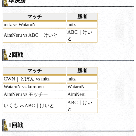
準決勝
マッチ
勝者
mitz vs WataruN
mitz
ABC｜けい
AimNeru vs ABC｜けいと
と
2回戦
マッチ
勝者
CWN｜どぼん vs mitz
mitz
WataruN vs kuropon
WataruN
AimNeru vs モッチー
AimNeru
ABC｜けい
いくも vs ABC｜けいと
と
1回戦