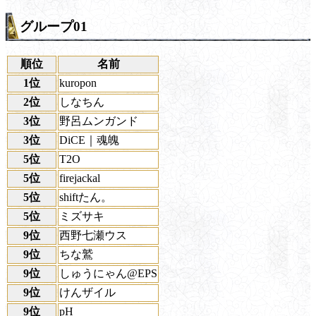
グループ01
順位
名前
1位
kuropon
2位
しなちん
3位
野呂ムンガンド
3位
DiCE｜魂魄
5位
T2O
5位
firejackal
5位
shiftたん。
5位
ミズサキ
9位
西野七瀬ウス
9位
ちな鷲
9位
しゅうにゃん@EPS
9位
けんザイル
9位
pH