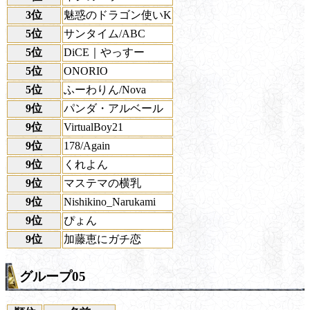
3位
魅惑のドラゴン使いK
5位
サンタイム/ABC
5位
DiCE｜やっすー
5位
ONORIO
5位
ふーわりん/Nova
9位
パンダ・アルベール
9位
VirtualBoy21
9位
178/Again
9位
くれよん
9位
マステマの横乳
9位
Nishikino_Narukami
9位
ぴょん
9位
加藤恵にガチ恋
グループ05