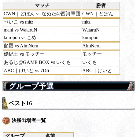
マッチ
勝者
CWN｜どぼん vs なぬた@西河軍団
CWN｜どぼん
ぺいこ vs mitz
mitz
mani vs WataruN
WataruN
kuropon vs こめ
kuropon
伽羅 vs AimNeru
AimNeru
優紀王 vs モッチー
モッチー
あるじ@GAME BOX vs いくも
いくも
ABC｜けいと vs 7D6
ABC｜けいと
グループ予選
ベスト16
決勝出場者一覧
グループ
名前