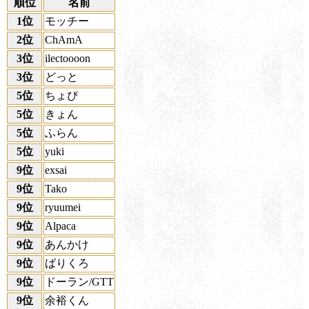
順位
名前
1位
モッチー
2位
ChAmA
3位
ilectoooon
3位
どっと
5位
ちょぴ
5位
きょん
5位
ふらん
5位
yuki
9位
exsai
9位
Tako
9位
ryuumei
9位
Alpaca
9位
あんかけ
9位
ばりくろ
9位
ドーラン/GTT
9位
余裕くん