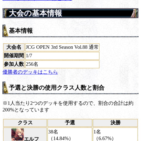
大会の基本情報
基本情報
大会名
JCG OPEN 3rd Season Vol.88 通常
開催期間
1/7
参加人数
256名
優勝者のデッキはこちら
予選と決勝の使用クラス人数と割合
※1人当たり2つのデッキを使用するので、割合の合計は約
200%となっています
クラス
予選
決勝
38名
1名
（14.84%）
（6.67%）
エルフ