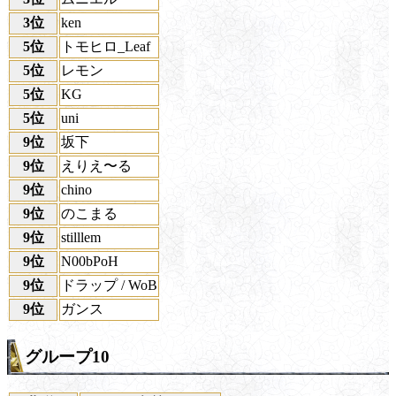
3位
ken
5位
トモヒロ_Leaf
5位
レモン
5位
KG
5位
uni
9位
坂下
9位
えりえ〜る
9位
chino
9位
のこまる
9位
stilllem
9位
N00bPoH
9位
ドラップ / WoB
9位
ガンス
グループ10