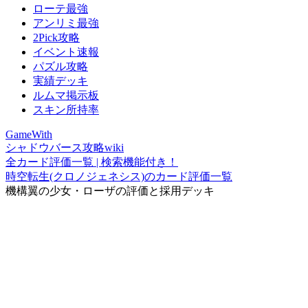
ローテ最強
アンリミ最強
2Pick攻略
イベント速報
パズル攻略
実績デッキ
ルムマ掲示板
スキン所持率
GameWith
シャドウバース攻略wiki
全カード評価一覧 | 検索機能付き！
時空転生(クロノジェネシス)のカード評価一覧
機構翼の少女・ローザの評価と採用デッキ