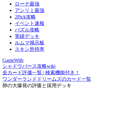
ローテ最強
アンリミ最強
2Pick攻略
イベント速報
パズル攻略
実績デッキ
ルムマ掲示板
スキン所持率
GameWith
シャドウバース攻略wiki
全カード評価一覧 | 検索機能付き！
ワンダーランドドリームズのカード一覧
卵の大爆発の評価と採用デッキ