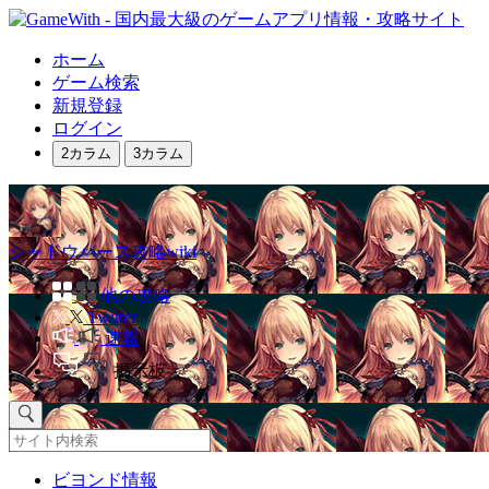
ホーム
ゲーム検索
新規登録
ログイン
2カラム
3カラム
シャドウバース攻略wiki
他の攻略
Twitter
速報
掲示板
ビヨンド情報