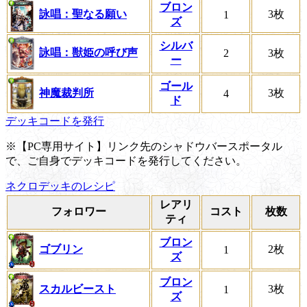
ブロン
詠唱：聖なる願い
3枚
1
ズ
シルバ
詠唱：獣姫の呼び声
2
3枚
ー
ゴール
神魔裁判所
3枚
4
ド
デッキコードを発行
※【PC専用サイト】リンク先のシャドウバースポータル
で、ご自身でデッキコードを発行してください。
ネクロデッキのレシピ
レアリ
フォロワー
コスト
枚数
ティ
ブロン
ゴブリン
2枚
1
ズ
ブロン
スカルビースト
3枚
1
ズ