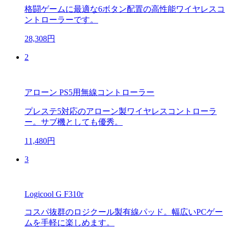
格闘ゲームに最適な6ボタン配置の高性能ワイヤレスコ
ントローラーです。
28,308円
2
アローン PS5用無線コントローラー
プレステ5対応のアローン製ワイヤレスコントローラ
ー。サブ機としても優秀。
11,480円
3
Logicool G F310r
コスパ抜群のロジクール製有線パッド。幅広いPCゲー
ムを手軽に楽しめます。