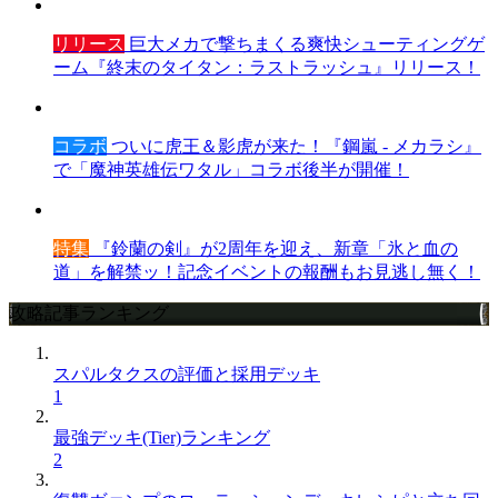
リリース
巨大メカで撃ちまくる爽快シューティングゲ
ーム『終末のタイタン：ラストラッシュ』リリース！
コラボ
ついに虎王＆影虎が来た！『鋼嵐 - メカラシ』
で「魔神英雄伝ワタル」コラボ後半が開催！
特集
『鈴蘭の剣』が2周年を迎え、新章「氷と血の
道」を解禁ッ！記念イベントの報酬もお見逃し無く！
攻略記事ランキング
スパルタクスの評価と採用デッキ
1
最強デッキ(Tier)ランキング
2