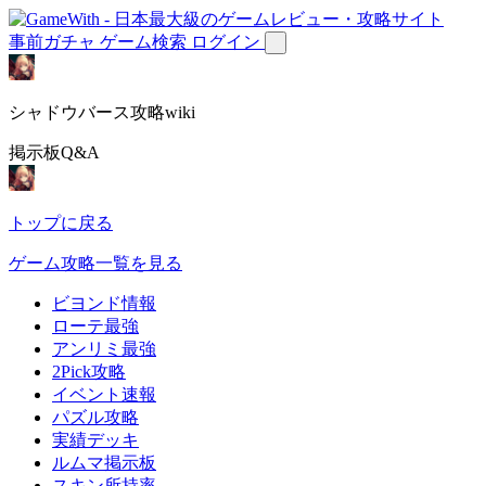
事前ガチャ
ゲーム検索
ログイン
シャドウバース攻略wiki
掲示板Q&A
トップに戻る
ゲーム攻略一覧を見る
ビヨンド情報
ローテ最強
アンリミ最強
2Pick攻略
イベント速報
パズル攻略
実績デッキ
ルムマ掲示板
スキン所持率