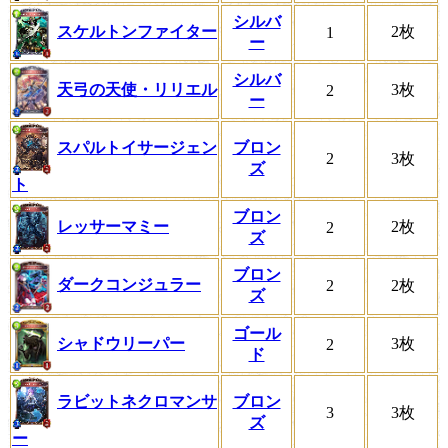
シルバ
スケルトンファイター
2枚
1
ー
シルバ
天弓の天使・リリエル
3枚
2
ー
スパルトイサージェン
ブロン
2
3枚
ズ
ト
ブロン
レッサーマミー
2枚
2
ズ
ブロン
ダークコンジュラー
2
2枚
ズ
ゴール
シャドウリーパー
3枚
2
ド
ラビットネクロマンサ
ブロン
3
3枚
ズ
ー