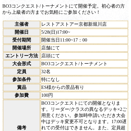
BO3コンクエスト/トーナメントにて開催予定。初心者の方
から上級者の方までお気軽にご参加ください！
主催者
レストアストアー京都新堀川店
開催日
5/28(日)17:00~
受付期間
開催当日11:00~17：00
開催場所
店舗にて
エントリー方法
店頭にて
大会形式
BO3コンクエスト/トーナメント
定員
32名
参加条件
特になし
賞品
ES様からの景品有り
参加費
100円
BO3コンクエストにての開催となりま
す。リーダー/クラスの異なるデッキ×2ご
用意ください。参加時申請いただき大会
中はデッキ変更不可となります。17:00遅
備考
れての受付はできません。また、定員超