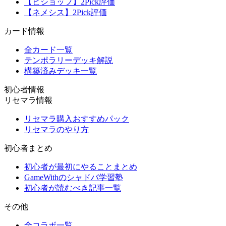
【ビショップ】2Pick評価
【ネメシス】2Pick評価
カード情報
全カード一覧
テンポラリーデッキ解説
構築済みデッキ一覧
初心者情報
リセマラ情報
リセマラ購入おすすめパック
リセマラのやり方
初心者まとめ
初心者が最初にやることまとめ
GameWithのシャドバ学習塾
初心者が読むべき記事一覧
その他
全コラボ一覧