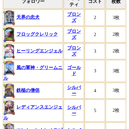
フォロワー
コスト
枚数
ティ
ブロン
天界の忠犬
2
3枚
ズ
ブロン
フロッグクレリック
2枚
2
ズ
ブロン
ヒーリングエンジェル
2枚
3
ズ
風の軍神・グリームニ
ゴール
3
3枚
ド
ル
シルバ
鉄槌の僧侶
3枚
4
ー
レディアンスエンジェ
シルバ
2枚
5
ー
ル