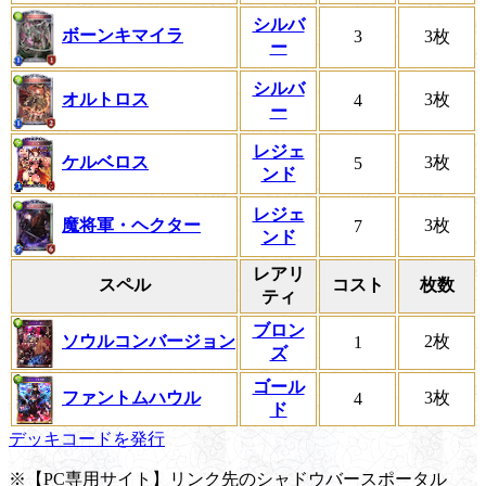
シルバ
ボーンキマイラ
3
3枚
ー
シルバ
オルトロス
3枚
4
ー
レジェ
ケルベロス
3枚
5
ンド
レジェ
魔将軍・ヘクター
3枚
7
ンド
レアリ
スペル
コスト
枚数
ティ
ブロン
ソウルコンバージョン
2枚
1
ズ
ゴール
ファントムハウル
3枚
4
ド
デッキコードを発行
※【PC専用サイト】リンク先のシャドウバースポータル