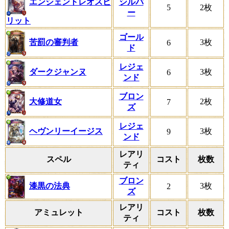
エンシェントレオスピ
シルバ
5
2枚
ー
リット
ゴール
苦罰の審判者
3枚
6
ド
レジェ
ダークジャンヌ
3枚
6
ンド
ブロン
大修道女
2枚
7
ズ
レジェ
ヘヴンリーイージス
3枚
9
ンド
レアリ
スペル
コスト
枚数
ティ
ブロン
漆黒の法典
3枚
2
ズ
レアリ
アミュレット
コスト
枚数
ティ