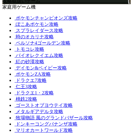
攻略取扱いゲーム
家庭用ゲーム機
ポケモンチャンピオンズ攻略
ぽこあポケモン攻略
スプラレイダース攻略
時のオカリナ攻略
ペルソナ4ゴールデン攻略
トモコレ攻略
バイオレクイエム攻略
紅の砂漠攻略
デイモン&ベイビー攻略
ポケモンZA攻略
ドラクエ7攻略
仁王3攻略
ドラクエ1・2攻略
桃鉄2攻略
ゴーストオブヨウテイ攻略
メタルギアデルタ攻略
牧場物語 風のグランドバザール攻略
ドンキーコングバナンザ攻略
マリオカートワールド攻略