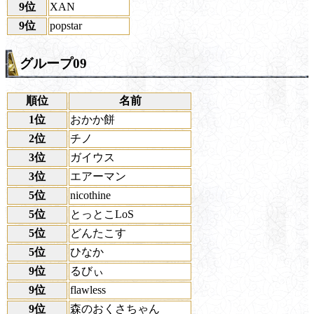
9位
XAN
9位
popstar
グループ09
順位
名前
1位
おかか餅
2位
チノ
3位
ガイウス
3位
エアーマン
5位
nicothine
5位
とっとこLoS
5位
どんたこす
5位
ひなか
9位
るびぃ
9位
flawless
9位
森のおくさちゃん