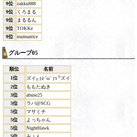
9位
zakku888
9位
くろまる
9位
まるるん
9位
TOKKe
9位
maimairice
グループ05
順位
名前
1位
ズイ₍₍ (ง ˘ω˘ )ว ⁾⁾ズイ
2位
ももたぬき
3位
abuse25
3位
ラバ@SCG
5位
マサミチ
5位
よっちゃん
5位
NightHawk
5位
みょん