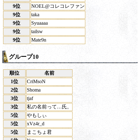
9位
NOEL@コレコレファン
9位
taka
9位
Syuaaaa
9位
tailsw
9位
Mate9n
グループ10
順位
名前
1位
CriMsoN
2位
Shoma
3位
tjaf
3位
私の名前って…氏。
5位
やもしぃ
5位
xVz4r_d
5位
まこちょ君