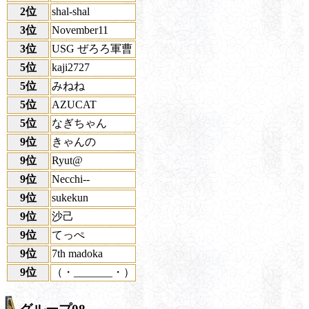
2位
shal-shal
3位
November11
3位
USG ぜろろ軍曹
5位
kaji2727
5位
みねね
5位
AZUCAT
5位
なぎちゃん
9位
きゃんの
9位
Ryut@
9位
Necchi--
9位
sukekun
9位
沙己
9位
てっぺ
9位
7th madoka
9位
（・_______・）