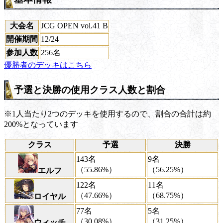
大会名
JCG OPEN vol.41 B
開催期間
12/24
参加人数
256名
優勝者のデッキはこちら
予選と決勝の使用クラス人数と割合
※1人当たり2つのデッキを使用するので、割合の合計は約
200%となっています
クラス
予選
決勝
143名
9名
（55.86%）
（56.25%）
エルフ
122名
11名
（47.66%）
（68.75%）
ロイヤル
77名
5名
（30.08%）
（31.25%）
ウィッチ