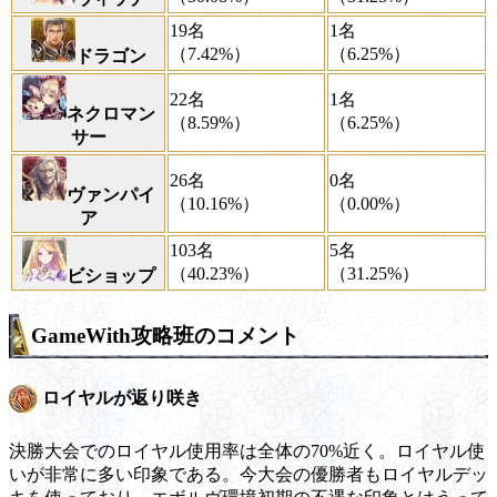
19名
1名
（7.42%）
（6.25%）
ドラゴン
22名
1名
ネクロマン
（8.59%）
（6.25%）
サー
26名
0名
ヴァンパイ
（10.16%）
（0.00%）
ア
103名
5名
（40.23%）
（31.25%）
ビショップ
GameWith攻略班のコメント
ロイヤルが返り咲き
決勝大会でのロイヤル使用率は全体の70%近く。ロイヤル使
いが非常に多い印象である。今大会の優勝者もロイヤルデッ