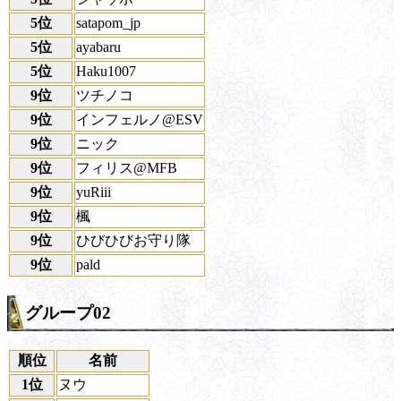
5位
satapom_jp
5位
ayabaru
5位
Haku1007
9位
ツチノコ
9位
インフェルノ@ESV
9位
ニック
9位
フィリス@MFB
9位
yuRiii
9位
楓
9位
ひびひびお守り隊
9位
pald
グループ02
順位
名前
1位
ヌウ