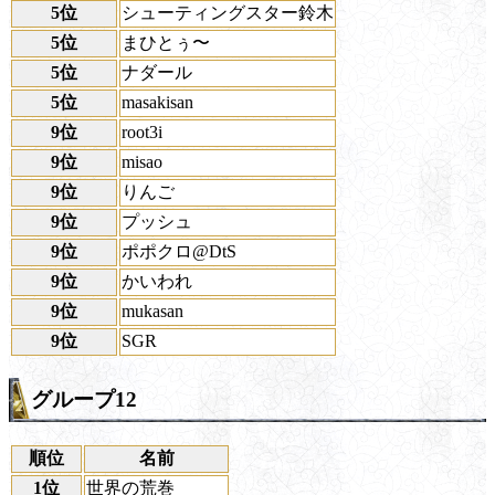
5位
シューティングスター鈴木
5位
まひとぅ〜
5位
ナダール
5位
masakisan
9位
root3i
9位
misao
9位
りんご
9位
プッシュ
9位
ポポクロ@DtS
9位
かいわれ
9位
mukasan
9位
SGR
グループ12
順位
名前
1位
世界の荒巻