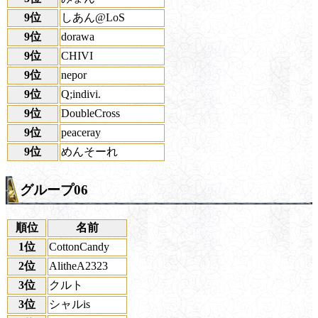
9位
しあん@LoS
9位
dorawa
9位
CHIVI
9位
nepor
9位
Q;indivi.
9位
DoubleCross
9位
peaceray
9位
めんそーれ
グループ06
順位
名前
1位
CottonCandy
2位
AlitheA2323
3位
クルト
3位
シャルis