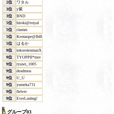
2位
ワタル
3位
y紫
3位
BND
5位
hiroki@roiyal
5位
clamm
5位
Kentanpe@IhB
5位
はるか
9位
tokorotenmanX
9位
TYOPPII*msv
9位
ryusei_1005
9位
deadmou
9位
U_U
9位
yumeka731
9位
fielver
9位
EverLasting!
グループ03