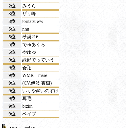
2位
みうら
3位
ザリ峰
3位
toritatsuww
5位
nnu
5位
砂漠216
5位
でゅあくろ
5位
やゆゆ
9位
緑野でっていう
9位
蒼翔
9位
WMR｜mare
9位
(CV.伊波 杏樹)
9位
いりや@いのすけ
9位
耳毛
9位
brzkn
9位
ベイブ