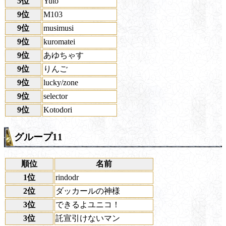
5位
Yuto
9位
M103
9位
musimusi
9位
kuromatei
9位
あゆちゃす
9位
りんご
9位
lucky/zone
9位
selector
9位
Kotodori
グループ11
順位
名前
1位
rindodr
2位
ダッカールの神様
3位
できるよユニコ！
3位
託宣引けないマン