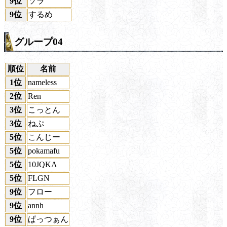
9位
ソラ
9位
するめ
グループ04
順位
名前
1位
nameless
2位
Ren
3位
こっとん
3位
ねぷ
5位
こんじー
5位
pokamafu
5位
10JQKA
5位
FLGN
9位
フロー
9位
annh
9位
ぱっつぁん