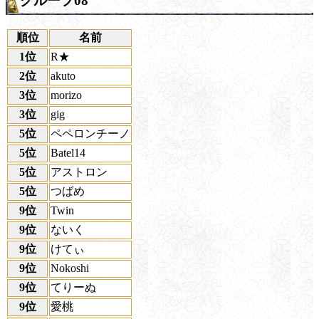
グループ08
順位
名前
1位
R★
2位
akuto
3位
morizo
3位
gig
5位
ペペロンチーノ
5位
Batel14
5位
アストロン
5位
つばめ
9位
Twin
9位
ないく
9位
けてぃ
9位
Nokoshi
9位
てりーぬ
9位
愛桃