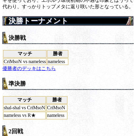
キを使っており、エボルヴ環境初期の不遇な印象とはうって
代わり、すっかりトップメタに返り咲いた形となっている。
決勝トーナメント
決勝戦
マッチ
勝者
CriMsoN vs nameless
nameless
優勝者のデッキはこちら
準決勝
マッチ
勝者
shal-shal vs CriMsoN
CriMsoN
nameless vs R★
nameless
2回戦