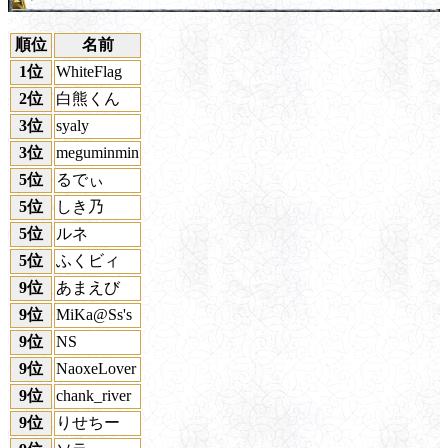
順位
名前
1位
WhiteFlag
2位
白熊くん
3位
syaly
3位
meguminmin
5位
るでぃ
5位
しき乃
5位
ルネ
5位
ふくビィ
9位
あまえび
9位
MiKa@Ss's
9位
NS
9位
NaoxeLover
9位
chank_river
9位
りせちー