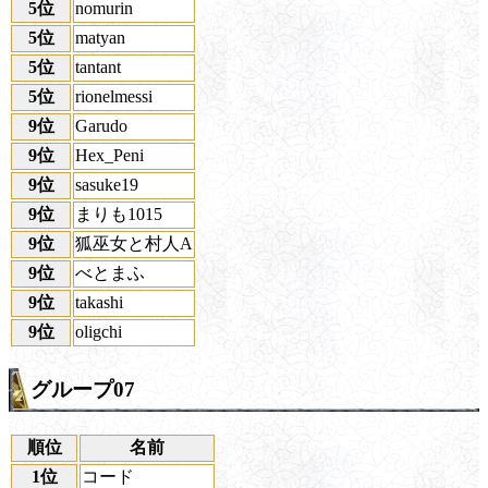
5位
nomurin
5位
matyan
5位
tantant
5位
rionelmessi
9位
Garudo
9位
Hex_Peni
9位
sasuke19
9位
まりも1015
9位
狐巫女と村人A
9位
べとまふ
9位
takashi
9位
oligchi
グループ07
順位
名前
1位
コード