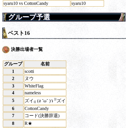
syaru10 vs CottonCandy
syaru10
グループ予選
ベスト16
決勝出場者一覧
グループ
名前
1
scotti
2
ヌウ
3
WhiteFlag
4
nameless
5
ズイ₍₍ (ง ˘ω˘ )ว ⁾⁾ズイ
6
CottonCandy
7
コード(決勝辞退)
8
R★