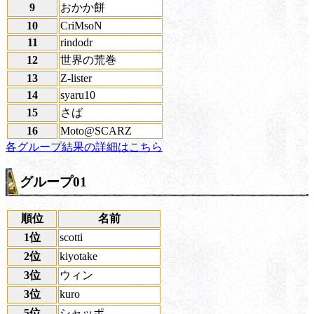
9
おかか餅
10
CriMsoN
11
rindodr
12
世界の荒巻
13
Z-lister
14
syaru10
15
さば
16
Moto@SCARZ
各グループ結果の詳細はこちら
グループ01
順位
名前
1位
scotti
2位
kiyotake
3位
ウィン
3位
kuro
5位
シャッポ