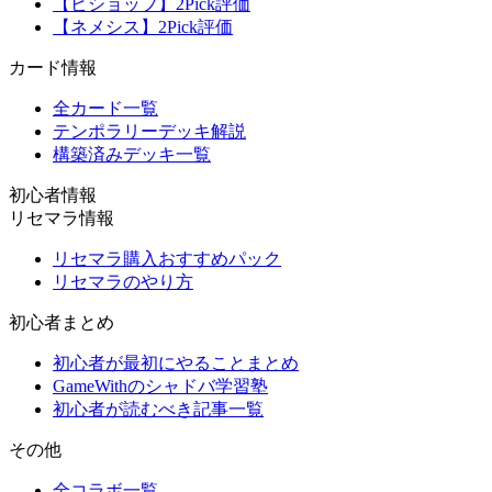
【ビショップ】2Pick評価
【ネメシス】2Pick評価
カード情報
全カード一覧
テンポラリーデッキ解説
構築済みデッキ一覧
初心者情報
リセマラ情報
リセマラ購入おすすめパック
リセマラのやり方
初心者まとめ
初心者が最初にやることまとめ
GameWithのシャドバ学習塾
初心者が読むべき記事一覧
その他
全コラボ一覧