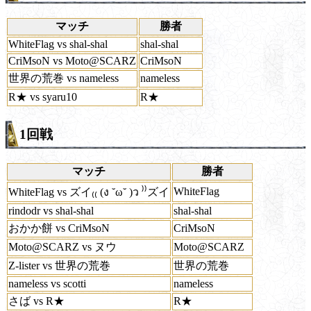
マッチ
勝者
WhiteFlag vs shal-shal
shal-shal
CriMsoN vs Moto@SCARZ
CriMsoN
世界の荒巻 vs nameless
nameless
R★ vs syaru10
R★
1回戦
マッチ
勝者
WhiteFlag
WhiteFlag vs ズイ₍₍ (ง ˘ω˘ )ว ⁾⁾ズイ
rindodr vs shal-shal
shal-shal
おかか餅 vs CriMsoN
CriMsoN
Moto@SCARZ vs ヌウ
Moto@SCARZ
Z-lister vs 世界の荒巻
世界の荒巻
nameless vs scotti
nameless
さば vs R★
R★