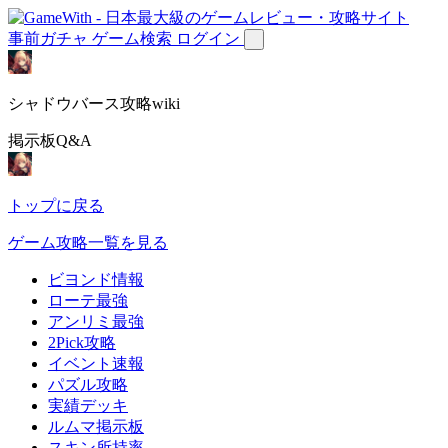
事前ガチャ
ゲーム検索
ログイン
シャドウバース攻略wiki
掲示板Q&A
トップに戻る
ゲーム攻略一覧を見る
ビヨンド情報
ローテ最強
アンリミ最強
2Pick攻略
イベント速報
パズル攻略
実績デッキ
ルムマ掲示板
スキン所持率