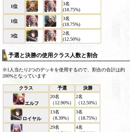
3名
1位
(18.75%)
3名
1位
(18.75%)
2名
3位
(12.50%)
予選と決勝の使用クラス人数と割合
※1人当たり2つのデッキを使用するので、割合の合計は約
200%となっています
クラス
予選
決勝
20名
2名
（12.90%）
（12.50%）
エルフ
13名
3名
（8.39%）
（18.75%）
ロイヤル
29名
4名