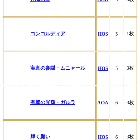
コンコルディア
1枚
HOS
5
実直の参謀・ムニャール
3枚
HOS
5
有翼の光輝・ガルラ
3枚
AOA
6
輝く願い
3枚
HOS
6