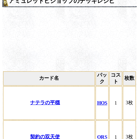
アミュレットビショップのデッキレシピ
パッ
コス
カード名
枚数
ク
ト
ナテラの平穏
3枚
HOS
1
契約の双天使
3枚
ORS
1