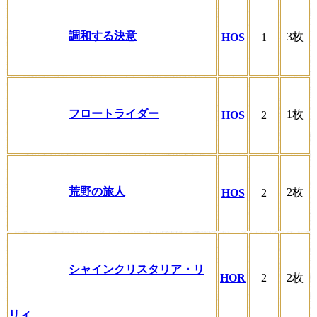
調和する決意
3枚
HOS
1
フロートライダー
1枚
HOS
2
荒野の旅人
2枚
HOS
2
シャインクリスタリア・リ
HOR
2
2枚
リィ