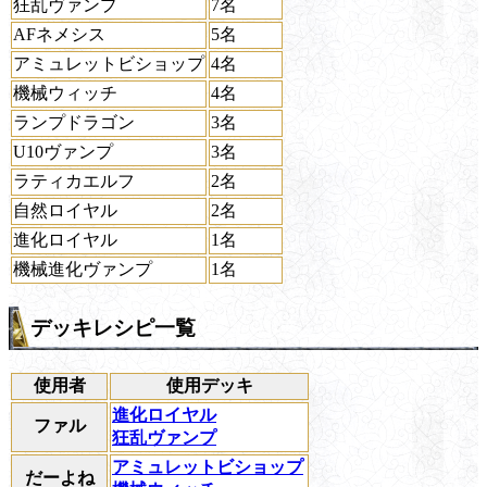
狂乱ヴァンプ
7名
AFネメシス
5名
アミュレットビショップ
4名
機械ウィッチ
4名
ランプドラゴン
3名
U10ヴァンプ
3名
ラティカエルフ
2名
自然ロイヤル
2名
進化ロイヤル
1名
機械進化ヴァンプ
1名
デッキレシピ一覧
使用者
使用デッキ
進化ロイヤル
ファル
狂乱ヴァンプ
アミュレットビショップ
だーよね