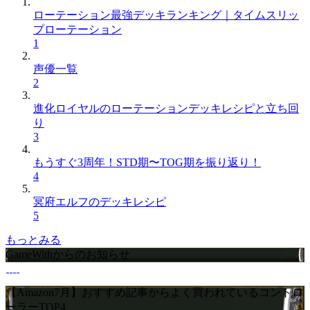
ローテーション最強デッキランキング｜タイムスリッ
プローテーション
1
声優一覧
2
進化ロイヤルのローテーションデッキレシピと立ち回
り
3
もうすぐ3周年！STD期〜TOG期を振り返り！
4
冥府エルフのデッキレシピ
5
もっとみる
GameWithからのお知らせ
【Amazon7月】おすすめ記事からよく買われているコントロ
ーラーTOP4