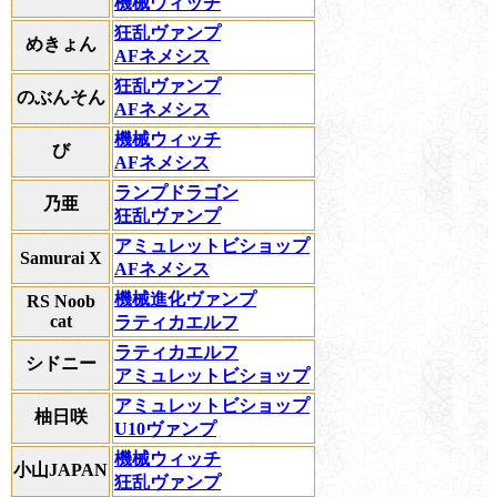
機械ウィッチ
狂乱ヴァンプ
めきょん
AFネメシス
狂乱ヴァンプ
のぶんそん
AFネメシス
機械ウィッチ
び
AFネメシス
ランプドラゴン
乃亜
狂乱ヴァンプ
アミュレットビショップ
Samurai X
AFネメシス
機械進化ヴァンプ
RS Noob
cat
ラティカエルフ
ラティカエルフ
シドニー
アミュレットビショップ
アミュレットビショップ
柚日咲
U10ヴァンプ
機械ウィッチ
小山JAPAN
狂乱ヴァンプ