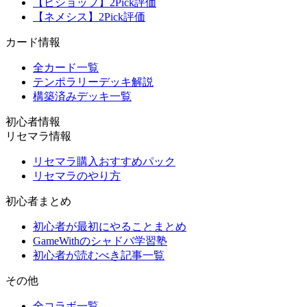
【ビショップ】2Pick評価
【ネメシス】2Pick評価
カード情報
全カード一覧
テンポラリーデッキ解説
構築済みデッキ一覧
初心者情報
リセマラ情報
リセマラ購入おすすめパック
リセマラのやり方
初心者まとめ
初心者が最初にやることまとめ
GameWithのシャドバ学習塾
初心者が読むべき記事一覧
その他
全コラボ一覧