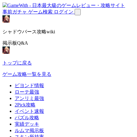
事前ガチャ
ゲーム検索
ログイン
シャドウバース攻略wiki
掲示板Q&A
トップに戻る
ゲーム攻略一覧を見る
ビヨンド情報
ローテ最強
アンリミ最強
2Pick攻略
イベント速報
パズル攻略
実績デッキ
ルムマ掲示板
スキン所持率