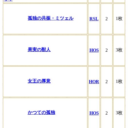
孤独の共振・ミツェル
1枚
RSL
2
果実の獣人
3枚
HOS
2
女王の厚意
1枚
HOR
2
かつての孤独
3枚
HOS
2