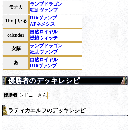
ランプドラゴン
モナカ
狂乱ヴァンプ
U10ヴァンプ
Thx｜いる
AFネメシス
自然ロイヤル
calendar
機械ウィッチ
ランプドラゴン
安藤
狂乱ヴァンプ
自然ロイヤル
あ
U10ヴァンプ
優勝者のデッキレシピ
優勝者
シドニーさん
ラティカエルフのデッキレシピ