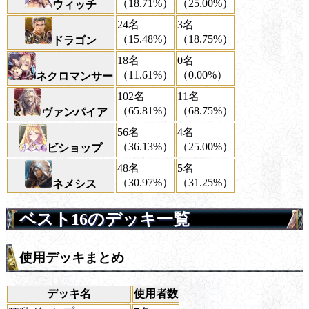
（18.71%）
（25.00%）
ウィッチ
24名
3名
（15.48%）
（18.75%）
ドラゴン
18名
0名
（11.61%）
（0.00%）
ネクロマンサー
102名
11名
（65.81%）
（68.75%）
ヴァンパイア
56名
4名
（36.13%）
（25.00%）
ビショップ
48名
5名
（30.97%）
（31.25%）
ネメシス
ベスト16のデッキ一覧
使用デッキまとめ
デッキ名
使用者数