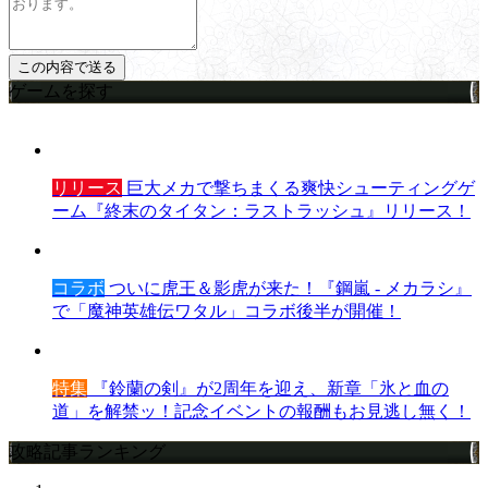
ゲームを探す
リリース
巨大メカで撃ちまくる爽快シューティングゲ
ーム『終末のタイタン：ラストラッシュ』リリース！
コラボ
ついに虎王＆影虎が来た！『鋼嵐 - メカラシ』
で「魔神英雄伝ワタル」コラボ後半が開催！
特集
『鈴蘭の剣』が2周年を迎え、新章「氷と血の
道」を解禁ッ！記念イベントの報酬もお見逃し無く！
攻略記事ランキング