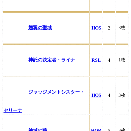
翅翼の聖域
3枚
HOS
2
神託の決定者・ライナ
1枚
RSL
4
ジャッジメントシスター・
HOS
4
3枚
セリーナ
神域の狼
3枚
HOR
5