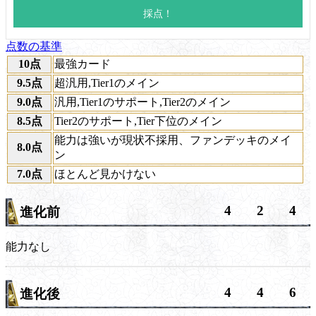
点数の基準
10点
最強カード
9.5点
超汎用,Tier1のメイン
9.0点
汎用,Tier1のサポート,Tier2のメイン
8.5点
Tier2のサポート,Tier下位のメイン
能力は強いが現状不採用、ファンデッキのメイ
8.0点
ン
7.0点
ほとんど見かけない
4
2
4
進化前
能力なし
4
4
6
進化後