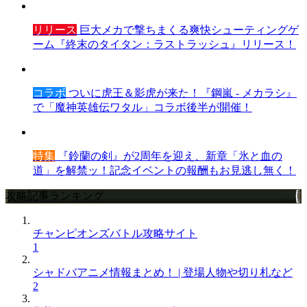
リリース
巨大メカで撃ちまくる爽快シューティングゲ
ーム『終末のタイタン：ラストラッシュ』リリース！
コラボ
ついに虎王＆影虎が来た！『鋼嵐 - メカラシ』
で「魔神英雄伝ワタル」コラボ後半が開催！
特集
『鈴蘭の剣』が2周年を迎え、新章「氷と血の
道」を解禁ッ！記念イベントの報酬もお見逃し無く！
攻略記事ランキング
チャンピオンズバトル攻略サイト
1
シャドバアニメ情報まとめ！ | 登場人物や切り札など
2