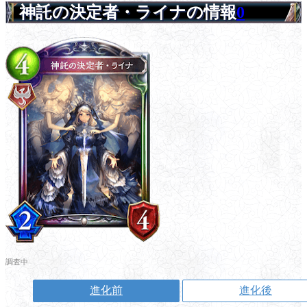
神託の決定者・ライナの情報
0
調査中
進化前
進化後