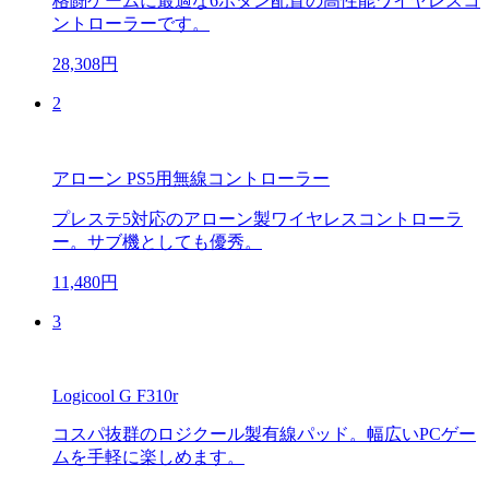
格闘ゲームに最適な6ボタン配置の高性能ワイヤレスコ
ントローラーです。
28,308円
2
アローン PS5用無線コントローラー
プレステ5対応のアローン製ワイヤレスコントローラ
ー。サブ機としても優秀。
11,480円
3
Logicool G F310r
コスパ抜群のロジクール製有線パッド。幅広いPCゲー
ムを手軽に楽しめます。