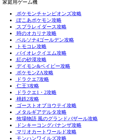
家庭用ゲーム機
ポケモンチャンピオンズ攻略
ぽこあポケモン攻略
スプラレイダース攻略
時のオカリナ攻略
ペルソナ4ゴールデン攻略
トモコレ攻略
バイオレクイエム攻略
紅の砂漠攻略
デイモン&ベイビー攻略
ポケモンZA攻略
ドラクエ7攻略
仁王3攻略
ドラクエ1・2攻略
桃鉄2攻略
ゴーストオブヨウテイ攻略
メタルギアデルタ攻略
牧場物語 風のグランドバザール攻略
ドンキーコングバナンザ攻略
マリオカートワールド攻略
モンハンワイルズ攻略