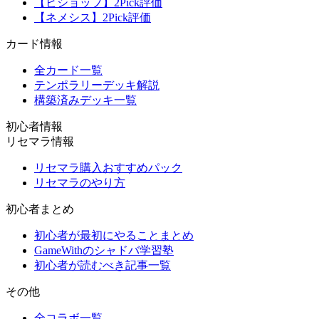
【ビショップ】2Pick評価
【ネメシス】2Pick評価
カード情報
全カード一覧
テンポラリーデッキ解説
構築済みデッキ一覧
初心者情報
リセマラ情報
リセマラ購入おすすめパック
リセマラのやり方
初心者まとめ
初心者が最初にやることまとめ
GameWithのシャドバ学習塾
初心者が読むべき記事一覧
その他
全コラボ一覧