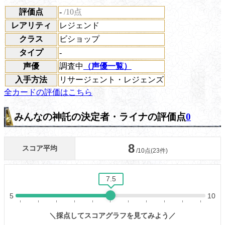
評価点
-
/10点
レアリティ
レジェンド
クラス
ビショップ
タイプ
-
声優
調査中
（声優一覧）
入手方法
リサージェント・レジェンズ
全カードの評価はこちら
みんなの神託の決定者・ライナの評価点
0