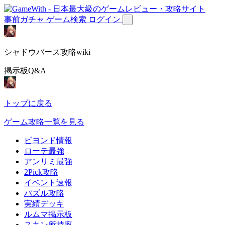
事前ガチャ
ゲーム検索
ログイン
シャドウバース攻略wiki
掲示板Q&A
トップに戻る
ゲーム攻略一覧を見る
ビヨンド情報
ローテ最強
アンリミ最強
2Pick攻略
イベント速報
パズル攻略
実績デッキ
ルムマ掲示板
スキン所持率