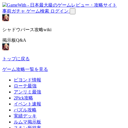
事前ガチャ
ゲーム検索
ログイン
シャドウバース攻略wiki
掲示板Q&A
トップに戻る
ゲーム攻略一覧を見る
ビヨンド情報
ローテ最強
アンリミ最強
2Pick攻略
イベント速報
パズル攻略
実績デッキ
ルムマ掲示板
スキン所持率