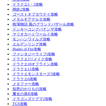
ドラクエ1・2攻略
桃鉄2攻略
ゴーストオブヨウテイ攻略
メタルギアデルタ攻略
牧場物語 風のグランドバザール攻略
ドンキーコングバナンザ攻略
マリオカートワールド攻略
モンハンワイルズ攻略
エルデンリング攻略
Blades of Fire攻略
ファンタジーライフi攻略
ドラクエ3リメイク攻略
ドラクエ10オフライン攻略
ドラクエ11攻略
ドラクエモンスターズ3攻略
ドラクエ6攻略
メタファー攻略
知恵のかりもの攻略
魔女の泉R攻略
ドラゴンズドグマ2攻略
TGS攻略