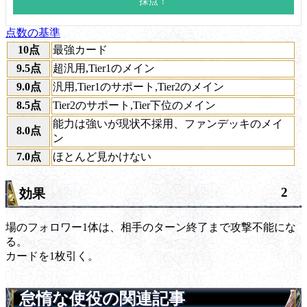
点数の基準
10点
最強カード
9.5点
超汎用,Tier1のメイン
9.0点
汎用,Tier1のサポート,Tier2のメイン
8.5点
Tier2のサポート,Tier下位のメイン
能力は強いが現状不採用、ファンデッキのメイ
8.0点
ン
7.0点
ほとんど見かけない
2
効果
場のフォロワー1体は、相手のターン終了まで攻撃不能にな
る。
カードを1枚引く。
怠惰な使役の関連記事