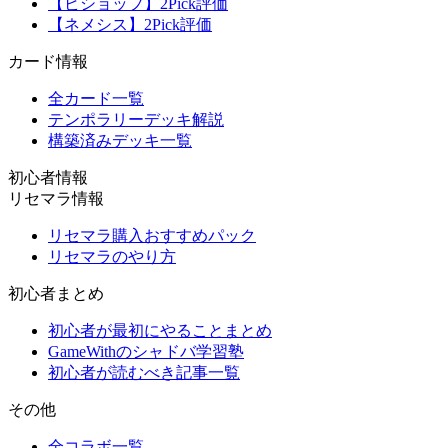
【ビショップ】2Pick評価
【ネメシス】2Pick評価
カード情報
全カード一覧
テンポラリーデッキ解説
構築済みデッキ一覧
初心者情報
リセマラ情報
リセマラ購入おすすめパック
リセマラのやり方
初心者まとめ
初心者が最初にやることまとめ
GameWithのシャドバ学習塾
初心者が読むべき記事一覧
その他
全コラボ一覧