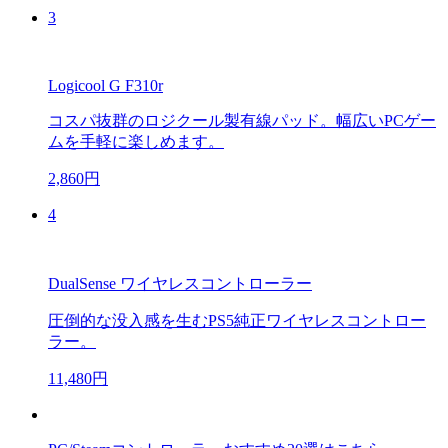
3
Logicool G F310r
コスパ抜群のロジクール製有線パッド。幅広いPCゲー
ムを手軽に楽しめます。
2,860円
4
DualSense ワイヤレスコントローラー
圧倒的な没入感を生むPS5純正ワイヤレスコントロー
ラー。
11,480円