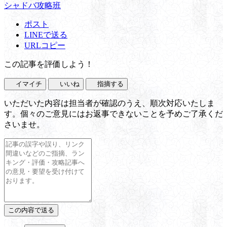
シャドバ攻略班
ポスト
LINEで送る
URLコピー
この記事を評価しよう！
イマイチ
いいね
指摘する
いただいた内容は担当者が確認のうえ、順次対応いたしま
す。個々のご意見にはお返事できないことを予めご了承くだ
さいませ。