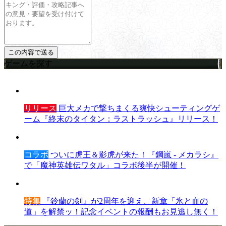
ゲームを探す
リリース
巨大メカで撃ちまくる爽快シューティングゲ
ーム『終末のタイタン：ラストラッシュ』リリース！
コラボ
ついに虎王＆影虎が来た！『鋼嵐 - メカラシ』
で「魔神英雄伝ワタル」コラボ後半が開催！
特集
『鈴蘭の剣』が2周年を迎え、新章「氷と血の
道」を解禁ッ！記念イベントの報酬もお見逃し無く！