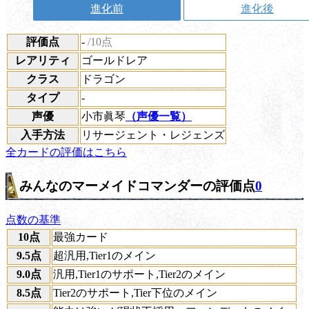
進化前
進化後
評価点
-
/10点
レアリティ
ゴールドレア
クラス
ドラゴン
タイプ
-
声優
小市眞琴
（声優一覧）
入手方法
リサージェント・レジェンズ
全カードの評価はこちら
みんなのマーメイドコマンダーの評価点
0
点数の基準
10点
最強カード
9.5点
超汎用,Tier1のメイン
9.0点
汎用,Tier1のサポート,Tier2のメイン
8.5点
Tier2のサポート,Tier下位のメイン