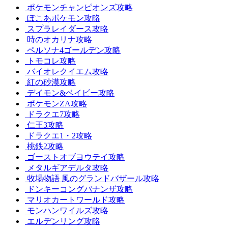
ポケモンチャンピオンズ攻略
ぽこあポケモン攻略
スプラレイダース攻略
時のオカリナ攻略
ペルソナ4ゴールデン攻略
トモコレ攻略
バイオレクイエム攻略
紅の砂漠攻略
デイモン&ベイビー攻略
ポケモンZA攻略
ドラクエ7攻略
仁王3攻略
ドラクエ1・2攻略
桃鉄2攻略
ゴーストオブヨウテイ攻略
メタルギアデルタ攻略
牧場物語 風のグランドバザール攻略
ドンキーコングバナンザ攻略
マリオカートワールド攻略
モンハンワイルズ攻略
エルデンリング攻略