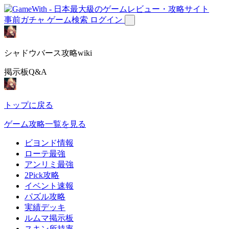
事前ガチャ
ゲーム検索
ログイン
シャドウバース攻略wiki
掲示板Q&A
トップに戻る
ゲーム攻略一覧を見る
ビヨンド情報
ローテ最強
アンリミ最強
2Pick攻略
イベント速報
パズル攻略
実績デッキ
ルムマ掲示板
スキン所持率