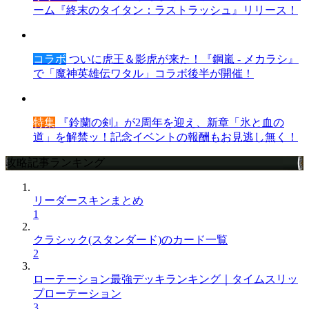
ーム『終末のタイタン：ラストラッシュ』リリース！
コラボ
ついに虎王＆影虎が来た！『鋼嵐 - メカラシ』
で「魔神英雄伝ワタル」コラボ後半が開催！
特集
『鈴蘭の剣』が2周年を迎え、新章「氷と血の
道」を解禁ッ！記念イベントの報酬もお見逃し無く！
攻略記事ランキング
リーダースキンまとめ
1
クラシック(スタンダード)のカード一覧
2
ローテーション最強デッキランキング｜タイムスリッ
プローテーション
3