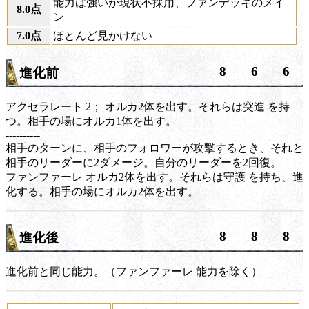
能力は強いが現状不採用、ファンデッキのメイ
8.0点
ン
7.0点
ほとんど見かけない
8
6
6
進化前
アクセラレート
2； オルカ2体を出す。それらは
突進
を持
つ。相手の場にオルカ1体を出す。
----------
相手のターンに、相手のフォロワーが攻撃するとき、それと
相手のリーダーに2ダメージ。自分のリーダーを2回復。
ファンファーレ
オルカ2体を出す。それらは
守護
を持ち、進
化する。相手の場にオルカ2体を出す。
8
8
8
進化後
進化前と同じ能力。（
ファンファーレ
能力を除く）