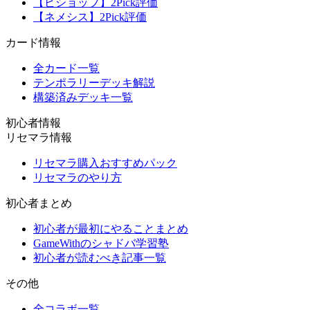
【ビショップ】2Pick評価
【ネメシス】2Pick評価
カード情報
全カード一覧
テンポラリーデッキ解説
構築済みデッキ一覧
初心者情報
リセマラ情報
リセマラ購入おすすめパック
リセマラのやり方
初心者まとめ
初心者が最初にやることまとめ
GameWithのシャドバ学習塾
初心者が読むべき記事一覧
その他
全コラボ一覧