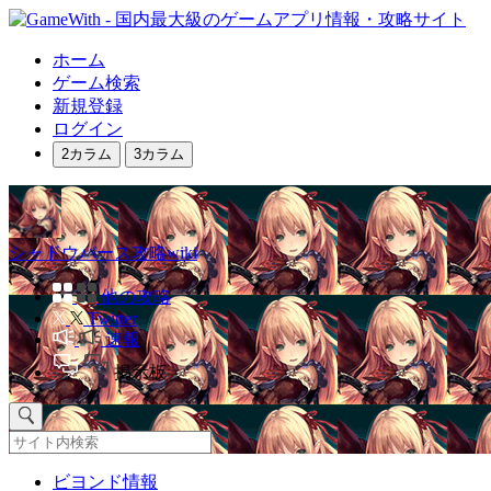
ホーム
ゲーム検索
新規登録
ログイン
2カラム
3カラム
シャドウバース攻略wiki
他の攻略
Twitter
速報
掲示板
ビヨンド情報