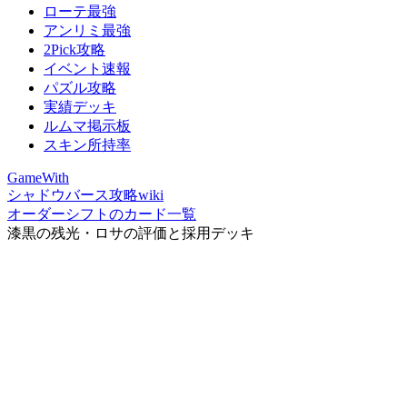
ローテ最強
アンリミ最強
2Pick攻略
イベント速報
パズル攻略
実績デッキ
ルムマ掲示板
スキン所持率
GameWith
シャドウバース攻略wiki
オーダーシフトのカード一覧
漆黒の残光・ロサの評価と採用デッキ