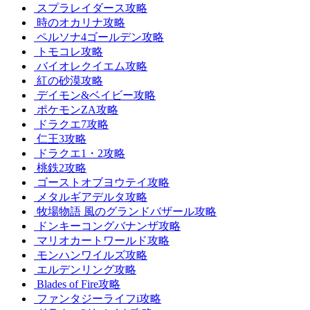
スプラレイダース攻略
時のオカリナ攻略
ペルソナ4ゴールデン攻略
トモコレ攻略
バイオレクイエム攻略
紅の砂漠攻略
デイモン&ベイビー攻略
ポケモンZA攻略
ドラクエ7攻略
仁王3攻略
ドラクエ1・2攻略
桃鉄2攻略
ゴーストオブヨウテイ攻略
メタルギアデルタ攻略
牧場物語 風のグランドバザール攻略
ドンキーコングバナンザ攻略
マリオカートワールド攻略
モンハンワイルズ攻略
エルデンリング攻略
Blades of Fire攻略
ファンタジーライフi攻略