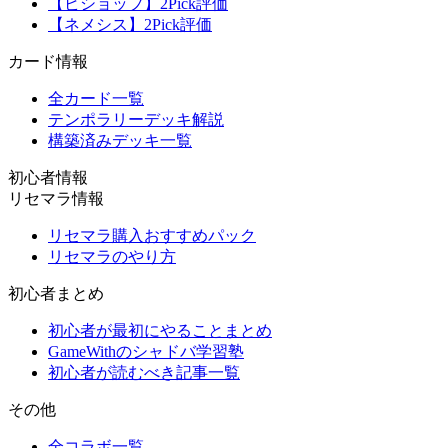
【ビショップ】2Pick評価
【ネメシス】2Pick評価
カード情報
全カード一覧
テンポラリーデッキ解説
構築済みデッキ一覧
初心者情報
リセマラ情報
リセマラ購入おすすめパック
リセマラのやり方
初心者まとめ
初心者が最初にやることまとめ
GameWithのシャドバ学習塾
初心者が読むべき記事一覧
その他
全コラボ一覧