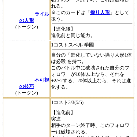
れる。
※このカードは「
操り人形
」として
ライル
扱う。
の人形
(トークン)
【進化後】
進化前と同じ能力。
1コストスペル 学園
自分の「進化していない操り人形1体
は
必殺
を持つ。
このバトル中に破壊された自分のフ
ォロワーが10体以上なら、それを
不可視
+2/+2する。20体以上なら、それは進
の技巧
化する。
(トークン)
1コスト3/3(5/5)
【進化前】
突進
相手のターン終了時、このフォロワ
ーは破壊される。