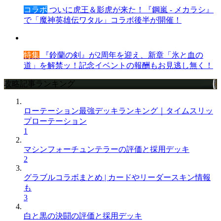
コラボ
ついに虎王＆影虎が来た！『鋼嵐 - メカラシ』
で「魔神英雄伝ワタル」コラボ後半が開催！
特集
『鈴蘭の剣』が2周年を迎え、新章「氷と血の
道」を解禁ッ！記念イベントの報酬もお見逃し無く！
攻略記事ランキング
ローテーション最強デッキランキング｜タイムスリッ
プローテーション
1
マシンフォーチュンテラーの評価と採用デッキ
2
グラブルコラボまとめ | カードやリーダースキン情報
も
3
白と黒の決闘の評価と採用デッキ