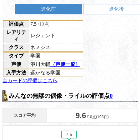
進化前
進化後
評価点
7.5
/10点
レアリテ
レジェンド
ィ
クラス
ネメシス
タイプ
学園
声優
浪川大輔
（声優一覧）
入手方法
遥かなる学園
全カードの評価はこちら
みんなの無謬の偶像・ライルの評価点
0