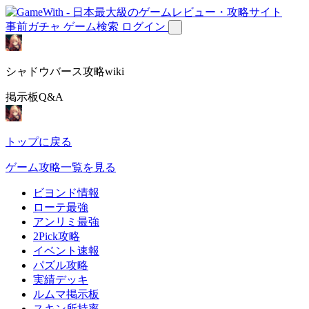
事前ガチャ
ゲーム検索
ログイン
シャドウバース攻略wiki
掲示板Q&A
トップに戻る
ゲーム攻略一覧を見る
ビヨンド情報
ローテ最強
アンリミ最強
2Pick攻略
イベント速報
パズル攻略
実績デッキ
ルムマ掲示板
スキン所持率