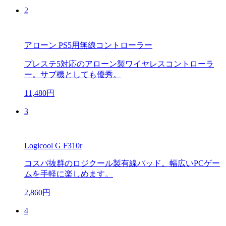
2
アローン PS5用無線コントローラー
プレステ5対応のアローン製ワイヤレスコントローラ
ー。サブ機としても優秀。
11,480円
3
Logicool G F310r
コスパ抜群のロジクール製有線パッド。幅広いPCゲー
ムを手軽に楽しめます。
2,860円
4