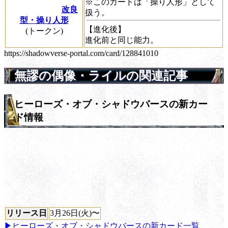
※このカードは「操り人形」として
改良
扱う。
型・操り人形
【進化後】
(トークン)
進化前と同じ能力。
https://shadowverse-portal.com/card/128841010
無謬の偶像・ライルの関連記事
ヒーローズ・オブ・シャドウバースの新カー
ド情報
リリース日
3月26日(火)〜
▶ヒーローズ・オブ・シャドウバースの新カード一覧