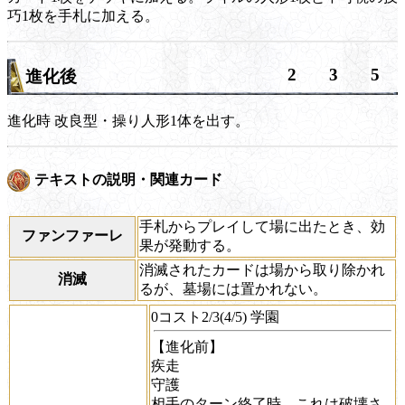
巧1枚を手札に加える。
2
3
5
進化後
進化時
改良型・操り人形1体を出す。
テキストの説明・関連カード
手札からプレイして場に出たとき、効
ファンファーレ
果が発動する。
消滅されたカードは場から取り除かれ
消滅
るが、墓場には置かれない。
0コスト2/3(4/5) 学園
【進化前】
疾走
守護
相手のターン終了時、これは破壊さ