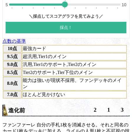
点数の基準
10点
最強カード
9.5点
超汎用,Tier1のメイン
9.0点
汎用,Tier1のサポート,Tier2のメイン
8.5点
Tier2のサポート,Tier下位のメイン
能力は強いが現状不採用、ファンデッキのメイ
8.0点
ン
7.0点
ほとんど見かけない
2
1
3
進化前
ファンファーレ
自分の手札1枚を消滅させる。それと同名の
カード1枚をデッキに加える。ライルの人形1枚と不可視の技