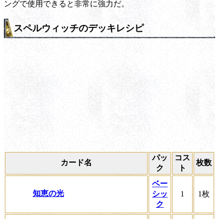
ングで使用できると非常に強力だ。
スペルウィッチのデッキレシピ
パッ
コス
カード名
枚数
ク
ト
ベー
知恵の光
シッ
1
1枚
ク