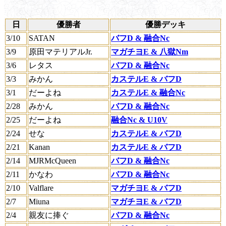
日
優勝者
優勝デッキ
3/10
SATAN
バフD & 融合Nc
3/9
原田マテリアルJr.
マガチヨE & 八獄Nm
3/6
レタス
バフD & 融合Nc
3/3
みかん
カステルE & バフD
3/1
だーよね
カステルE & 融合Nc
2/28
みかん
バフD & 融合Nc
2/25
だーよね
融合Nc & U10V
2/24
せな
カステルE & バフD
2/21
Kanan
カステルE & バフD
2/14
MJRMcQueen
バフD & 融合Nc
2/11
かなわ
バフD & 融合Nc
2/10
Valflare
マガチヨE & バフD
2/7
Miuna
マガチヨE & バフD
2/4
親友に捧ぐ
バフD & 融合Nc