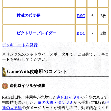
撲滅の兵団長
RSC
6
3枚
ビクトリーブレイダー
DOC
7
3枚
デッキコードを発行
※リンク先のシャドウバースポータルで、ご自身でデッキコ
ードを発行してください。
GameWith攻略班のコメント
進化ロイヤルが優勝
RAGE以降、使用率が急増した
進化ロイヤル
が今期のJCGで
初優勝を果たした。
華の大将・タケツミ
から手札に加わる
伊
達の大見得
のダメージカットが優秀なので、効果的なタイミ