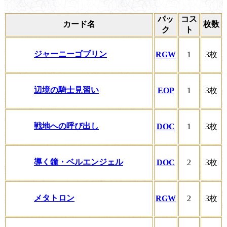
パッ
コス
カード名
枚数
ク
ト
ジャーニーゴブリン
RGW
1
3枚
辺境の騎士見習い
EOP
1
3枚
戦地への呼び出し
DOC
1
3枚
導く鐘・ベルエンジェル
DOC
2
3枚
メタトロン
RGW
2
3枚