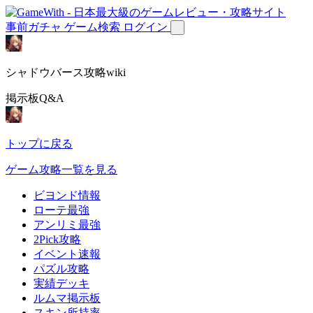
事前ガチャ
ゲーム検索
ログイン
シャドウバース攻略wiki
掲示板Q&A
トップに戻る
ゲーム攻略一覧を見る
ビヨンド情報
ローテ最強
アンリミ最強
2Pick攻略
イベント速報
パズル攻略
実績デッキ
ルムマ掲示板
スキン所持率