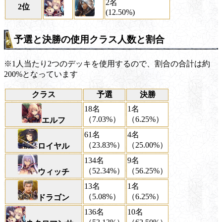
2名
2位
(12.50%)
予選と決勝の使用クラス人数と割合
※1人当たり2つのデッキを使用するので、割合の合計は約
200%となっています
クラス
予選
決勝
18名
1名
（7.03%）
（6.25%）
エルフ
61名
4名
（23.83%）
（25.00%）
ロイヤル
134名
9名
（52.34%）
（56.25%）
ウィッチ
13名
1名
（5.08%）
（6.25%）
ドラゴン
136名
10名