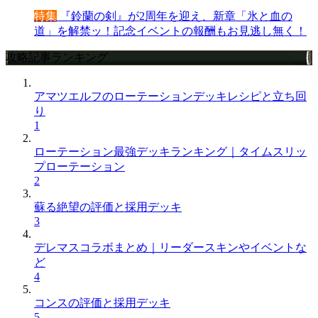
特集
『鈴蘭の剣』が2周年を迎え、新章「氷と血の
道」を解禁ッ！記念イベントの報酬もお見逃し無く！
攻略記事ランキング
アマツエルフのローテーションデッキレシピと立ち回
り
1
ローテーション最強デッキランキング｜タイムスリッ
プローテーション
2
蘇る絶望の評価と採用デッキ
3
デレマスコラボまとめ｜リーダースキンやイベントな
ど
4
コンスの評価と採用デッキ
5