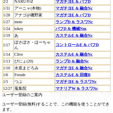
2/2
NARU/FrZ
マガチヨE & バフD
1/31
アーニャ(本物)
マガチヨE & 融合Nc
1/28
アナゴ@磯野家
マガチヨE & バフD
1/27
moto
ランプD & ラスワNc
1/24
tokey
バフD & 機械Nm
1/19
あ
カステルE & 融合Nc
ぼさぼさ・ほーちゃ
コントロールE & バフD
1/17
ん
1/14
Clive
カステルE & 融合Nc
1/13
ぴにょ(20)
ランプD & 融合Nc
1/10
水底まどろみ
マガチヨE & 融合Nc
1/6
Freude
カステルE & 回復B
1/5
つぶ
マガチヨE & ラスワNc
12/27
蒐集院
マナリアW & ラスワNc
ユーザー登録のご案内
ユーザー登録(無料)することで、この機能を使うことができ
ます。