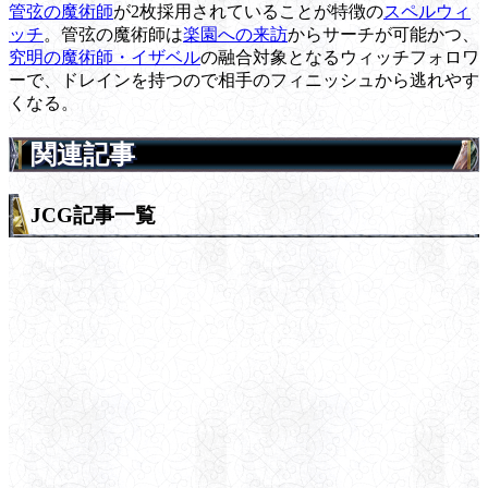
管弦の魔術師
が2枚採用されていることが特徴の
スペルウィ
ッチ
。管弦の魔術師は
楽園への来訪
からサーチが可能かつ、
究明の魔術師・イザベル
の融合対象となるウィッチフォロワ
ーで、ドレインを持つので相手のフィニッシュから逃れやす
くなる。
関連記事
JCG記事一覧