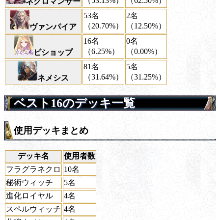
（53.13%）
（62.50%）
ネクロマンサー
53名
2名
（20.70%）
（12.50%）
ヴァンパイア
16名
0名
（6.25%）
（0.00%）
ビショップ
81名
5名
（31.64%）
（31.25%）
ネメシス
ベスト16のデッキ一覧
使用デッキまとめ
デッキ名
使用者数
フラグラネクロ
10名
秘術ウィッチ
5名
進化ロイヤル
4名
スペルウィッチ
4名