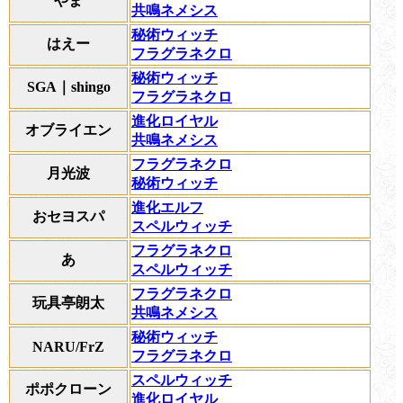
やま
共鳴ネメシス
秘術ウィッチ
はえー
フラグラネクロ
秘術ウィッチ
SGA｜shingo
フラグラネクロ
進化ロイヤル
オブライエン
共鳴ネメシス
フラグラネクロ
月光波
秘術ウィッチ
進化エルフ
おセヨスパ
スペルウィッチ
フラグラネクロ
あ
スペルウィッチ
フラグラネクロ
玩具亭朗太
共鳴ネメシス
秘術ウィッチ
NARU/FrZ
フラグラネクロ
スペルウィッチ
ポポクローン
進化ロイヤル