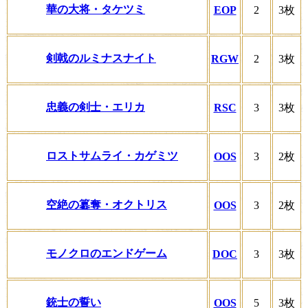
華の大将・タケツミ
EOP
2
3枚
剣戟のルミナスナイト
RGW
2
3枚
忠義の剣士・エリカ
RSC
3
3枚
ロストサムライ・カゲミツ
OOS
3
2枚
空絶の簒奪・オクトリス
OOS
3
2枚
モノクロのエンドゲーム
DOC
3
3枚
銃士の誓い
OOS
5
3枚