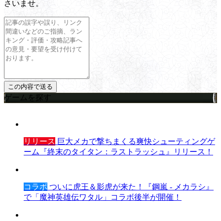
さいませ。
ゲームを探す
リリース
巨大メカで撃ちまくる爽快シューティングゲ
ーム『終末のタイタン：ラストラッシュ』リリース！
コラボ
ついに虎王＆影虎が来た！『鋼嵐 - メカラシ』
で「魔神英雄伝ワタル」コラボ後半が開催！