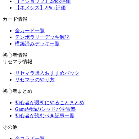
【ビショップ】2Pick評価
【ネメシス】2Pick評価
カード情報
全カード一覧
テンポラリーデッキ解説
構築済みデッキ一覧
初心者情報
リセマラ情報
リセマラ購入おすすめパック
リセマラのやり方
初心者まとめ
初心者が最初にやることまとめ
GameWithのシャドバ学習塾
初心者が読むべき記事一覧
その他
全コラボ一覧