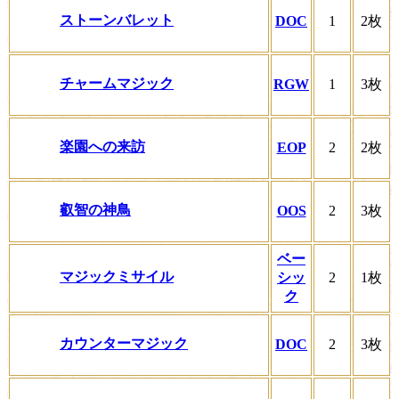
ストーンバレット
DOC
1
2枚
チャームマジック
RGW
1
3枚
楽園への来訪
EOP
2
2枚
叡智の神鳥
OOS
2
3枚
ベー
マジックミサイル
シッ
2
1枚
ク
カウンターマジック
DOC
2
3枚