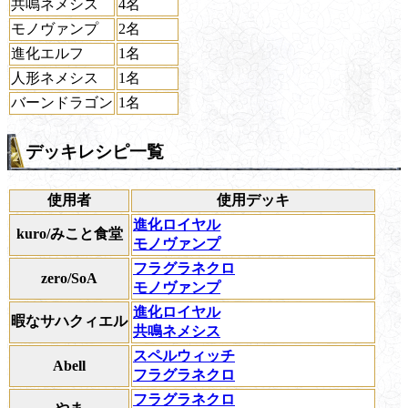
共鳴ネメシス
4名
モノヴァンプ
2名
進化エルフ
1名
人形ネメシス
1名
バーンドラゴン
1名
デッキレシピ一覧
使用者
使用デッキ
進化ロイヤル
kuro/みこと食堂
モノヴァンプ
フラグラネクロ
zero/SoA
モノヴァンプ
進化ロイヤル
暇なサハクィエル
共鳴ネメシス
スペルウィッチ
Abell
フラグラネクロ
フラグラネクロ