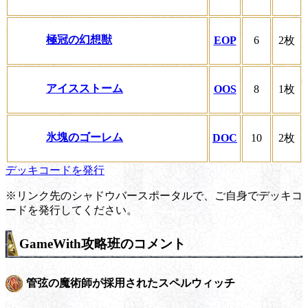
極冠の幻想獣
EOP
6
2枚
アイスストーム
OOS
8
1枚
氷塊のゴーレム
DOC
10
2枚
デッキコードを発行
※リンク先のシャドウバースポータルで、ご自身でデッキコ
ードを発行してください。
GameWith攻略班のコメント
管弦の魔術師が採用されたスペルウィッチ