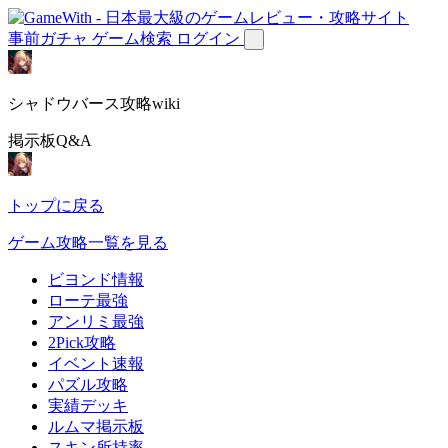
事前ガチャ
ゲーム検索
ログイン
シャドウバース攻略wiki
掲示板Q&A
トップに戻る
ゲーム攻略一覧を見る
ビヨンド情報
ローテ最強
アンリミ最強
2Pick攻略
イベント速報
パズル攻略
実績デッキ
ルムマ掲示板
スキン所持率