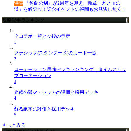
特集
『鈴蘭の剣』が2周年を迎え、新章「氷と血の
道」を解禁ッ！記念イベントの報酬もお見逃し無く！
攻略記事ランキング
全コラボ一覧と今後の予定
1
クラシック(スタンダード)のカード一覧
2
ローテーション最強デッキランキング｜タイムスリッ
プローテーション
3
光耀の狐火・セッカの評価と採用デッキ
4
蘇る絶望の評価と採用デッキ
5
もっとみる