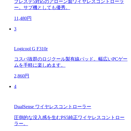
プレステ5対応のアローン製ワイヤレスコントローラ
ー。サブ機としても優秀。
11,480円
3
Logicool G F310r
コスパ抜群のロジクール製有線パッド。幅広いPCゲー
ムを手軽に楽しめます。
2,860円
4
DualSense ワイヤレスコントローラー
圧倒的な没入感を生むPS5純正ワイヤレスコントロー
ラー。