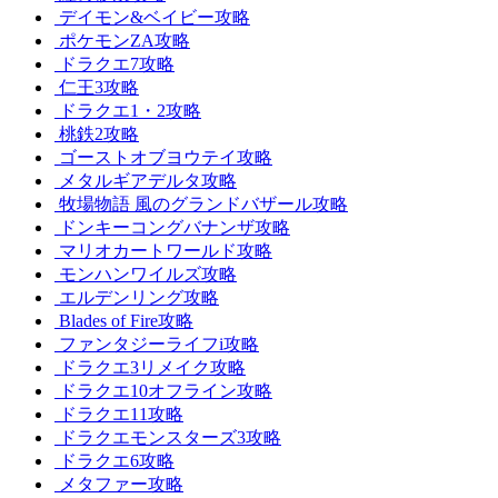
デイモン&ベイビー攻略
ポケモンZA攻略
ドラクエ7攻略
仁王3攻略
ドラクエ1・2攻略
桃鉄2攻略
ゴーストオブヨウテイ攻略
メタルギアデルタ攻略
牧場物語 風のグランドバザール攻略
ドンキーコングバナンザ攻略
マリオカートワールド攻略
モンハンワイルズ攻略
エルデンリング攻略
Blades of Fire攻略
ファンタジーライフi攻略
ドラクエ3リメイク攻略
ドラクエ10オフライン攻略
ドラクエ11攻略
ドラクエモンスターズ3攻略
ドラクエ6攻略
メタファー攻略