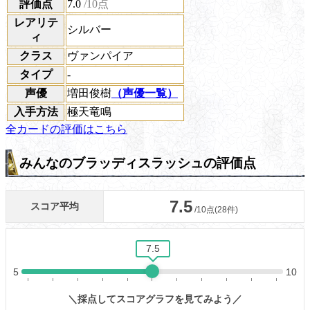
評価点
7.0
/10点
レアリテ
シルバー
ィ
クラス
ヴァンパイア
タイプ
-
声優
増田俊樹
（声優一覧）
入手方法
極天竜鳴
全カードの評価はこちら
みんなのブラッディスラッシュの評価点