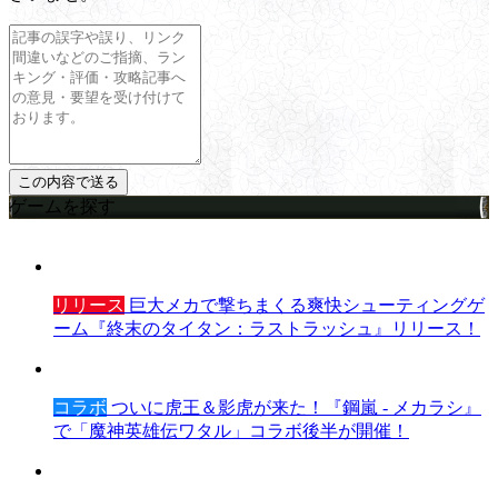
ゲームを探す
リリース
巨大メカで撃ちまくる爽快シューティングゲ
ーム『終末のタイタン：ラストラッシュ』リリース！
コラボ
ついに虎王＆影虎が来た！『鋼嵐 - メカラシ』
で「魔神英雄伝ワタル」コラボ後半が開催！