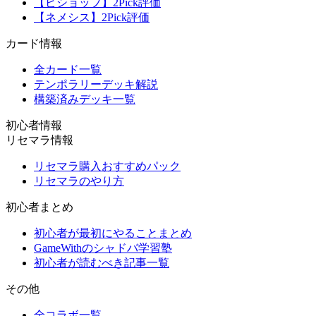
【ビショップ】2Pick評価
【ネメシス】2Pick評価
カード情報
全カード一覧
テンポラリーデッキ解説
構築済みデッキ一覧
初心者情報
リセマラ情報
リセマラ購入おすすめパック
リセマラのやり方
初心者まとめ
初心者が最初にやることまとめ
GameWithのシャドバ学習塾
初心者が読むべき記事一覧
その他
全コラボ一覧