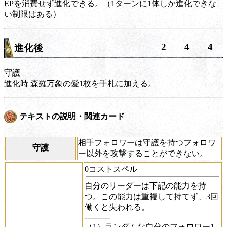
EPを消費せず進化できる。（1ターンに1体しか進化できな
い制限はある）
2
4
4
進化後
守護
進化時
森羅万象の愛1枚を手札に加える。
テキストの説明・関連カード
相手フォロワーは守護を持つフォロワ
守護
ー以外を攻撃することができない。
0コストスペル
自分のリーダーは下記の能力を持
つ。この能力は重複して持てず、3回
働くと失われる。
----------
（1）ランダムな自分のフォロワー1