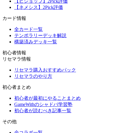
【ビショップ】2Pick評価
【ネメシス】2Pick評価
カード情報
全カード一覧
テンポラリーデッキ解説
構築済みデッキ一覧
初心者情報
リセマラ情報
リセマラ購入おすすめパック
リセマラのやり方
初心者まとめ
初心者が最初にやることまとめ
GameWithのシャドバ学習塾
初心者が読むべき記事一覧
その他
全コラボ一覧