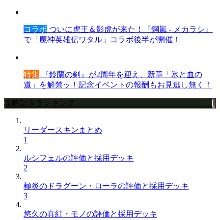
コラボ
ついに虎王＆影虎が来た！『鋼嵐 - メカラシ』
で「魔神英雄伝ワタル」コラボ後半が開催！
特集
『鈴蘭の剣』が2周年を迎え、新章「氷と血の
道」を解禁ッ！記念イベントの報酬もお見逃し無く！
攻略記事ランキング
リーダースキンまとめ
1
ルシフェルの評価と採用デッキ
2
極炎のドラグーン・ローラの評価と採用デッキ
3
悠久の真紅・モノの評価と採用デッキ