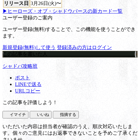
リリース日
3月26日(火)〜
▶ヒーローズ・オブ・シャドウバースの新カード一覧
ユーザー登録のご案内
ユーザー登録(無料)することで、この機能を使うことができ
ます。
新規登録(無料)して使う
登録済みの方はログイン
この記事を書いた人
シャドバ攻略班
ポスト
LINEで送る
URLコピー
この記事を評価しよう！
イマイチ
いいね
指摘する
いただいた内容は担当者が確認のうえ、順次対応いたしま
す。個々のご意見にはお返事できないことを予めご了承くだ
さいませ。