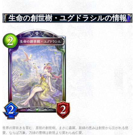
生命の創世樹・ユグドラシルの情報
0
世界の芽吹きを育む、原初の創世樹。まさに森羅。新緑の恵みは創世から注がれる慈
愛。ならば万象。万緑の豊穣は創世より変わらぬ仁愛。