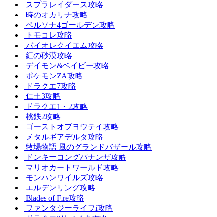
スプラレイダース攻略
時のオカリナ攻略
ペルソナ4ゴールデン攻略
トモコレ攻略
バイオレクイエム攻略
紅の砂漠攻略
デイモン&ベイビー攻略
ポケモンZA攻略
ドラクエ7攻略
仁王3攻略
ドラクエ1・2攻略
桃鉄2攻略
ゴーストオブヨウテイ攻略
メタルギアデルタ攻略
牧場物語 風のグランドバザール攻略
ドンキーコングバナンザ攻略
マリオカートワールド攻略
モンハンワイルズ攻略
エルデンリング攻略
Blades of Fire攻略
ファンタジーライフi攻略