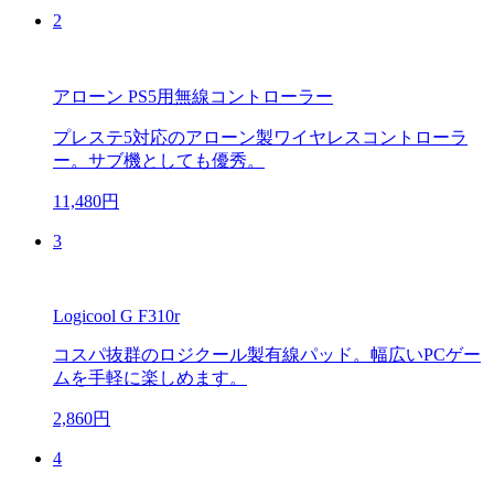
2
アローン PS5用無線コントローラー
プレステ5対応のアローン製ワイヤレスコントローラ
ー。サブ機としても優秀。
11,480円
3
Logicool G F310r
コスパ抜群のロジクール製有線パッド。幅広いPCゲー
ムを手軽に楽しめます。
2,860円
4