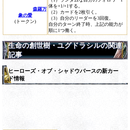
体を+1/+1する。
森羅万
（2）カードを2枚引く。
象の愛
（3）自分のリーダーを3回復。
(トークン)
自分のターン終了時、上記の能力が
順に1つ働く。
生命の創世樹・ユグドラシルの関連
記事
ヒーローズ・オブ・シャドウバースの新カー
ド情報