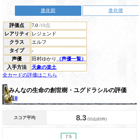
進化前
進化後
評価点
7.0
/10点
レアリティ
レジェンド
クラス
エルフ
タイプ
-
声優
田村ゆかり
（声優一覧）
入手方法
天象の楽土
全カードの評価はこちら
みんなの生命の創世樹・ユグドラシルの評価
点
0