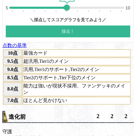
点数の基準
10点
最強カード
9.5点
超汎用,Tier1のメイン
9.0点
汎用,Tier1のサポート,Tier2のメイン
8.5点
Tier2のサポート,Tier下位のメイン
能力は強いが現状不採用、ファンデッキのメイ
8.0点
ン
7.0点
ほとんど見かけない
2
2
2
進化前
守護