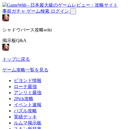
事前ガチャ
ゲーム検索
ログイン
シャドウバース攻略wiki
掲示板Q&A
トップに戻る
ゲーム攻略一覧を見る
ビヨンド情報
ローテ最強
アンリミ最強
2Pick攻略
イベント速報
パズル攻略
実績デッキ
ルムマ掲示板
スキン所持率