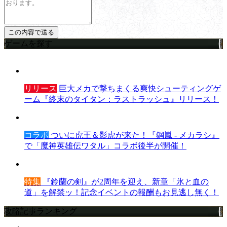
ゲームを探す
リリース
巨大メカで撃ちまくる爽快シューティングゲ
ーム『終末のタイタン：ラストラッシュ』リリース！
コラボ
ついに虎王＆影虎が来た！『鋼嵐 - メカラシ』
で「魔神英雄伝ワタル」コラボ後半が開催！
特集
『鈴蘭の剣』が2周年を迎え、新章「氷と血の
道」を解禁ッ！記念イベントの報酬もお見逃し無く！
攻略記事ランキング