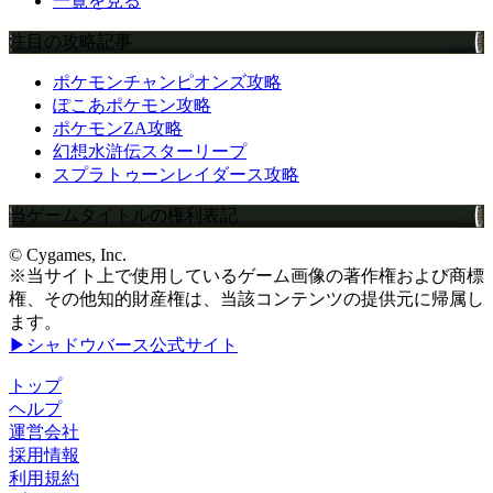
一覧を見る
注目の攻略記事
ポケモンチャンピオンズ攻略
ぽこあポケモン攻略
ポケモンZA攻略
幻想水滸伝スターリープ
スプラトゥーンレイダース攻略
当ゲームタイトルの権利表記
© Cygames, Inc.
※当サイト上で使用しているゲーム画像の著作権および商標
権、その他知的財産権は、当該コンテンツの提供元に帰属し
ます。
▶シャドウバース公式サイト
トップ
ヘルプ
運営会社
採用情報
利用規約