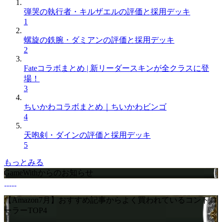
弾哭の執行者・キルザエルの評価と採用デッキ
1
螺旋の鉄腕・ダミアンの評価と採用デッキ
2
Fateコラボまとめ | 新リーダースキンが全クラスに登
場！
3
ちいかわコラボまとめ｜ちいかわビンゴ
4
天咆剣・ダインの評価と採用デッキ
5
もっとみる
GameWithからのお知らせ
【Amazon7月】おすすめ記事からよく買われているコントロ
ーラーTOP4