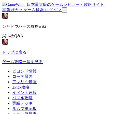
事前ガチャ
ゲーム検索
ログイン
シャドウバース攻略wiki
掲示板Q&A
トップに戻る
ゲーム攻略一覧を見る
ビヨンド情報
ローテ最強
アンリミ最強
2Pick攻略
イベント速報
パズル攻略
実績デッキ
ルムマ掲示板
スキン所持率