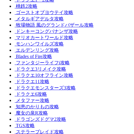
桃鉄2攻略
ゴーストオブヨウテイ攻略
メタルギアデルタ攻略
牧場物語 風のグランドバザール攻略
ドンキーコングバナンザ攻略
マリオカートワールド攻略
モンハンワイルズ攻略
エルデンリング攻略
Blades of Fire攻略
ファンタジーライフi攻略
ドラクエ3リメイク攻略
ドラクエ10オフライン攻略
ドラクエ11攻略
ドラクエモンスターズ3攻略
ドラクエ6攻略
メタファー攻略
知恵のかりもの攻略
魔女の泉R攻略
ドラゴンズドグマ2攻略
TGS攻略
ステラーブレイド攻略