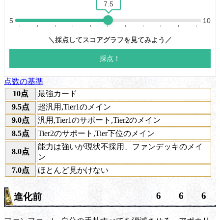
点数の基準
10点
最強カード
9.5点
超汎用,Tier1のメイン
9.0点
汎用,Tier1のサポート,Tier2のメイン
8.5点
Tier2のサポート,Tier下位のメイン
能力は強いが現状不採用、ファンデッキのメイ
8.0点
ン
7.0点
ほとんど見かけない
6
6
6
進化前