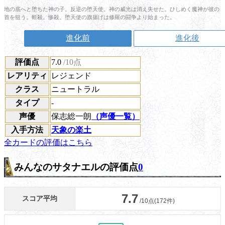
地の底へと堕ちた神の子。反逆の堕天使。神の威光は消え失せた。ひしめく魔神が彼の
首を狙う。斬殺。惨殺。堕天使の旗揚げは修羅の闘争より始まった。
進化前
進化後
評価点
7.0
/10点
レアリティ
レジェンド
クラス
ニュートラル
タイプ
-
声優
保志総一朗
（声優一覧）
入手方法
天象の楽土
全カードの評価はこちら
みんなのサタナエルの評価点
0