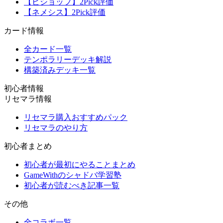
【ビショップ】2Pick評価
【ネメシス】2Pick評価
カード情報
全カード一覧
テンポラリーデッキ解説
構築済みデッキ一覧
初心者情報
リセマラ情報
リセマラ購入おすすめパック
リセマラのやり方
初心者まとめ
初心者が最初にやることまとめ
GameWithのシャドバ学習塾
初心者が読むべき記事一覧
その他
全コラボ一覧