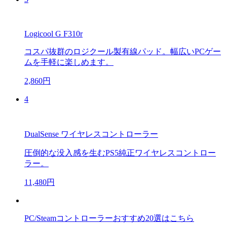
Logicool G F310r
コスパ抜群のロジクール製有線パッド。幅広いPCゲー
ムを手軽に楽しめます。
2,860円
4
DualSense ワイヤレスコントローラー
圧倒的な没入感を生むPS5純正ワイヤレスコントロー
ラー。
11,480円
PC/Steamコントローラーおすすめ20選はこちら