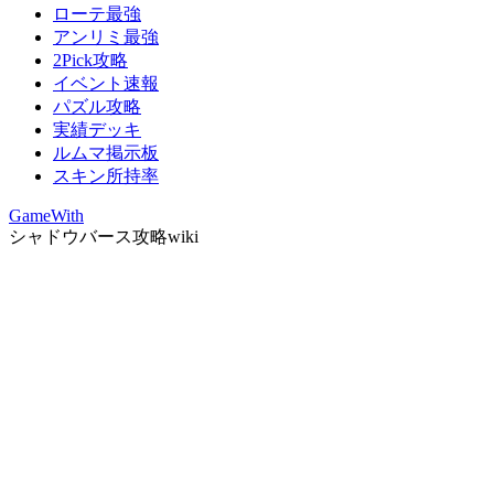
ローテ最強
アンリミ最強
2Pick攻略
イベント速報
パズル攻略
実績デッキ
ルムマ掲示板
スキン所持率
GameWith
シャドウバース攻略wiki