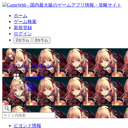
ホーム
ゲーム検索
新規登録
ログイン
2カラム
3カラム
シャドウバース攻略wiki
他の攻略
Twitter
速報
掲示板
ビヨンド情報