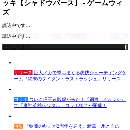
ッキ【シャドウバース】 - ゲームウィ
ズ
読込中です…
読込中です…
ゲームを探す
リリース
巨大メカで撃ちまくる爽快シューティングゲ
ーム『終末のタイタン：ラストラッシュ』リリース！
コラボ
ついに虎王＆影虎が来た！『鋼嵐 - メカラシ』
で「魔神英雄伝ワタル」コラボ後半が開催！
特集
『鈴蘭の剣』が2周年を迎え、新章「氷と血の