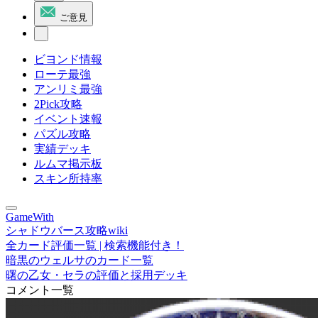
ご意見
ビヨンド情報
ローテ最強
アンリミ最強
2Pick攻略
イベント速報
パズル攻略
実績デッキ
ルムマ掲示板
スキン所持率
GameWith
シャドウバース攻略wiki
全カード評価一覧 | 検索機能付き！
暗黒のウェルサのカード一覧
曙の乙女・セラの評価と採用デッキ
コメント一覧