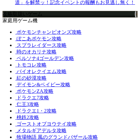
道」を解禁ッ！記念イベントの報酬もお見逃し無く！
攻略取扱いゲーム
家庭用ゲーム機
ポケモンチャンピオンズ攻略
ぽこあポケモン攻略
スプラレイダース攻略
時のオカリナ攻略
ペルソナ4ゴールデン攻略
トモコレ攻略
バイオレクイエム攻略
紅の砂漠攻略
デイモン&ベイビー攻略
ポケモンZA攻略
ドラクエ7攻略
仁王3攻略
ドラクエ1・2攻略
桃鉄2攻略
ゴーストオブヨウテイ攻略
メタルギアデルタ攻略
牧場物語 風のグランドバザール攻略