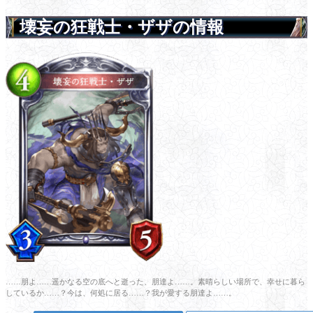
壊妄の狂戦士・ザザの情報
……朋よ……遥かなる空の底へと逝った、朋達よ……。素晴らしい場所で、幸せに暮ら
しているか……？今は、何処に居る……？我が愛する朋達よ……。