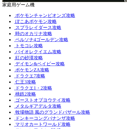
家庭用ゲーム機
ポケモンチャンピオンズ攻略
ぽこあポケモン攻略
スプラレイダース攻略
時のオカリナ攻略
ペルソナ4ゴールデン攻略
トモコレ攻略
バイオレクイエム攻略
紅の砂漠攻略
デイモン&ベイビー攻略
ポケモンZA攻略
ドラクエ7攻略
仁王3攻略
ドラクエ1・2攻略
桃鉄2攻略
ゴーストオブヨウテイ攻略
メタルギアデルタ攻略
牧場物語 風のグランドバザール攻略
ドンキーコングバナンザ攻略
マリオカートワールド攻略