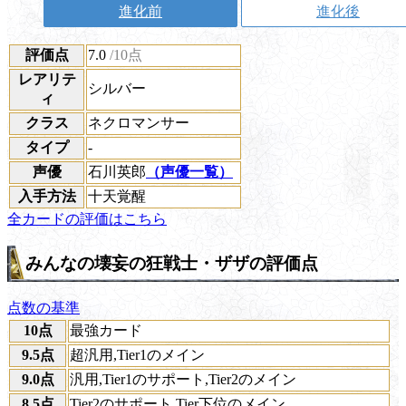
進化前
進化後
評価点
7.0
/10点
レアリテ
シルバー
ィ
クラス
ネクロマンサー
タイプ
-
声優
石川英郎
（声優一覧）
入手方法
十天覚醒
全カードの評価はこちら
みんなの壊妄の狂戦士・ザザの評価点
点数の基準
10点
最強カード
9.5点
超汎用,Tier1のメイン
9.0点
汎用,Tier1のサポート,Tier2のメイン
8.5点
Tier2のサポート,Tier下位のメイン