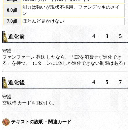
能力は強いが現状不採用、ファンデッキのメイ
8.0点
ン
7.0点
ほとんど見かけない
4
3
5
進化前
守護
ファンファーレ
葬送
したなら、「EPを消費せず進化でき
る」を持つ。（1ターンに1体しか進化できない制限はある）
4
5
7
進化後
守護
交戦時
カードを1枚引く。
テキストの説明・関連カード