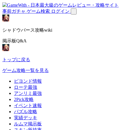
事前ガチャ
ゲーム検索
ログイン
シャドウバース攻略wiki
掲示板Q&A
トップに戻る
ゲーム攻略一覧を見る
ビヨンド情報
ローテ最強
アンリミ最強
2Pick攻略
イベント速報
パズル攻略
実績デッキ
ルムマ掲示板
スキン所持率