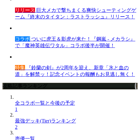
リリース
巨大メカで撃ちまくる爽快シューティングゲ
ーム『終末のタイタン：ラストラッシュ』リリース！
コラボ
ついに虎王＆影虎が来た！『鋼嵐 - メカラシ』
で「魔神英雄伝ワタル」コラボ後半が開催！
特集
『鈴蘭の剣』が2周年を迎え、新章「氷と血の
道」を解禁ッ！記念イベントの報酬もお見逃し無く！
攻略記事ランキング
全コラボ一覧と今後の予定
1
最強デッキ(Tier)ランキング
2
声優一覧