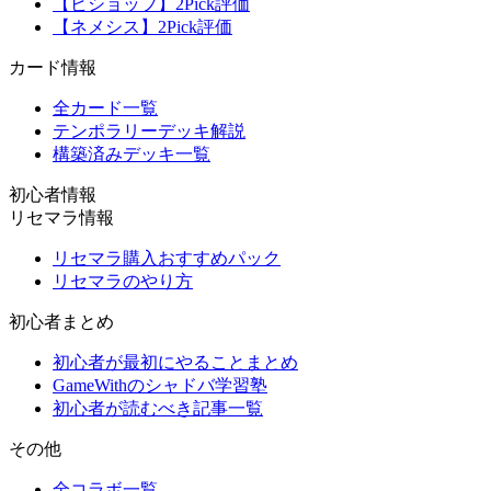
【ビショップ】2Pick評価
【ネメシス】2Pick評価
カード情報
全カード一覧
テンポラリーデッキ解説
構築済みデッキ一覧
初心者情報
リセマラ情報
リセマラ購入おすすめパック
リセマラのやり方
初心者まとめ
初心者が最初にやることまとめ
GameWithのシャドバ学習塾
初心者が読むべき記事一覧
その他
全コラボ一覧