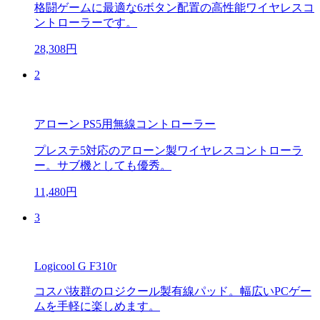
格闘ゲームに最適な6ボタン配置の高性能ワイヤレスコ
ントローラーです。
28,308円
2
アローン PS5用無線コントローラー
プレステ5対応のアローン製ワイヤレスコントローラ
ー。サブ機としても優秀。
11,480円
3
Logicool G F310r
コスパ抜群のロジクール製有線パッド。幅広いPCゲー
ムを手軽に楽しめます。