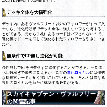
2020/11/14時点での評価文です。
デッキ全体を大幅強化
デッキ内にあるヴァルフリート以外のフォロワーがすべて兵
士なら、進化時効果でデッキ全体に強力なバフを付与するこ
とができる。元から手札にあるカードはバフされないので、
進化後はドローを回して強化されたフォロワーを引きにいき
たい。
無条件でEP無し進化が可能
条件無しでEPを消費せずに進化することができる。一見進
化回数稼ぎで優秀に見えるが、既存の
進化ロイヤル
には優秀
な指揮官カードが多く採用されているため、それとは異なる
専用のロイヤルを新たに構築する必要がある。
スカイキャプテン・ヴァルフリート
の関連記事