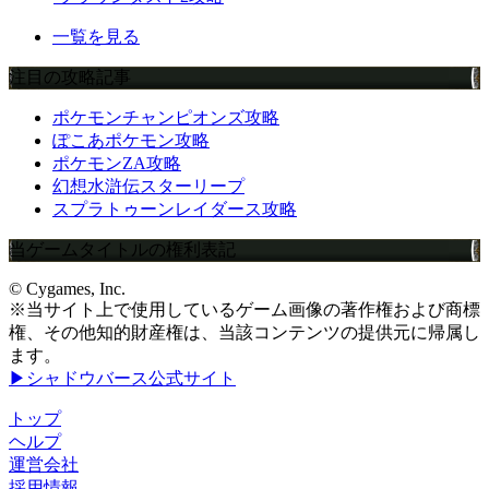
一覧を見る
注目の攻略記事
ポケモンチャンピオンズ攻略
ぽこあポケモン攻略
ポケモンZA攻略
幻想水滸伝スターリープ
スプラトゥーンレイダース攻略
当ゲームタイトルの権利表記
© Cygames, Inc.
※当サイト上で使用しているゲーム画像の著作権および商標
権、その他知的財産権は、当該コンテンツの提供元に帰属し
ます。
▶シャドウバース公式サイト
トップ
ヘルプ
運営会社
採用情報