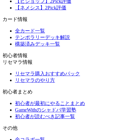
【ビショップ】2Pick評価
【ネメシス】2Pick評価
カード情報
全カード一覧
テンポラリーデッキ解説
構築済みデッキ一覧
初心者情報
リセマラ情報
リセマラ購入おすすめパック
リセマラのやり方
初心者まとめ
初心者が最初にやることまとめ
GameWithのシャドバ学習塾
初心者が読むべき記事一覧
その他
全コラボ一覧