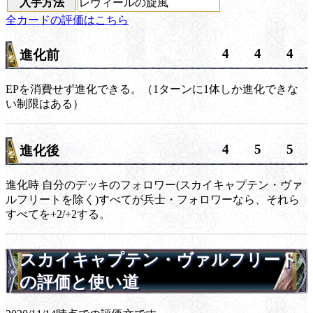
入手方法
レヴィールの旋風
全カードの評価はこちら
4
4
4
進化前
EPを消費せず進化できる。（1ターンに1体しか進化できな
い制限はある）
4
5
5
進化後
進化時
自分のデッキのフォロワー(スカイキャプテン・ヴァ
ルフリートを除く)すべてが兵士・フォロワーなら、それら
すべてを+2/+2する。
スカイキャプテン・ヴァルフリート
の評価と使い道