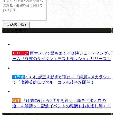
ゲームを探す
リリース
巨大メカで撃ちまくる爽快シューティングゲ
ーム『終末のタイタン：ラストラッシュ』リリース！
コラボ
ついに虎王＆影虎が来た！『鋼嵐 - メカラシ』
で「魔神英雄伝ワタル」コラボ後半が開催！
特集
『鈴蘭の剣』が2周年を迎え、新章「氷と血の
道」を解禁ッ！記念イベントの報酬もお見逃し無く！