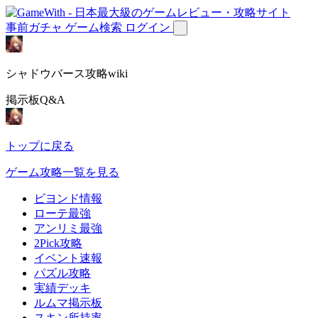
事前ガチャ
ゲーム検索
ログイン
シャドウバース攻略wiki
掲示板Q&A
トップに戻る
ゲーム攻略一覧を見る
ビヨンド情報
ローテ最強
アンリミ最強
2Pick攻略
イベント速報
パズル攻略
実績デッキ
ルムマ掲示板
スキン所持率