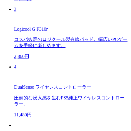
3
Logicool G F310r
コスパ抜群のロジクール製有線パッド。幅広いPCゲー
ムを手軽に楽しめます。
2,860円
4
DualSense ワイヤレスコントローラー
圧倒的な没入感を生むPS5純正ワイヤレスコントロー
ラー。
11,480円