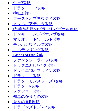
仁王3攻略
ドラクエ1・2攻略
桃鉄2攻略
ゴーストオブヨウテイ攻略
メタルギアデルタ攻略
牧場物語 風のグランドバザール攻略
ドンキーコングバナンザ攻略
マリオカートワールド攻略
モンハンワイルズ攻略
エルデンリング攻略
Blades of Fire攻略
ファンタジーライフi攻略
ドラクエ3リメイク攻略
ドラクエ10オフライン攻略
ドラクエ11攻略
ドラクエモンスターズ3攻略
ドラクエ6攻略
メタファー攻略
知恵のかりもの攻略
魔女の泉R攻略
ドラゴンズドグマ2攻略