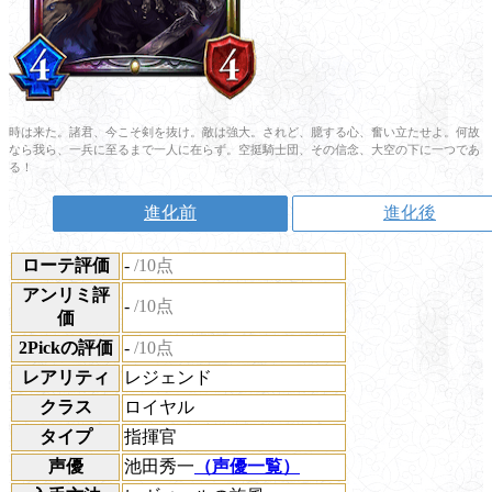
時は来た。諸君、今こそ剣を抜け。敵は強大。されど、臆する心、奮い立たせよ。何故
なら我ら、一兵に至るまで一人に在らず。空挺騎士団、その信念、大空の下に一つであ
る！
進化前
進化後
ローテ評価
-
/10点
アンリミ評
-
/10点
価
2Pickの評価
-
/10点
レアリティ
レジェンド
クラス
ロイヤル
タイプ
指揮官
声優
池田秀一
（声優一覧）