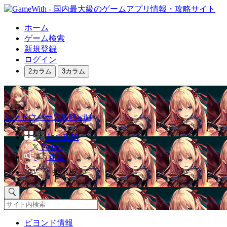
ホーム
ゲーム検索
新規登録
ログイン
2カラム
3カラム
シャドウバース攻略wiki
他の攻略
Twitter
速報
掲示板
ビヨンド情報