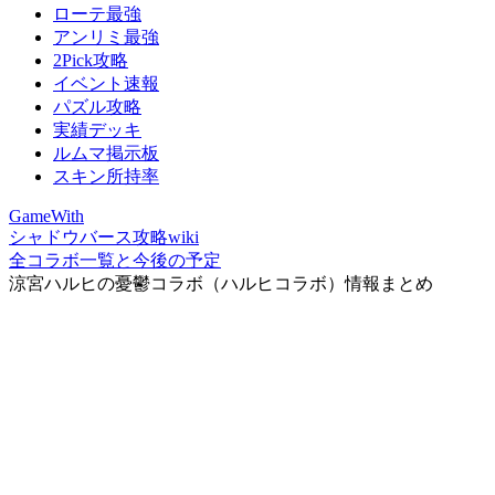
ローテ最強
アンリミ最強
2Pick攻略
イベント速報
パズル攻略
実績デッキ
ルムマ掲示板
スキン所持率
GameWith
シャドウバース攻略wiki
全コラボ一覧と今後の予定
涼宮ハルヒの憂鬱コラボ（ハルヒコラボ）情報まとめ