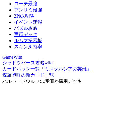
ローテ最強
アンリミ最強
2Pick攻略
イベント速報
パズル攻略
実績デッキ
ルムマ掲示板
スキン所持率
GameWith
シャドウバース攻略wiki
カードパック一覧「ミスタルシアの英雄」
森羅咆哮の新カード一覧
ハルバードウルフの評価と採用デッキ