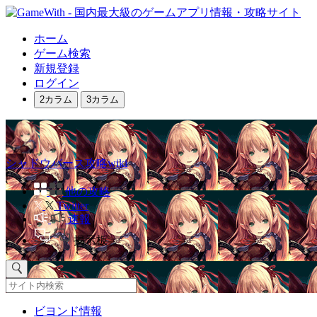
ホーム
ゲーム検索
新規登録
ログイン
2カラム
3カラム
シャドウバース攻略wiki
他の攻略
Twitter
速報
掲示板
ビヨンド情報