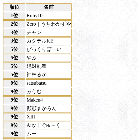
順位
名前
1位
Ruby10
2位
Zero｜うちわかずや
3位
チャン
3位
カクテルKE
5位
びっくりぼーい
5位
やぶ
5位
絶対乱舞
5位
神林るか
9位
satsubatsu
9位
みうむ
9位
Maken4
9位
顳顬まかろん
9位
XIII
9位
Airy｜でゅ～く
9位
ムー