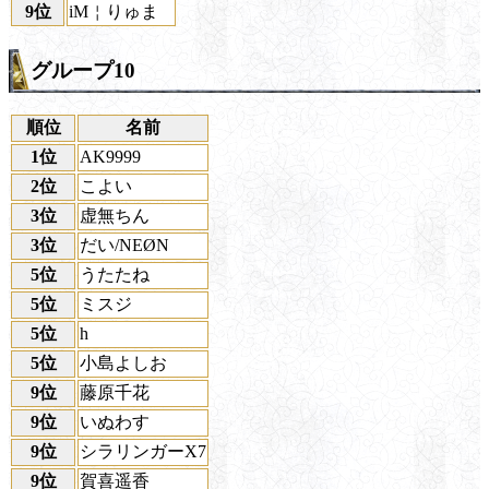
9位
iM￤りゅま
グループ10
順位
名前
1位
AK9999
2位
こよい
3位
虚無ちん
3位
だい/NEØN
5位
うたたね
5位
ミスジ
5位
h
5位
小島よしお
9位
藤原千花
9位
いぬわす
9位
シラリンガーX7
9位
賀喜遥香