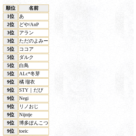
順位
名前
1位
あ
2位
どや/AnP
3位
アラン
3位
ただのよみー
5位
ココア
5位
ダルク
5位
白鳥
5位
ALc*冬芽
9位
橘 瑠衣
9位
STY｜だび
9位
Negi
9位
リノおじ
9位
Nijntje
9位
博多ぽんこつ
9位
toeic