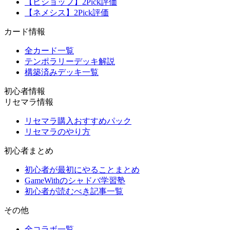
【ビショップ】2Pick評価
【ネメシス】2Pick評価
カード情報
全カード一覧
テンポラリーデッキ解説
構築済みデッキ一覧
初心者情報
リセマラ情報
リセマラ購入おすすめパック
リセマラのやり方
初心者まとめ
初心者が最初にやることまとめ
GameWithのシャドバ学習塾
初心者が読むべき記事一覧
その他
全コラボ一覧