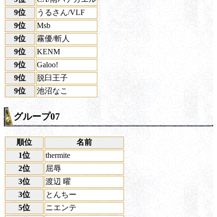
9位
うるさん/VLF
9位
Msb
9位
霧優/斬人
9位
KENM
9位
Galoo!
9位
脱臼王子
9位
池沼なこ
グループ07
順位
名前
1位
thermite
2位
屈辱
3位
渡辺 曜
3位
とんちー
5位
ニエンテ