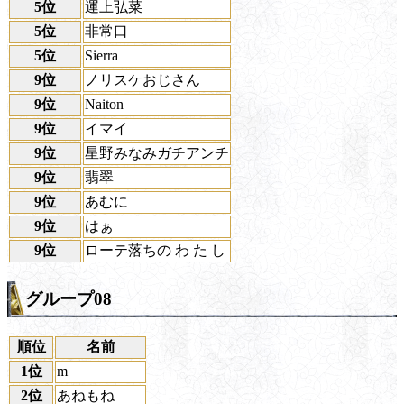
5位
運上弘菜
5位
非常口
5位
Sierra
9位
ノリスケおじさん
9位
Naiton
9位
イマイ
9位
星野みなみガチアンチ
9位
翡翠
9位
あむに
9位
はぁ
9位
ローテ落ちの わ た し
グループ08
順位
名前
1位
m
2位
あねもね