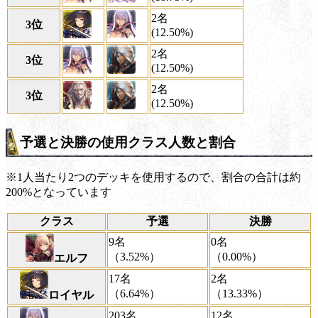
2名
3位
(12.50%)
2名
3位
(12.50%)
2名
3位
(12.50%)
予選と決勝の使用クラス人数と割合
※1人当たり2つのデッキを使用するので、割合の合計は約
200%となっています
クラス
予選
決勝
9名
0名
（3.52%）
（0.00%）
エルフ
17名
2名
（6.64%）
（13.33%）
ロイヤル
203名
12名