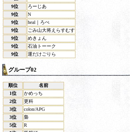
9位
ろーじあ
9位
N
9位
heal｜ろぺ
9位
ごみ山大将えらすむす
9位
めきょん
9位
石油トーーク
9位
運だけごりら
グループ02
順位
名前
1位
かめっち
2位
更科
3位
colon/APG
3位
梟
5位
R