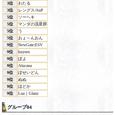
3位
わたる
3位
レングス/AnP
5位
ソーヘキ
5位
マンダの流星群
5位
う
5位
おょ～んおん
9位
NewGate:ESV
9位
kuyuru
9位
ぽよ
9位
Alucana
9位
ぽせいどん
9位
ぬぬ
9位
ほどか
9位
Lua｜Glanz
グループ04