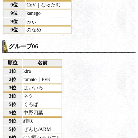
9位
CoV｜なゅたむ
9位
kanego
9位
みぃ
9位
のなめ
グループ06
順位
名前
1位
kira
2位
tomato｜EvK
3位
はいいろ
3位
ネク
5位
くろば
5位
中野四葉
5位
緋咲
5位
ぜんじ/ARM
9位
CA/雨ハテガエル