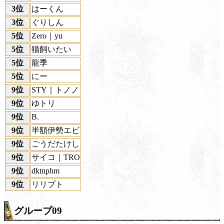
3位
はーくん
3位
ぐりしん
5位
Zero｜yu
5位
猫飼いたい
5位
龍季
5位
にー
9位
STY｜トノノ
9位
ゆトリ
9位
B.
9位
半額伊勢エビ
9位
ごうだたけし
9位
サイコ｜TRO
9位
dktnphm
9位
リリプト
グループ09