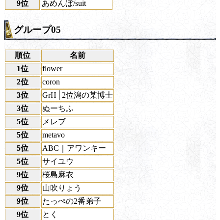
9位
あめんぼ/suit
グループ05
順位
名前
1位
flower
2位
coron
3位
GrH│2位潟の某博士
3位
ぬーちふ
5位
メレブ
5位
metavo
5位
ABC｜アワンキー
5位
サイユウ
9位
桜島麻衣
9位
山吹りょう
9位
たっぺの2番弟子
9位
とく