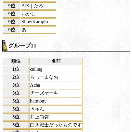
9位
AfS｜たろ
9位
おかし
9位
ShowKarupisu
9位
あ
グループ11
順位
名前
1位
calling
2位
らしーまなお
3位
Acha
3位
チーズケーキ
5位
harmony
5位
きゅん
5位
井上尚弥
5位
白き戦士だったものです