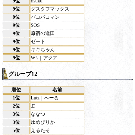
9位
risuku
9位
グスタフマックス
9位
パコパコマン
9位
SOS
9位
原宿の逢田
9位
ゼート
9位
キキちゃん
9位
W’s｜アクア
グループ12
順位
名前
1位
Lutz｜べーる
2位
.D
3位
ななつ
3位
ゆめぴりか
5位
えるたそ