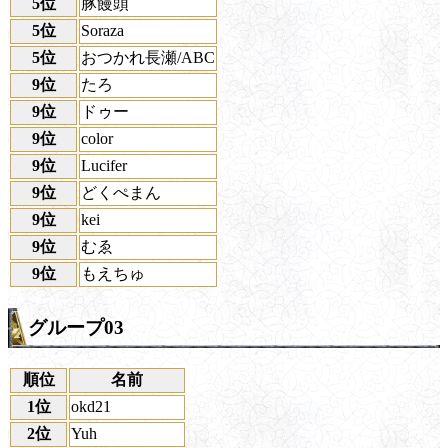
5位
豚饅頭
5位
Soraza
5位
おつかれ長瀬/ABC
9位
たろ
9位
ドゥー
9位
color
9位
Lucifer
9位
どくぺまん
9位
kei
9位
むゑ
9位
もえちゅ
グループ03
順位
名前
1位
okd21
2位
Yuh