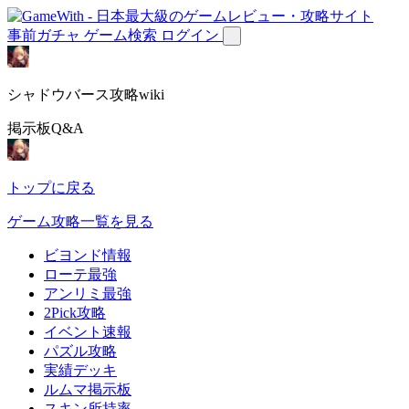
事前ガチャ
ゲーム検索
ログイン
シャドウバース攻略wiki
掲示板Q&A
トップに戻る
ゲーム攻略一覧を見る
ビヨンド情報
ローテ最強
アンリミ最強
2Pick攻略
イベント速報
パズル攻略
実績デッキ
ルムマ掲示板
スキン所持率