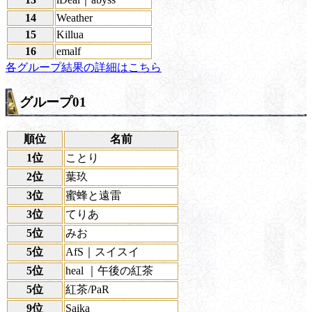
14
Weather
15
Killua
16
emalf
各グループ結果の詳細はこちら
グループ01
順位
名前
1位
ことり
2位
葉玖
3位
蜜蜂と遠雷
3位
てりあ
5位
みお
5位
AfS｜スイスイ
5位
heal ｜午後の紅茶
5位
紅茶/PaR
9位
Saika