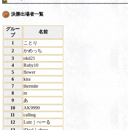
決勝出場者一覧
グルー
名前
プ
1
ことり
2
かめっち
3
okd21
4
Ruby10
5
flower
6
kira
7
thermite
8
m
9
あ
10
AK9999
11
calling
12
Lutz｜べーる
13
iDeal｜abyss