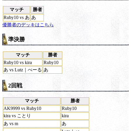
マッチ
勝者
Ruby10 vs あ
あ
優勝者のデッキはこちら
準決勝
マッチ
勝者
Ruby10 vs kira
Ruby10
あ vs Lutz｜べーる
あ
2回戦
マッチ
勝者
AK9999 vs Ruby10
Ruby10
kira vs ことり
kira
あ vs m
あ