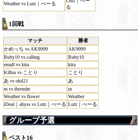
Lutz｜べー
Weather vs Lutz｜べーる
る
1回戦
マッチ
勝者
かめっち vs AK9999
AK9999
Ruby10 vs calling
Ruby10
emalf vs kira
kira
Killua vs ことり
ことり
あ vs okd21
あ
m vs thermite
m
Weather vs flower
Weather
iDeal｜abyss vs Lutz｜べーる
Lutz｜べーる
グループ予選
ベスト16