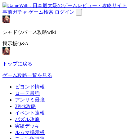
事前ガチャ
ゲーム検索
ログイン
シャドウバース攻略wiki
掲示板Q&A
トップに戻る
ゲーム攻略一覧を見る
ビヨンド情報
ローテ最強
アンリミ最強
2Pick攻略
イベント速報
パズル攻略
実績デッキ
ルムマ掲示板
スキン所持率