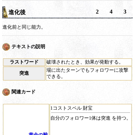
2
4
3
進化後
進化前と同じ能力。
テキストの説明
ラストワード
破壊されたとき、効果が発動する。
場に出たターンでもフォロワーに攻撃
突進
できる。
関連カード
1コストスペル 財宝
自分のフォロワー1体は
突進
を持つ。
黄金の靴