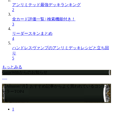
アンリミテッド最強デッキランキング
2
全カード評価一覧 | 検索機能付き！
3
リーダースキンまとめ
4
ハンドレスヴァンプのアンリミデッキレシピと立ち回
り
5
もっとみる
GameWithからのお知らせ
【Amazon7月】おすすめ記事からよく買われているコントロ
ーラーTOP4
PR
1