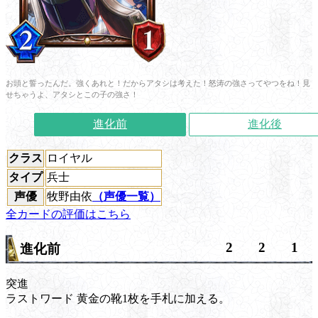
お頭と誓ったんだ。強くあれと！だからアタシは考えた！怒涛の強さってやつをね！見
せちゃうよ、アタシとこの子の強さ！
進化前
進化後
クラス
ロイヤル
タイプ
兵士
声優
牧野由依
（声優一覧）
全カードの評価はこちら
2
2
1
進化前
突進
ラストワード
黄金の靴1枚を手札に加える。