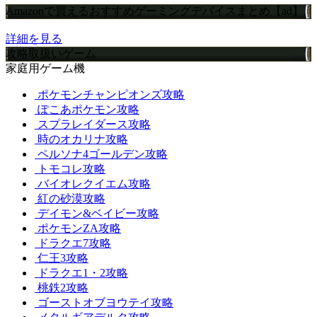
Amazonで買えるおすすめゲーミングデバイスまとめ【ad】
詳細を見る
攻略取扱いゲーム
家庭用ゲーム機
ポケモンチャンピオンズ攻略
ぽこあポケモン攻略
スプラレイダース攻略
時のオカリナ攻略
ペルソナ4ゴールデン攻略
トモコレ攻略
バイオレクイエム攻略
紅の砂漠攻略
デイモン&ベイビー攻略
ポケモンZA攻略
ドラクエ7攻略
仁王3攻略
ドラクエ1・2攻略
桃鉄2攻略
ゴーストオブヨウテイ攻略