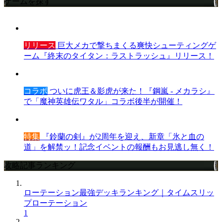
ゲームを探す
リリース
巨大メカで撃ちまくる爽快シューティングゲ
ーム『終末のタイタン：ラストラッシュ』リリース！
コラボ
ついに虎王＆影虎が来た！『鋼嵐 - メカラシ』
で「魔神英雄伝ワタル」コラボ後半が開催！
特集
『鈴蘭の剣』が2周年を迎え、新章「氷と血の
道」を解禁ッ！記念イベントの報酬もお見逃し無く！
攻略記事ランキング
ローテーション最強デッキランキング｜タイムスリッ
プローテーション
1