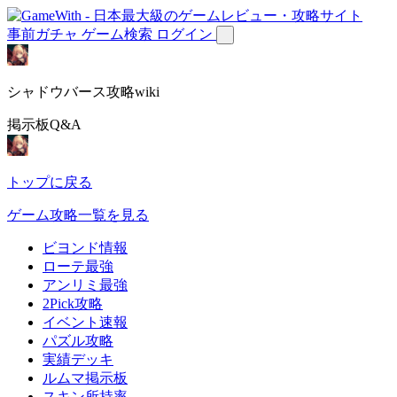
事前ガチャ
ゲーム検索
ログイン
シャドウバース攻略wiki
掲示板Q&A
トップに戻る
ゲーム攻略一覧を見る
ビヨンド情報
ローテ最強
アンリミ最強
2Pick攻略
イベント速報
パズル攻略
実績デッキ
ルムマ掲示板
スキン所持率