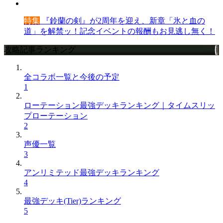
特集
『鈴蘭の剣』が2周年を迎え、新章「氷と血の
道」を解禁ッ！記念イベントの報酬もお見逃し無く！
攻略記事ランキング
全コラボ一覧と今後の予定
1
ローテーション最強デッキランキング｜タイムスリッ
プローテーション
2
声優一覧
3
アンリミテッド最強デッキランキング
4
最強デッキ(Tier)ランキング
5