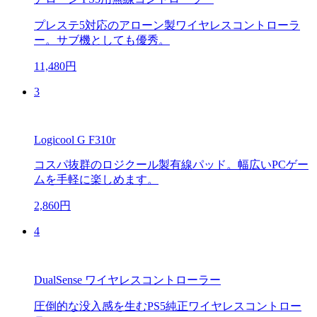
プレステ5対応のアローン製ワイヤレスコントローラ
ー。サブ機としても優秀。
11,480円
3
Logicool G F310r
コスパ抜群のロジクール製有線パッド。幅広いPCゲー
ムを手軽に楽しめます。
2,860円
4
DualSense ワイヤレスコントローラー
圧倒的な没入感を生むPS5純正ワイヤレスコントロー