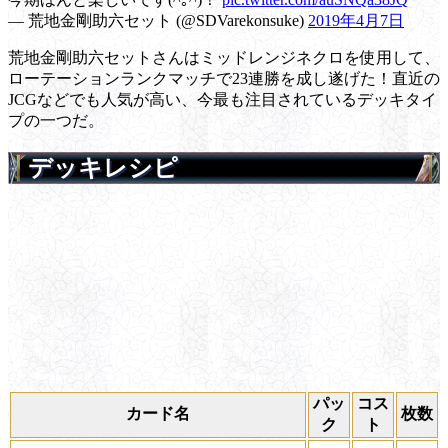
— 荒地金剛助六セット (@SDVarekonsuke)
2019年4月7日
荒地金剛助六セットさんはミッドレンジネクロを使用して、
ローテーションランクマッチで23連勝を成し遂げた！直近の
JCGなどでも人気が高い、今最も注目されているデッキタイ
プの一つだ。
デッキレシピ
パッ
コス
カード名
枚数
ク
ト