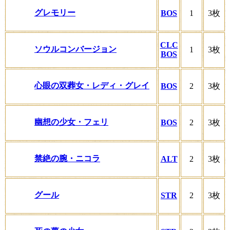
グレモリー
BOS
1
3枚
CLC
ソウルコンバージョン
1
3枚
BOS
心眼の双葬女・レディ・グレイ
BOS
2
3枚
幽想の少女・フェリ
BOS
2
3枚
禁絶の腕・ニコラ
ALT
2
3枚
グール
STR
2
3枚