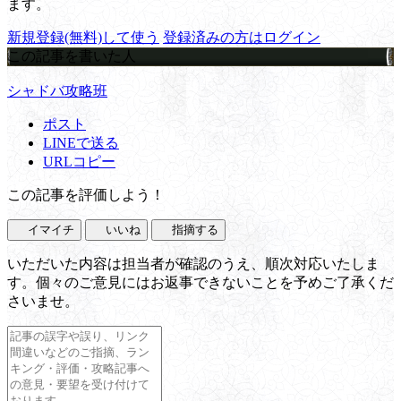
ます。
新規登録(無料)して使う
登録済みの方はログイン
この記事を書いた人
シャドバ攻略班
ポスト
LINEで送る
URLコピー
この記事を評価しよう！
イマイチ
いいね
指摘する
いただいた内容は担当者が確認のうえ、順次対応いたしま
す。個々のご意見にはお返事できないことを予めご了承くだ
さいませ。