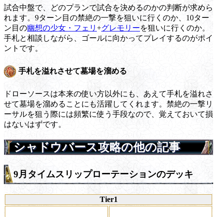
試合中盤で、どのプランで試合を決めるのかの判断が求めら
れます。9ターン目の禁絶の一撃を狙いに行くのか、10ター
ン目の
幽想の少女・フェリ
+
グレモリー
を狙いに行くのか。
手札と相談しながら、ゴールに向かってプレイするのがポイ
ントです。
手札を溢れさせて墓場を溜める
ドローソースは本来の使い方以外にも、あえて手札を溢れさ
せて墓場を溜めることにも活躍してくれます。禁絶の一撃リ
ーサルを狙う際には頻繁に使う手段なので、覚えておいて損
はないはずです。
シャドウバース攻略の他の記事
9月タイムスリップローテーションのデッキ
Tier1