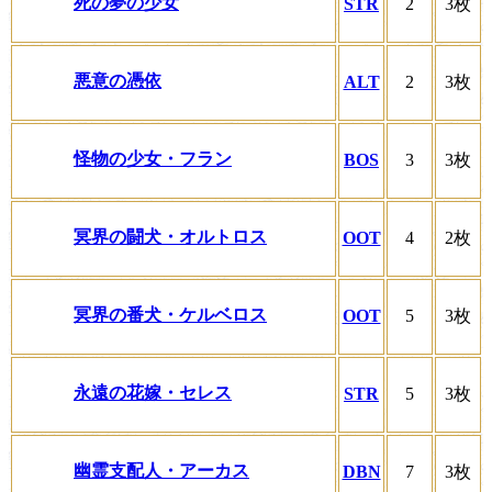
死の夢の少女
STR
2
3枚
悪意の憑依
ALT
2
3枚
怪物の少女・フラン
BOS
3
3枚
冥界の闘犬・オルトロス
OOT
4
2枚
冥界の番犬・ケルベロス
OOT
5
3枚
永遠の花嫁・セレス
STR
5
3枚
幽霊支配人・アーカス
DBN
7
3枚