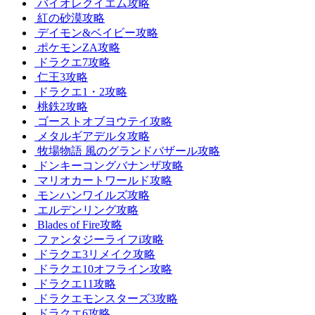
バイオレクイエム攻略
紅の砂漠攻略
デイモン&ベイビー攻略
ポケモンZA攻略
ドラクエ7攻略
仁王3攻略
ドラクエ1・2攻略
桃鉄2攻略
ゴーストオブヨウテイ攻略
メタルギアデルタ攻略
牧場物語 風のグランドバザール攻略
ドンキーコングバナンザ攻略
マリオカートワールド攻略
モンハンワイルズ攻略
エルデンリング攻略
Blades of Fire攻略
ファンタジーライフi攻略
ドラクエ3リメイク攻略
ドラクエ10オフライン攻略
ドラクエ11攻略
ドラクエモンスターズ3攻略
ドラクエ6攻略