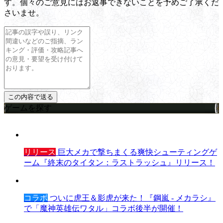
す。個々のご意見にはお返事できないことを予めご了承くだ
さいませ。
ゲームを探す
リリース
巨大メカで撃ちまくる爽快シューティングゲ
ーム『終末のタイタン：ラストラッシュ』リリース！
コラボ
ついに虎王＆影虎が来た！『鋼嵐 - メカラシ』
で「魔神英雄伝ワタル」コラボ後半が開催！