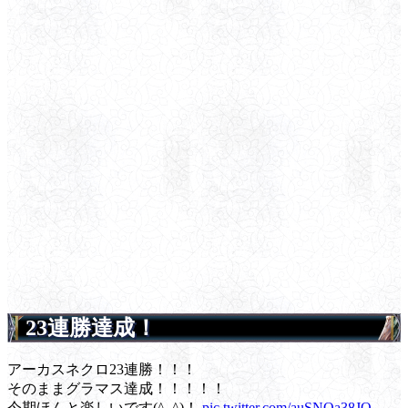
23連勝達成！
アーカスネクロ23連勝！！！
そのままグラマス達成！！！！！
今期ほんと楽しいです(^｡^)！
pic.twitter.com/auSNQa38JQ