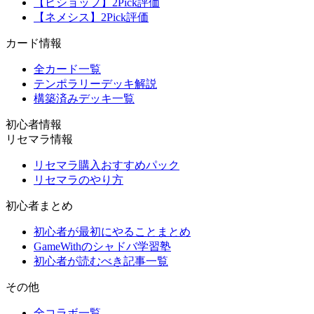
【ビショップ】2Pick評価
【ネメシス】2Pick評価
カード情報
全カード一覧
テンポラリーデッキ解説
構築済みデッキ一覧
初心者情報
リセマラ情報
リセマラ購入おすすめパック
リセマラのやり方
初心者まとめ
初心者が最初にやることまとめ
GameWithのシャドバ学習塾
初心者が読むべき記事一覧
その他
全コラボ一覧