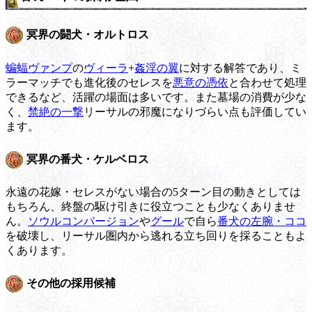
冥界の闘犬・オルトロス
蝙蝠ヴァンプ
の
ヴィーラ
+
姦淫の翼
に対する解答であり、ミ
ラーマッチでも進化後のセレスを
悪意の憑依
と合わせて処理
できるなど、活躍の場面は多いです。また墓場の消費が少な
く、
禁絶の一撃
リーサルの邪魔になりづらい点も評価してい
ます。
冥界の番犬・ケルベロス
永遠の花嫁・セレスがない場合の5ターン目の動きとしては
もちろん、終盤の駆け引きに役立つことも少なくありませ
ん。
ソウルコンバージョン
や
グール
で自ら
番犬の左腕・ココ
を破壊し、リーサル圏内から逃れる立ち回りを採ることもよ
くあります。
その他の採用候補