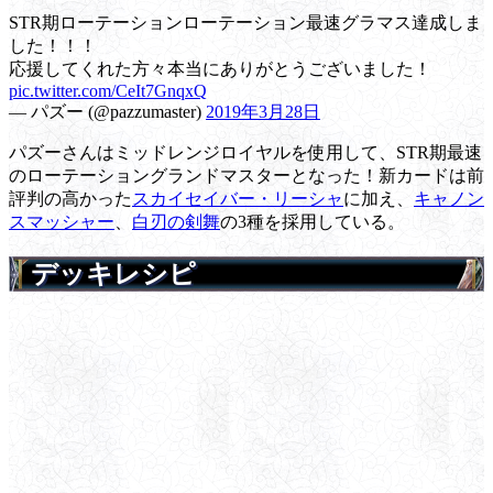
STR期ローテーションローテーション最速グラマス達成しま
した！！！
応援してくれた方々本当にありがとうございました！
pic.twitter.com/CeIt7GnqxQ
— パズー (@pazzumaster)
2019年3月28日
パズーさんはミッドレンジロイヤルを使用して、STR期最速
のローテーショングランドマスターとなった！新カードは前
評判の高かった
スカイセイバー・リーシャ
に加え、
キャノン
スマッシャー
、
白刃の剣舞
の3種を採用している。
デッキレシピ