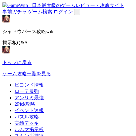
事前ガチャ
ゲーム検索
ログイン
シャドウバース攻略wiki
掲示板Q&A
トップに戻る
ゲーム攻略一覧を見る
ビヨンド情報
ローテ最強
アンリミ最強
2Pick攻略
イベント速報
パズル攻略
実績デッキ
ルムマ掲示板
スキン所持率