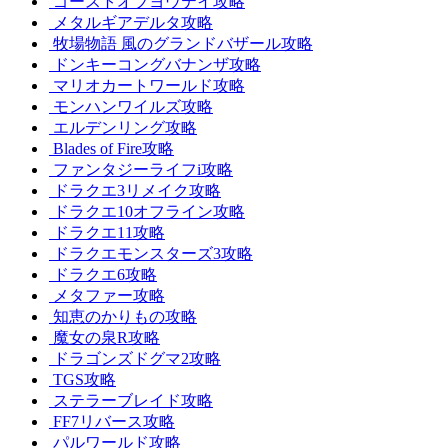
ゴーストオブヨウテイ攻略
メタルギアデルタ攻略
牧場物語 風のグランドバザール攻略
ドンキーコングバナンザ攻略
マリオカートワールド攻略
モンハンワイルズ攻略
エルデンリング攻略
Blades of Fire攻略
ファンタジーライフi攻略
ドラクエ3リメイク攻略
ドラクエ10オフライン攻略
ドラクエ11攻略
ドラクエモンスターズ3攻略
ドラクエ6攻略
メタファー攻略
知恵のかりもの攻略
魔女の泉R攻略
ドラゴンズドグマ2攻略
TGS攻略
ステラーブレイド攻略
FF7リバース攻略
パルワールド攻略