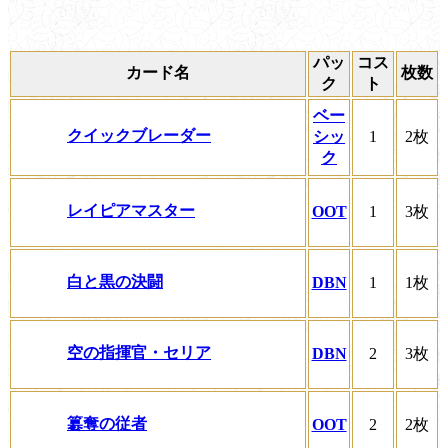
パッ
コス
カード名
枚数
ク
ト
ベー
クイックブレーダー
シッ
1
2枚
ク
レイピアマスター
OOT
1
3枚
白と黒の決闘
DBN
1
1枚
空の指揮官・セリア
DBN
2
3枚
簒奪の従者
OOT
2
2枚