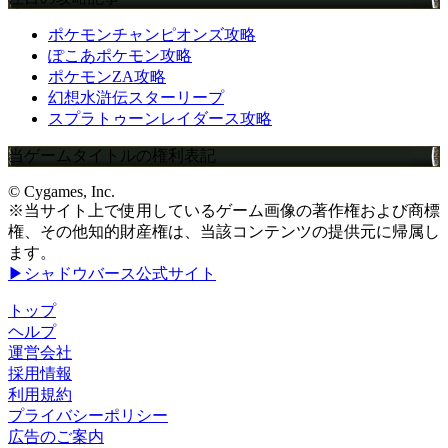
ポケモンチャンピオンズ攻略
ぽこあポケモン攻略
ポケモンZA攻略
幻想水滸伝スターリープ
スプラトゥーンレイダース攻略
当ゲームタイトルの権利表記
© Cygames, Inc.
※当サイト上で使用しているゲーム画像の著作権および商標
権、その他知的財産権は、当該コンテンツの提供元に帰属し
ます。
▶シャドウバース公式サイト
トップ
ヘルプ
運営会社
採用情報
利用規約
プライバシーポリシー
広告のご案内