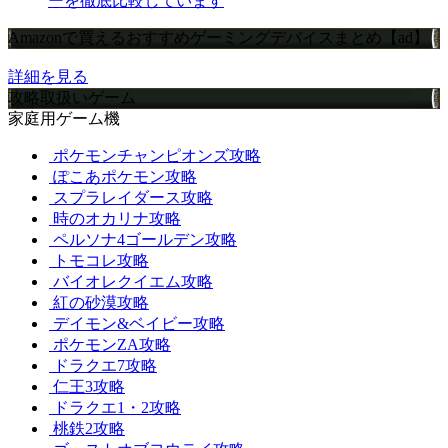
ーを徹底比較しています
Amazonで買えるおすすめゲーミングデバイスまとめ【ad】
詳細を見る
攻略取扱いゲーム
家庭用ゲーム機
ポケモンチャンピオンズ攻略
ぽこあポケモン攻略
スプラレイダース攻略
時のオカリナ攻略
ペルソナ4ゴールデン攻略
トモコレ攻略
バイオレクイエム攻略
紅の砂漠攻略
デイモン&ベイビー攻略
ポケモンZA攻略
ドラクエ7攻略
仁王3攻略
ドラクエ1・2攻略
桃鉄2攻略