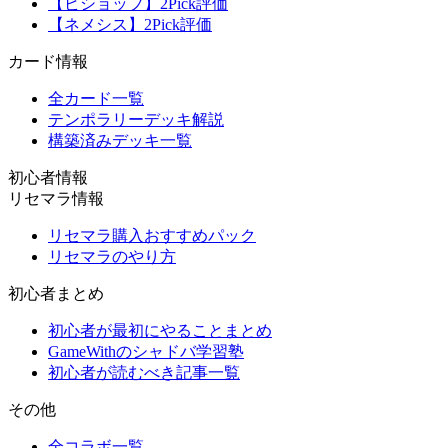
【ビショップ】2Pick評価
【ネメシス】2Pick評価
カード情報
全カード一覧
テンポラリーデッキ解説
構築済みデッキ一覧
初心者情報
リセマラ情報
リセマラ購入おすすめパック
リセマラのやり方
初心者まとめ
初心者が最初にやることまとめ
GameWithのシャドバ学習塾
初心者が読むべき記事一覧
その他
全コラボ一覧