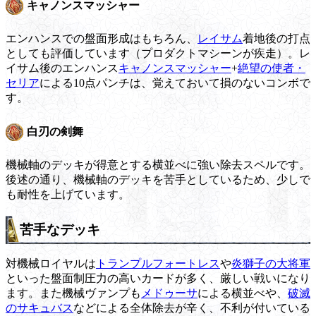
キャノンスマッシャー
エンハンスでの盤面形成はもちろん、
レイサム
着地後の打点
としても評価しています（プロダクトマシーンが疾走）。レ
イサム後のエンハンス
キャノンスマッシャー
+
絶望の使者・
セリア
による10点パンチは、覚えておいて損のないコンボで
す。
白刃の剣舞
機械軸のデッキが得意とする横並べに強い除去スペルです。
後述の通り、機械軸のデッキを苦手としているため、少しで
も耐性を上げています。
苦手なデッキ
対機械ロイヤルは
トランプルフォートレス
や
炎獅子の大将軍
といった盤面制圧力の高いカードが多く、厳しい戦いになり
ます。また機械ヴァンプも
メドゥーサ
による横並べや、
破滅
のサキュバス
などによる全体除去が辛く、不利が付いている