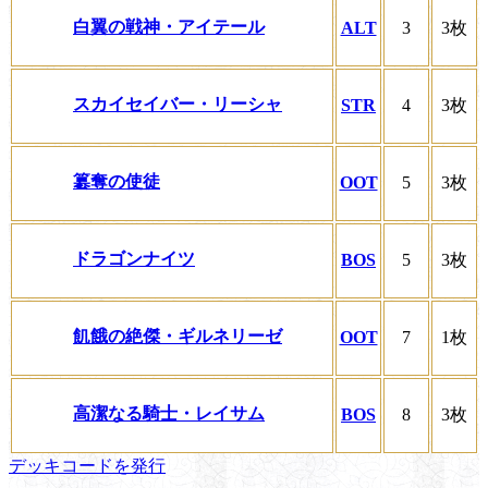
白翼の戦神・アイテール
ALT
3
3枚
スカイセイバー・リーシャ
STR
4
3枚
簒奪の使徒
OOT
5
3枚
ドラゴンナイツ
BOS
5
3枚
飢餓の絶傑・ギルネリーゼ
OOT
7
1枚
高潔なる騎士・レイサム
BOS
8
3枚
デッキコードを発行