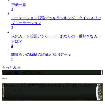
声優一覧
2
ローテーション最強デッキランキング｜タイムスリッ
プローテーション
3
人気カード投票アンケート！あなたの一番好きなカー
ドは？
4
闇喰らいの蝙蝠の評価と採用デッキ
5
もっとみる
GameWithからのお知らせ
【Amazon7月】おすすめ記事からよく買われているコントロ
ーラーTOP4
PR