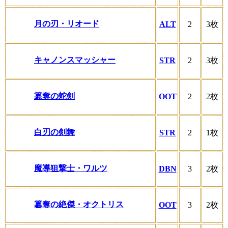
月の刃・リオード
ALT
2
3枚
キャノンスマッシャー
STR
2
3枚
簒奪の蛇剣
OOT
2
2枚
白刃の剣舞
STR
2
1枚
魔導狙撃士・ワルツ
DBN
3
2枚
簒奪の絶傑・オクトリス
OOT
3
2枚