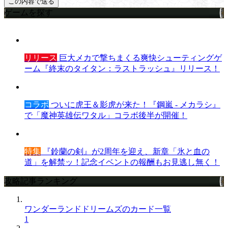
ゲームを探す
リリース
巨大メカで撃ちまくる爽快シューティングゲ
ーム『終末のタイタン：ラストラッシュ』リリース！
コラボ
ついに虎王＆影虎が来た！『鋼嵐 - メカラシ』
で「魔神英雄伝ワタル」コラボ後半が開催！
特集
『鈴蘭の剣』が2周年を迎え、新章「氷と血の
道」を解禁ッ！記念イベントの報酬もお見逃し無く！
攻略記事ランキング
ワンダーランドドリームズのカード一覧
1